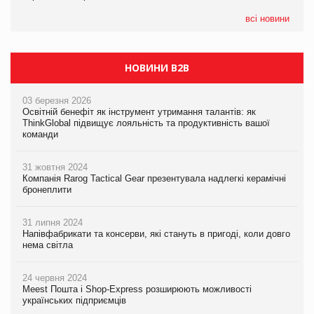
05.08.2026
всі новини
Сергій Лісунов про заморожені хлібобулочні вироби на
PrivateLabel&FMCG Master 2026
НОВИНИ B2B
03 березня 2026
Освітній бенефіт як інструмент утримання талантів: як
ThinkGlobal підвищує лояльність та продуктивність вашої
команди
31 жовтня 2024
Компанія Rarog Tactical Gear презентувала надлегкі керамічні
бронеплити
31 липня 2024
Напівфабрикати та консерви, які стануть в пригоді, коли довго
нема світла
24 червня 2024
Meest Пошта і Shop-Express розширюють можливості
українських підприємців