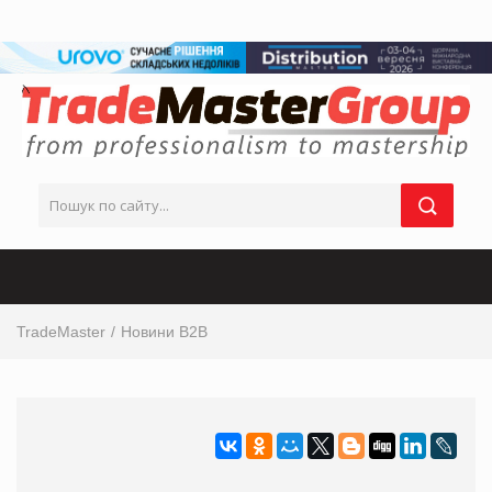
TradeMaster
Новини B2B