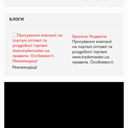
БЛОГИ
Брагина Людмила
ї
Просування компанії
а
на порталі оптової та
роздрібної торгівлі
www.trademaster.ua.
і.
правила. Особливості.
Рекомендації
Ре