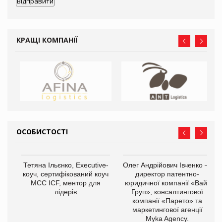
КРАЩІ КОМПАНІЇ
ОСОБИСТОСТІ
,
Тетяна Ільєнко, Executive-
Олег Андрійович Івченко —
ОВ
коуч, сертифікований коуч
директор патентно-
МСС ICF, ментор для
юридичної компанії «Вайз
лідерів
Груп», консалтингової
компанії «Парето» та
маркетингової агенції
Myka Agency.