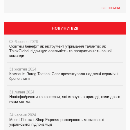
05.08.2026
всі новини
Сергій Лісунов про заморожені хлібобулочні вироби на
PrivateLabel&FMCG Master 2026
НОВИНИ B2B
03 березня 2026
Освітній бенефіт як інструмент утримання талантів: як
ThinkGlobal підвищує лояльність та продуктивність вашої
команди
31 жовтня 2024
Компанія Rarog Tactical Gear презентувала надлегкі керамічні
бронеплити
31 липня 2024
Напівфабрикати та консерви, які стануть в пригоді, коли довго
нема світла
24 червня 2024
Meest Пошта і Shop-Express розширюють можливості
українських підприємців