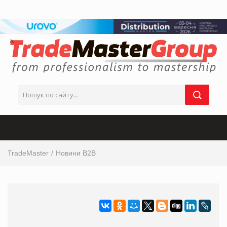
TradeMaster
Новини B2B