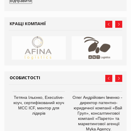
КРАЩІ КОМПАНІЇ
ОСОБИСТОСТІ
,
Тетяна Ільєнко, Executive-
Олег Андрійович Івченко —
ОВ
коуч, сертифікований коуч
директор патентно-
МСС ICF, ментор для
юридичної компанії «Вайз
лідерів
Груп», консалтингової
компанії «Парето» та
маркетингової агенції
Myka Agency.