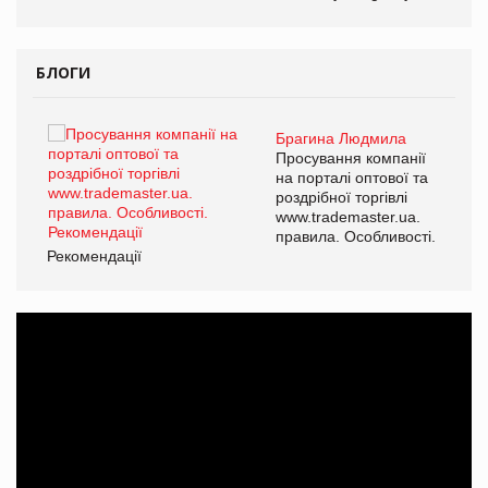
БЛОГИ
Брагина Людмила
ї
Просування компанії
а
на порталі оптової та
роздрібної торгівлі
www.trademaster.ua.
і.
правила. Особливості.
Рекомендації
Ре