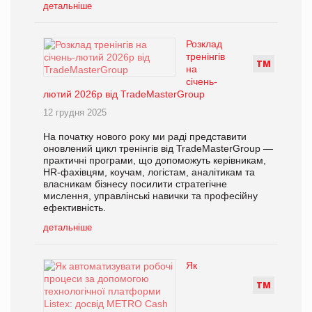
детальніше
Розклад
тренінгів
Т
М
на
січень-
лютий 2026р від TradeMasterGroup
12 грудня 2025
На початку нового року ми раді представити
оновлений цикл тренінгів від TradeMasterGroup —
практичні програми, що допоможуть керівникам,
HR-фахівцям, коучам, логістам, аналітикам та
власникам бізнесу посилити стратегічне
мислення, управлінські навички та професійну
ефективність.
детальніше
Як
Т
М