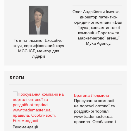
Олег Андрійович Івченко —
директор патентно-
юридичної компанії «Вайз
Груп», консалтингової
компанії «Парето» та
маркетингової агенції
,
Тетяна Ільєнко, Executive-
Myka Agency.
ОВ
коуч, сертифікований коуч
МСС ICF, ментор для
лідерів
БЛОГИ
Брагина Людмила
ї
Просування компанії
а
на порталі оптової та
роздрібної торгівлі
www.trademaster.ua.
і.
правила. Особливості.
Рекомендації
Ре