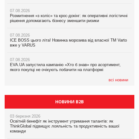
вже у VARUS
07.08.2026
07.08.2026
Розмитнення «з коліс» та крос-докінг: як оперативні логістичні
07.08.2026
Kraft Heinz скоротила збиток у першому півріччі
рішення допомагають бізнесу зменшити ризики
EVA.UA запустила кампанію «Хто б знав» про асортимент,
якого покупці не очікують побачити на платформі
07.08.2026
07.08.2026
Продажі Hugo Boss впали на 9%
ICE BOSS цього літа! Новинка морозива від власної ТМ Varto
06.08.2026
вже у VARUS
Смачна новинка для хвостатих: у VARUS з’явилися паучі
07.08.2026
Varto Paw expert від власної ТМ Varto!
Франція заборонила рекламні дзвінки без згоди клієнтів
07.08.2026
EVA.UA запустила кампанію «Хто б знав» про асортимент,
05.08.2026
якого покупці не очікують побачити на платформі
Мережа супермаркетів VARUS купує мережу магазинів
формату convenience store КОЛО: об’єднана компанія
налічуватиме 374 магазини
всі новини
НОВИНИ B2B
03 березня 2026
Освітній бенефіт як інструмент утримання талантів: як
ThinkGlobal підвищує лояльність та продуктивність вашої
команди