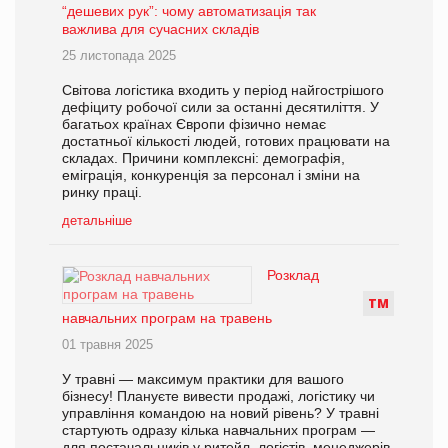
“дешевих рук”: чому автоматизація так
важлива для сучасних складів
25 листопада 2025
Світова логістика входить у період найгострішого
дефіциту робочої сили за останні десятиліття. У
багатьох країнах Європи фізично немає
достатньої кількості людей, готових працювати на
складах. Причини комплексні: демографія,
еміграція, конкуренція за персонал і зміни на
ринку праці.
детальніше
Розклад
Т
М
навчальних програм на травень
01 травня 2025
У травні — максимум практики для вашого
бізнесу! Плануєте вивести продажі, логістику чи
управління командою на новий рівень? У травні
стартують одразу кілька навчальних програм —
для постачальників у ритейл, логістів, менеджерів,