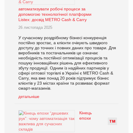
автоматизувати робочі процеси за
допомогою технологічної платформи
Listex: досвід METRO Cash & Carry
26 листопада 2025
У сучасному роздрібному бізнесі конкуренція
постійно зростає, а клієнти очікують швидкого
доступу до точних і повних даних про товари. Для
виробників та постачальників це означає
необхідність постійної оптимізації процесів та
пошуку інноваційних рішень для ефективного
збуту продукції. Одним із надійних партнерів у
сфері оптової торгівлі в Україні є METRO Cash &
Carry, яка вже понад 20 років підтримує бізнес
клієнтів у 23 містах країни та розвиває формат
смарт-магазинів.
детальніше
Кінець
епохи
Т
М