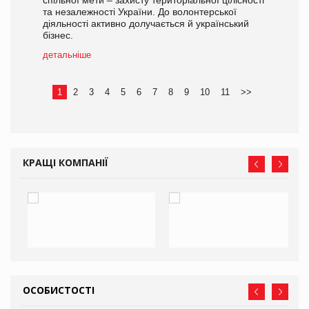
та незалежності України. До волонтерської
діяльності активно долучається й український
бізнес.
детальніше
1
2
3
4
5
6
7
8
9
10
11
>>
КРАЩІ КОМПАНІЇ
ОСОБИСТОСТІ