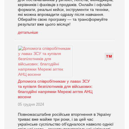
керівників і фахівців з продажів. Онлайн і офлайн
формати, реальні кейси, інструменти та техніки,
які можна впровадити одразу після навчання.
Обирайте свою програму — та трансформуйте
результат вже цього місяця!
детальніше
Т
М
Допомога співробітникам у лавах ЗСУ
та купівля безпілотників для військових:
благодійні напрямки Мережі аптек АНЦ
восени
05 грудня 2024
Повномасштабне російське вторгнення в Україну
триває вже майже три роки, і за цей час
українське суспільство об'єдналося навколо однієї
спільної мети – захисту територіальної цілісності