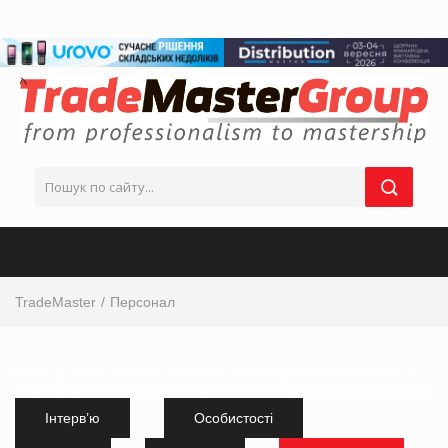
TradeMaster
Персонал
інтервю від виробника, інтервю від ТОП-керівника з маркетингу, інтервю від маркетолога, ТОП
інтервю від виробника, інтервю від мережі магазинів, інтервю від виробника продуктових товарів
Інтерв’ю
Особистості