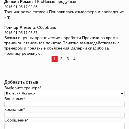
Дячкин Роман
, ГК «Новые продукты»
2015-01-05 17:08:35
Тренинг результативен.Понравилась атмосфера и проведение
игр.
Гончар Анжела
, СберБанк
2015-01-05 17:05:37
Важны и ценны практические наработки.Практика во время
тренинга ,становится понятно.Приятно взаимодействовать с
тренером и понятные обьяснения.Валерий спасибо за
практику реальную.
1
2
3
4
Добавить отзыв
Выберите тренера
*
Ваше имя
*
Компания
*
Сообщение
*