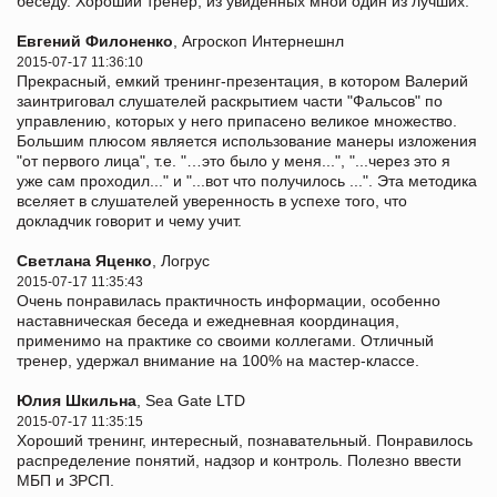
беседу. Хороший тренер, из увиденных мной один из лучших.
Евгений Филоненко
, Агроскоп Интернешнл
2015-07-17 11:36:10
Прекрасный, емкий тренинг-презентация, в котором Валерий
заинтриговал слушателей раскрытием части "Фальсов" по
управлению, которых у него припасено великое множество.
Большим плюсом является использование манеры изложения
"от первого лица", т.е. "…это было у меня...", "...через это я
уже сам проходил..." и "...вот что получилось ...". Эта методика
вселяет в слушателей уверенность в успехе того, что
докладчик говорит и чему учит.
Светлана Яценко
, Логрус
2015-07-17 11:35:43
Очень понравилась практичность информации, особенно
наставническая беседа и ежедневная координация,
применимо на практике со своими коллегами. Отличный
тренер, удержал внимание на 100% на мастер-классе.
Юлия Шкильна
, Sea Gate LTD
2015-07-17 11:35:15
Хороший тренинг, интересный, познавательный. Понравилось
распределение понятий, надзор и контроль. Полезно ввести
МБП и ЗРСП.