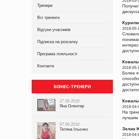
2018-05-
Тренери
Получил
дискусс
Всі тренінги
Курилк
2018-05-
Відгуки учасників
Сложила
пониман
Підписка на розсилку
интерес
доступн
Програма лояльності
Коваль
Контакти
2018-05-
Более я
способо
доступн
БІЗНЕС-ТРЕНЕРИ
достато
Ковальч
27.09.2018
Яна Олентир
2018-04-
На трен
лучшим 
07.09.2018
Зелик 
Тетяна Ільєнко
2018-04-