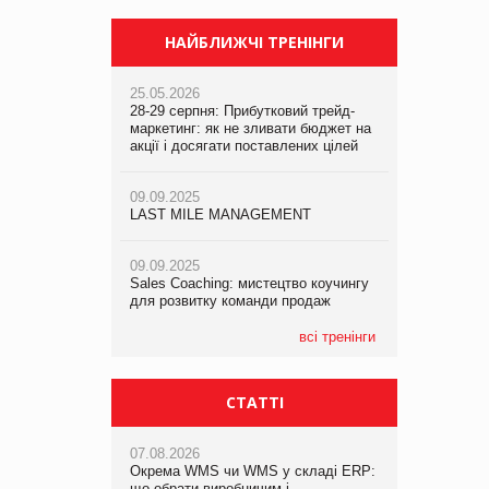
НАЙБЛИЖЧІ ТРЕНІНГИ
25.05.2026
28-29 серпня: Прибутковий трейд-
маркетинг: як не зливати бюджет на
акції і досягати поставлених цілей
09.09.2025
LAST MILE MANAGEMENT
09.09.2025
Sales Coaching: мистецтво коучингу
для розвитку команди продаж
всі тренінги
СТАТТІ
07.08.2026
Окрема WMS чи WMS у складі ERP:
що обрати виробничим і