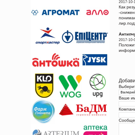
2017-10-
Как рез
-снижен
пониман
лир.под
Антипч
2017-10-
Положит
информ
Добави
Выбери
Ваше и
Компан
Сообще