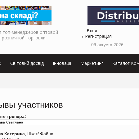
Вход
л топ-менеджеров оптовой
Регистрация
и розничной торговли
09 августа 2026
к
Світовий досвід
Інновації
Маркетинг
Каталог Ком
ывы участников
те тренера:
а Катерина
, Шкет/ Файна