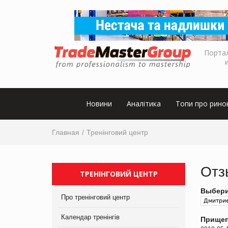
Порта
Новини
Аналітика
Топи про рино
Главная
Тренінговий центр
Отз
ТРЕНІНГОВИЙ ЦЕНТР
Выбери
Про тренінговий центр
Календар тренінгів
Прищеп