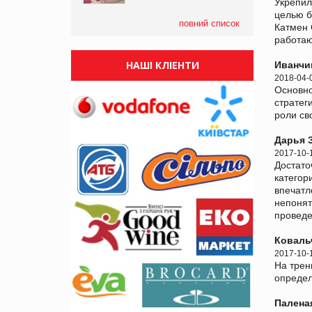
Укрепил
целью б
повний список
Катмен 
работаю
НАШІ КЛІЕНТИ
Иванчи
2018-04-
Основно
стратег
роли св
Дарья 
2017-10-
Достато
категор
впечатл
непонят
проведе
Коваль
2017-10-
На трен
определ
Палена