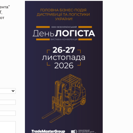
ента"
Т,
 от