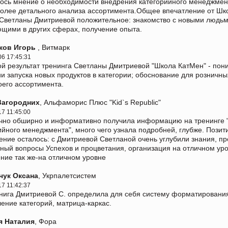
ось мнение о необходимости внедрения категорийного менеджмент
олее детального анализа ассортимента.Общее впечатление от Ш
Светланы Дмитриевой положительное: знакомство с новыми людьм
щими в других сферах, получение опыта.
ков Игорь
, Витмарк
06 17:45:31
й результат тренинга Светланы Дмитриевой "Школа КатМен" - по
ии запуска новых продуктов в категории; обоснование для розничны
оего ассортимента.
Загородних
, Альфаморис Плюс "Kid`s Republic"
17 11:45:00
чно обширно и информативно получила информацию на тренинге 
ийного менеджмента", много чего узнала подробней, глубже. Позит
ение осталось: с Дмитриевой Светланой очень углубили знания, п
ный вопросы Успехов и процветания, организация на отличном уро
ние так же-на отличном уровне
чук Оксана
, Укрпалетсистем
17 11:42:37
нига Дмитриевой С. определила для себя систему форматирования
ение категорий, матрица-каркас.
я Наталия
, Фора