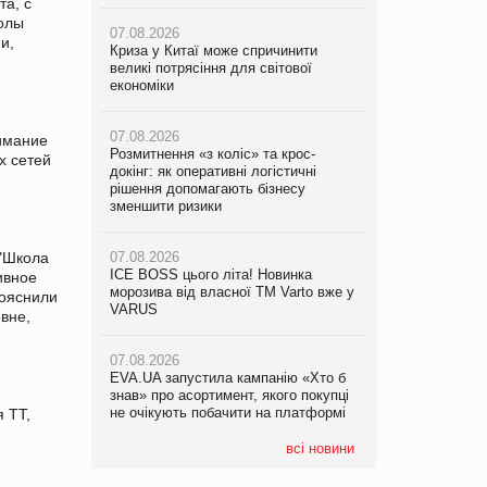
а, с
зменшити ризики
колы
07.08.2026
07.08.2026
и,
Криза у Китаї може спричинити
Криза у Китаї може спричинити
великі потрясіння для світової
07.08.2026
великі потрясіння для світової
економіки
ICE BOSS цього літа! Новинка
економіки
морозива від власної ТМ Varto вже у
VARUS
07.08.2026
07.08.2026
нимание
Розмитнення «з коліс» та крос-
Kraft Heinz скоротила збиток у
х сетей
докінг: як оперативні логістичні
07.08.2026
першому півріччі
рішення допомагають бізнесу
EVA.UA запустила кампанію «Хто б
зменшити ризики
знав» про асортимент, якого покупці
07.08.2026
не очікують побачити на платформі
Продажі Hugo Boss впали на 9%
"Школа
07.08.2026
ICE BOSS цього літа! Новинка
06.08.2026
ивное
07.08.2026
морозива від власної ТМ Varto вже у
Смачна новинка для хвостатих: у
рояснили
Франція заборонила рекламні дзвінки
VARUS
VARUS з’явилися паучі Varto Paw
вне,
без згоди клієнтів
expert від власної ТМ Varto!
07.08.2026
EVA.UA запустила кампанію «Хто б
05.08.2026
знав» про асортимент, якого покупці
Мережа супермаркетів VARUS купує
не очікують побачити на платформі
мережу магазинів формату
 ТТ,
convenience store КОЛО: об’єднана
компанія налічуватиме 374 магазини
всі новини