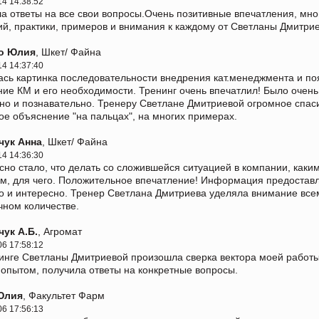
14 14:38:52
а ответы на все свои вопросы.Очень позитивные впечатления, мно
ий, практики, примеров и внимания к каждому от Светланы Дмитри
о Юлия
, Шкет/ Файна
14 14:37:40
сь картинка последовательности внедрения кат.менеджмента и по
ие КМ и его необходимости. Тренинг очень впечатлил! Было очень
но и познавательно. Тренеру Светлане Дмитриевой огромное спас
ое объяснение "на пальцах", на многих примерах.
чук Анна
, Шкет/ Файна
14 14:36:30
сно стало, что делать со сложившейся ситуацией в компании, каки
м, для чего. Положительное впечатление! Информация предостав
о и интересно. Тренер Светлана Дмитриева уделяла внимание все
чном количестве.
ук А.Б.
, Агромат
06 17:58:12
инге Светланы Дмитриевой произошла сверка вектора моей работы
опытом, получила ответы на конкретные вопросы.
Юлия
, Факультет Фарм
06 17:56:13