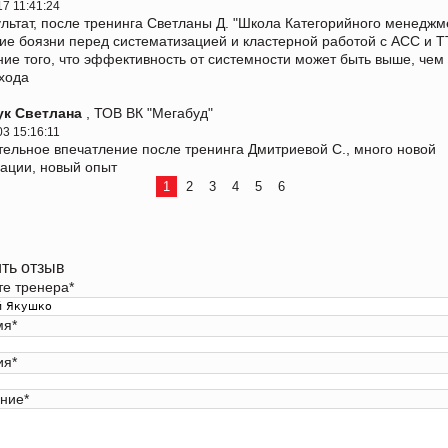
17 11:41:24
ультат, после тренинга Светланы Д. "Школа Категорийного менеджм
ие боязни перед систематизацией и кластерной работой с АСС и Т
ие того, что эффективность от системности может быть выше, чем
хода
ук Светлана
, ТОВ ВК "Мегабуд"
03 15:16:11
ельное впечатление после тренинга Дмитриевой С., много новой
ации, новый опыт
1
2
3
4
5
6
ть отзыв
те тренера
*
мя
*
ия
*
ние
*