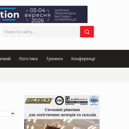
паній
Логістика
Тренінги
Конференції