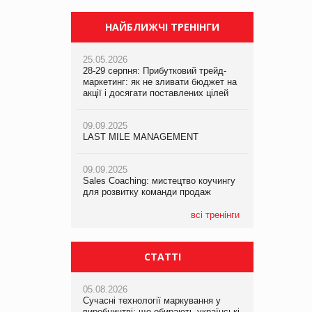
НАЙБЛИЖЧІ ТРЕНІНГИ
25.05.2026
28-29 серпня: Прибутковий трейд-
маркетинг: як не зливати бюджет на
акції і досягати поставлених цілей
09.09.2025
LAST MILE MANAGEMENT
09.09.2025
Sales Coaching: мистецтво коучингу
для розвитку команди продаж
всі тренінги
СТАТТІ
05.08.2026
Сучасні технології маркування у
виробництві: що обирають українські