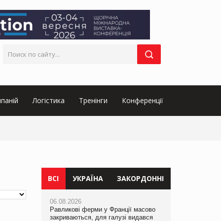
паній
Логістика
Тренінги
Конференції
ВСІ
УКРАЇНА
ЗАКОРДОННІ
06.08.2026
05.08.2026
06.08.2026
Равликові ферми у Франції масово
Мережа супермаркетів VARUS купує
Равликові ферми у Франції масово
закриваються, для галузі видався
мережу магазинів формату
закриваються, для галузі видався