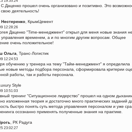
13 19:35:24
 С.Даценко прошел очень организовано и позитивно. Это возможно
 свою деятельность!
 Нестеренко
, КрымЦемент
09 12:28:26
ргея Даценко "Time-менеджмент" открыл для меня новые знания не
 управления временем, а и по многим другим вопросам. Общее
ение очень положительное!
ш Ольга
, Транс-Логистик
09 12:24:53
ря обучению у тренера на тему "Тайм-менеджмент" я определила
ые новые методы подбора персонала, сформировала критерии оце
нной работы, так и работы персонала.
Luxury Style
09 10:51:03
вный тренинг "Ситуационное лидерство" прошел на одном дыхани
но изложенная теория и достаточно много практических заданий д
ость быстро понять суть метода управления персоналом и уже сра
ренинга осознанно применять полученные знания на практике.
Ирогь
, РК Радуга
25 23:02:27