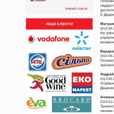
Получен
лидерст
повний список
достато
С.Дацен
НАШІ КЛІЕНТИ
Матуше
2014-09-
На трен
управле
конкрет
Барара
2014-09-
Осознал
тренинг
Андрей
2014-09-
Углубил
Даценко
Алекса
2013-01-
Тренинг
своими 