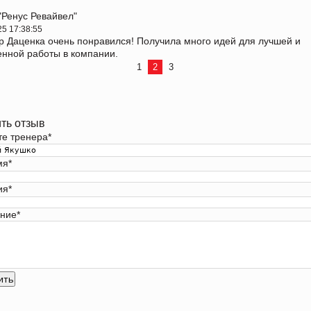
 "Ренус Ревайвел"
25 17:38:55
 Даценка очень понравился! Получила много идей для лучшей и
енной работы в компании.
1
2
3
ть отзыв
те тренера
*
мя
*
ия
*
ние
*