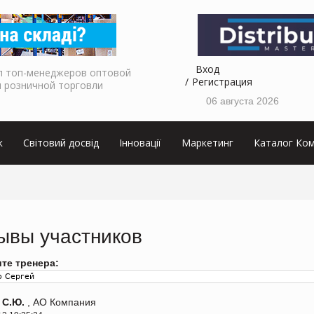
Вход
л топ-менеджеров оптовой
Регистрация
и розничной торговли
06 августа 2026
к
Світовий досвід
Інновації
Маркетинг
Каталог Ком
ывы участников
те тренера:
 С.Ю.
, АО Компания