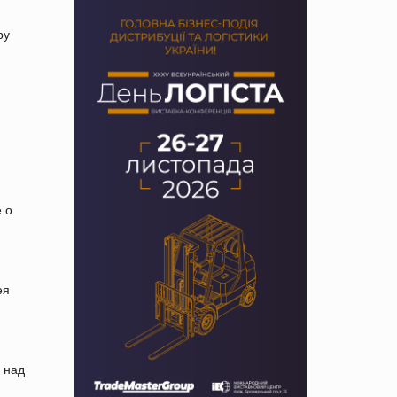
ру
 о
ея
 над