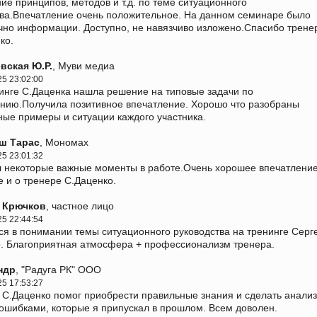
ие принципов, методов и т.д. по теме ситуационного
ва.Впечатление очень положительное. На данном семинаре было
чно информации. Доступно, не навязчиво изложено.Спасибо трене
ко.
вская Ю.Р.
, Муви медиа
25 23:02:00
инге С.Даценка нашла решение на типовые задачи по
нию.Получила позитивное впечатление. Хорошо что разобраны
ные примеры и ситуации каждого участника.
ш Тарас
, Мономах
25 23:01:32
 некоторые важные моменты в работе.Очень хорошее впечатление
е и о тренере С.Даценко.
 Крючков
, частное лицо
25 22:44:54
ся в понимании темы ситуационного руководства на тренинге Серг
. Благоприятная атмосфера + профессионализм тренера.
ндр
, "Радуга РК" ООО
25 17:53:27
 С.Даценко помог приобрести правильные знания и сделать анализ
ошибками, которые я припускал в прошлом. Всем доволен.