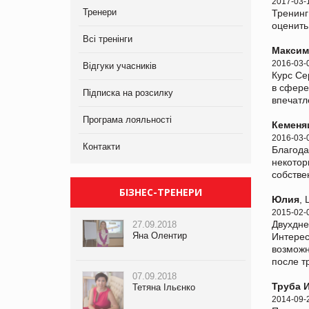
2017-03-
Тренери
Тренинг
оценить
Всі тренінги
Максим
2016-03-
Відгуки учасників
Курс Се
в сфере
Підписка на розсилку
впечатл
Програма лояльності
Кеменя
2016-03-
Контакти
Благода
некотор
собстве
БІЗНЕС-ТРЕНЕРИ
Юлия
, 
2015-02-
Двухдне
27.09.2018
Яна Олентир
Интерес
возможн
после т
07.09.2018
Труба 
Тетяна Ільєнко
2014-09-