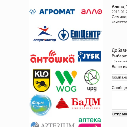
Алена
,
2013-01-
Семинар
качеств
Добави
Выбери
Ваше и
Компан
Сообще