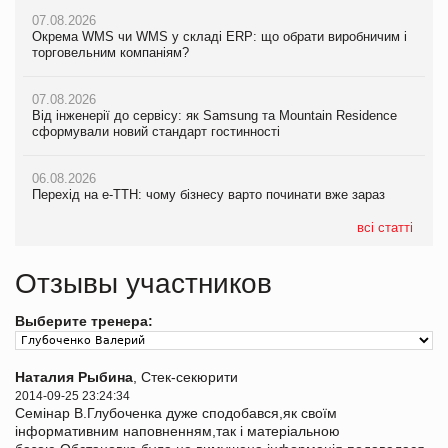
07.08.2026
Окрема WMS чи WMS у складі ERP: що обрати виробничим і
торговельним компаніям?
07.08.2026
Від інженерії до сервісу: як Samsung та Mountain Residence
сформували новий стандарт гостинності
06.08.2026
Перехід на е-ТТН: чому бізнесу варто починати вже зараз
всі статті
Отзывы участников
Выберите тренера:
Наталия Рыбина
, Стек-секюрити
2014-09-25 23:24:34
Семінар В.Глубоченка дуже сподобався,як своїм
інформативним наповненням,так і матеріальною