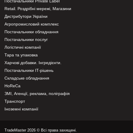
Постачальники Private Label
Retail. Роздрібні мережі, Магазини
Дистрибутори України
Агропромисловий комплекс
Постачальники обладнання
Постачальники послуг
Логістичні компанії
Тара та упаковка
Харчові добавки. Інгредієнти.
Постачальники IT-рішень
Складське обладнання
HoReCa
ЗМІ, Агенції, реклама, поліграфія
Транспорт
Іноземні компанії
TradeMaster 2026 © Всі права захищені.