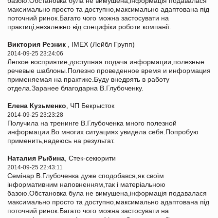
базою.Обстановка була не вимушена,інформація подавалася
максимально просто та доступно,максимально адаптована під
поточний ринок.Багато чого можна застосувати на
практиці,незалежно від специфіки роботи компанії.
Виктория Резник
, IMEX (Лейбл Групп)
2014-09-25 23:24:06
Легкое восприятие,доступная подача информации,полезные
речевые шаблоны.Полезно проведенное время и информация
применяемая на практике.Буду внедрять в работу
отдела.Заранее благодарна В.Глубоченку.
Елена Кузьменко
, ЧП Бекрысток
2014-09-25 23:23:28
Получила на тренинге В.Глубоченка много полезной
информации.Во многих ситуациях увидела себя.Попробую
применить,надеюсь на результат.
Наталия Рыбина
, Стек-секюрити
2014-09-25 22:43:11
Семінар В.Глубоченка дуже сподобався,як своїм
інформативним наповненням,так і матеріальною
базою.Обстановка була не вимушена,інформація подавалася
максимально просто та доступно,максимально адаптована під
поточний ринок.Багато чого можна застосувати на