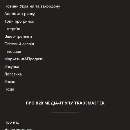
Новини України та закордону
Аналітика ринку
Топи про ринок
Інтерв’ю
Відео-тренінги
Світовий досвід
Інновації
Маркетинг&Продажі
Закупки
Логістика
Закон
Події
ПРО В2В МЕДІА-ГРУПУ TRADEMASTER
Про нас
Наша команда