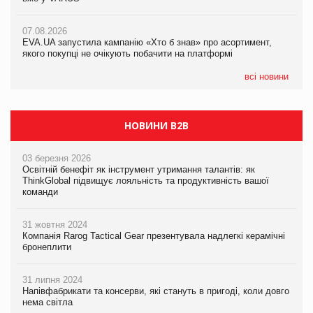
07.08.2026
Varto Paw expert від власної ТМ Varto!
Франція заборонила рекламні дзвінки без згоди клієнтів
07.08.2026
EVA.UA запустила кампанію «Хто б знав» про асортимент,
05.08.2026
якого покупці не очікують побачити на платформі
Мережа супермаркетів VARUS купує мережу магазинів
формату convenience store КОЛО: об’єднана компанія
налічуватиме 374 магазини
всі новини
НОВИНИ B2B
03 березня 2026
Освітній бенефіт як інструмент утримання талантів: як
ThinkGlobal підвищує лояльність та продуктивність вашої
команди
31 жовтня 2024
Компанія Rarog Tactical Gear презентувала надлегкі керамічні
бронеплити
31 липня 2024
Напівфабрикати та консерви, які стануть в пригоді, коли довго
нема світла