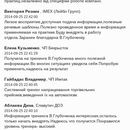
практиці,незалежно від специфіки роботи компанії.
Виктория Резник
, IMEX (Лейбл Групп)
2014-09-25 22:42:00
Легкое восприятие,доступная подача информации,полезные
речевые шаблоны.Полезно проведенное время и информация
применяемая на практике.Буду внедрять в работу
отдела.Заранее благодарна В.Глубоченку.
Елена Кузьменко
, ЧП Бекрысток
2014-09-25 22:41:29
Получила на тренинге В.Глубоченка много полезной
информации.Во многих ситуациях увидела себя.Попробую
применить,надеюсь на результат.
Гайбадас Владимир
, ЧП Импак
2014-09-25 22:40:45
Системний тренінг напрацювання торгівельних
прийомів,виведення їх на автоматизм.
Аблаева Дина
, Славутич ДОЗ
2014-09-25 22:40:10
Информация тренинга В.Глубоченка интересная,осталось
только начать внедрять.Надеюсь что получится.Понравился
уровень тренера- высокий.