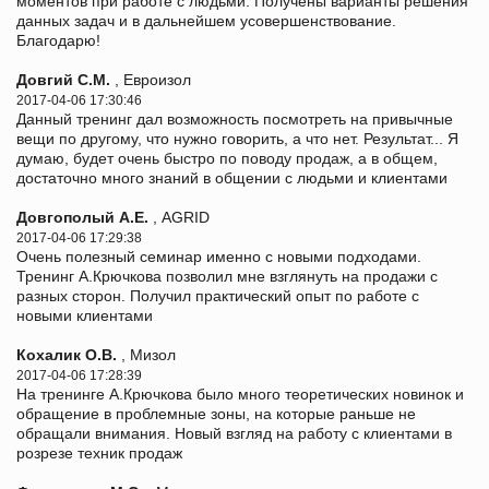
моментов при работе с людьми. Получены варианты решения
данных задач и в дальнейшем усовершенствование.
Благодарю!
Довгий С.М.
, Евроизол
2017-04-06 17:30:46
Данный тренинг дал возможность посмотреть на привычные
вещи по другому, что нужно говорить, а что нет. Результат... Я
думаю, будет очень быстро по поводу продаж, а в общем,
достаточно много знаний в общении с людьми и клиентами
Довгополый А.Е.
, AGRID
2017-04-06 17:29:38
Очень полезный семинар именно с новыми подходами.
Тренинг А.Крючкова позволил мне взглянуть на продажи с
разных сторон. Получил практический опыт по работе с
новыми клиентами
Кохалик О.В.
, Мизол
2017-04-06 17:28:39
На тренинге А.Крючкова было много теоретических новинок и
обращение в проблемные зоны, на которые раньше не
обращали внимания. Новый взгляд на работу с клиентами в
розрезе техник продаж