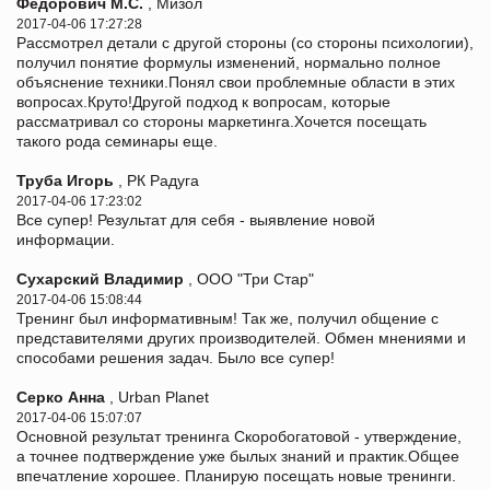
Федорович М.С.
, Мизол
2017-04-06 17:27:28
Рассмотрел детали с другой стороны (со стороны психологии),
получил понятие формулы изменений, нормально полное
объяснение техники.Понял свои проблемные области в этих
вопросах.Круто!Другой подход к вопросам, которые
рассматривал со стороны маркетинга.Хочется посещать
такого рода семинары еще.
Труба Игорь
, РК Радуга
2017-04-06 17:23:02
Все супер! Результат для себя - выявление новой
информации.
Сухарский Владимир
, ООО "Три Стар"
2017-04-06 15:08:44
Тренинг был информативным! Так же, получил общение с
представителями других производителей. Обмен мнениями и
способами решения задач. Было все супер!
Серко Анна
, Urban Planet
2017-04-06 15:07:07
Основной результат тренинга Скоробогатовой - утверждение,
а точнее подтверждение уже былых знаний и практик.Общее
впечатление хорошее. Планирую посещать новые тренинги.