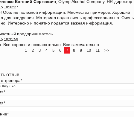
иченко Евгений Сергеевич
, Olymp Alcohol Company, HR-директор
15 18:32:27
! Обилие полезной информации. Множество примеров. Хороший
л для внедрения. Материал подан очень профессионально. Очень
пно! Интересно и понятно подается важная информация.
 частный предприниматель
15 18:31:59
. Все хорошо и познавательно. Все замечательно.
1
2
3
4
5
6
7
8
9
10
11
>>
ть отзыв
те тренера
*
мя
*
ия
*
ние
*