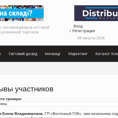
Вход
л топ-менеджеров оптовой
Регистрация
и розничной торговли
08 августа 2026
к
Світовий досвід
Інновації
Маркетинг
Каталог Ком
ывы участников
те тренера:
а Елена Владимировна
, ГП «Восточный ГОК», зам.начальника от