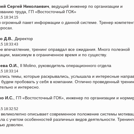
ей Сергей Николаевич
, ведущий инженер по организации и
ванию труда, ГП «Востосточный ГОК»
15 18:34:15
 огромный пакет информации о данной системе. Тренер компетен
просах.
о Д.В.
, Директор
15 18:33:43
е впечатление, тренинг оправдал все ожидания. Много полезной
ции, максимум в ограниченное время и по существу.
ева О.И.
, Il Molino, руководитель операционного отдела
15 18:33:14
лись темы, которые раскрывались, услышала и интересные напра
 будем пробовать у себя в компании. Отлично проведенный тренин
тельно и интересно.
о И.С.
, ГП «Востосточный ГОК», инженер по организации и норм
15 18:32:52
 великолепно описывает современное положение системы мотива
ла с учетом особенностей различных видов деятельности. Тренин
ью доволен.