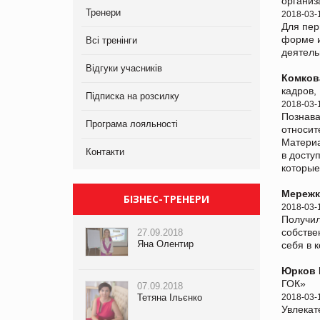
организ
Тренери
2018-03-
Для пер
форме и
Всі тренінги
деятель
Відгуки учасників
Комков
кадров,
Підписка на розсилку
2018-03-
Познава
Програма лояльності
относит
Материа
Контакти
в досту
которые
Мережк
БІЗНЕС-ТРЕНЕРИ
2018-03-
Получил
собстве
27.09.2018
Яна Олентир
себя в 
Юрков 
ГОК»
07.09.2018
2018-03-
Тетяна Ільєнко
Увлекат