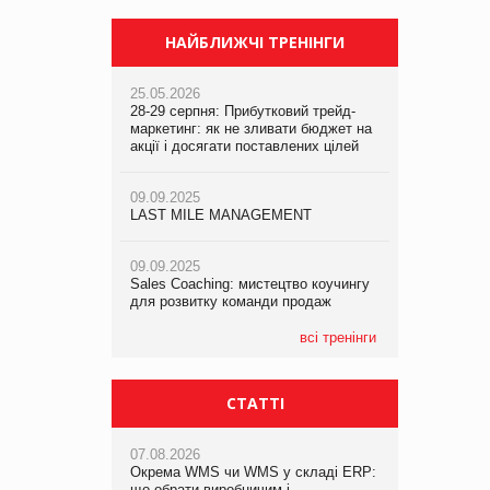
НАЙБЛИЖЧІ ТРЕНІНГИ
25.05.2026
28-29 серпня: Прибутковий трейд-
маркетинг: як не зливати бюджет на
акції і досягати поставлених цілей
09.09.2025
LAST MILE MANAGEMENT
09.09.2025
Sales Coaching: мистецтво коучингу
для розвитку команди продаж
всі тренінги
СТАТТІ
07.08.2026
Окрема WMS чи WMS у складі ERP:
що обрати виробничим і