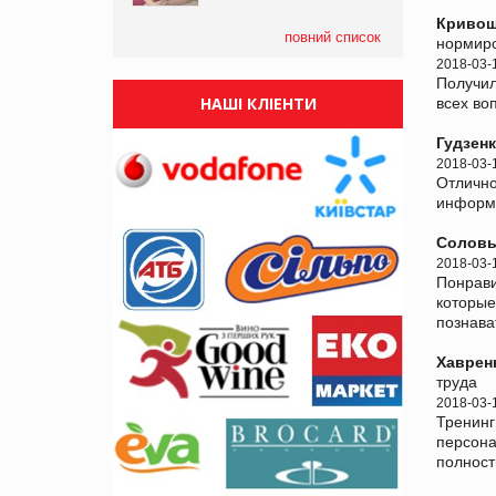
Кривош
повний список
нормиро
2018-03-
Получил
НАШІ КЛІЕНТИ
всех во
Гудзенк
2018-03-
Отлично
информа
Соловь
2018-03-
Понрави
которые
познава
Хавренк
труда
2018-03-
Тренинг
персона
полност