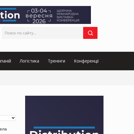
паній
Логістика
Тренінги
Конференції
дела