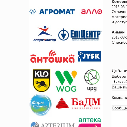
Колесн
2018-03-
Отлично
материа
и досту
Айман
,
2018-03-
Спасибо
Добави
Выбери
Ваше и
Компан
Сообще