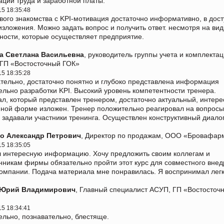
ации труда и заработной платы.
15 18:35:48
вого знакомства с KPI-мотивация достаточно информативно, в дос
зложения. Можно задать вопрос и получить ответ. несмотря на ви
ности, которые осуществляет предприятие.
а Светлана Васильевна
, руководитель группы учета и комплекта
 ГП «Востосточный ГОК»
15 18:35:28
тельно, достаточно понятно и глубоко представлена информация
ельно разработки KPI. Высокий уровень компетентности тренера.
л, который представлен тренером, достаточно актуальный, интере
пной форме изложен. Тренер положительно реагировал на вопросы
 задавали участники тренинга. Осуществлен конструктивный диалог
о Александр Петрович
, Директор по продажам, ООО «Бровафар
15 18:35:05
 интересную информацию. Хочу предложить своим коллегам и
нникам фирмы обязательно пройти этот курс для совместного внед
компании. Подача материала мне понравилась. Я воспринимал легк
Юрий Владимирович
, Главный специалист АСУП, ГП «Востосточ
15 18:34:41
ельно, познавательно, блестяще.