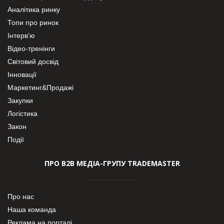
Аналітика ринку
Топи про ринок
Інтерв’ю
Відео-тренінги
Світовий досвід
Інновації
Маркетинг&Продажі
Закупки
Логістика
Закон
Події
ПРО В2В МЕДІА-ГРУПУ TRADEMASTER
Про нас
Наша команда
Реклама на порталі