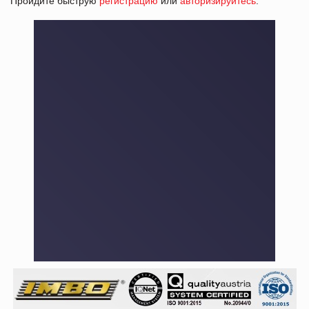
Пройдите быструю
регистрацию
или
авторизируйтесь
.