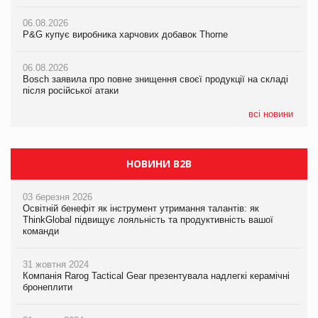
Російська атака 5 серпня стала одним із наймасштабніших
ударів по українському бізнесу за час повномасштабної війни
06.08.2026
06.08.2026
P&G купує виробника харчових добавок Thorne
P&G купує виробника харчових добавок Thorne
05.08.2026
Смачне поповнення дитячого меню: у VARUS з’явилися
06.08.2026
06.08.2026
новинки від ТМ ТОКЕРИ
Bosch заявила про повне знищення своєї продукції на складі
Bosch заявила про повне знищення своєї продукції на складі
після російської атаки
після російської атаки
05.08.2026
Сергій Лісунов про заморожені хлібобулочні вироби на
всі новини
PrivateLabel&FMCG Master 2026
НОВИНИ B2B
03 березня 2026
Освітній бенефіт як інструмент утримання талантів: як
ThinkGlobal підвищує лояльність та продуктивність вашої
команди
31 жовтня 2024
Компанія Rarog Tactical Gear презентувала надлегкі керамічні
бронеплити