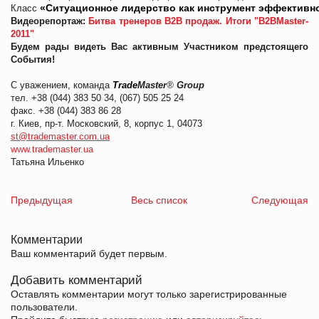
«
Ситуационное
лидерство
как
инструмент
эффективн
Класс
Видеорепортаж:
Битва тренеров В2В продаж. Итоги "В2ВMaster-
2011"
Будем рады видеть Вас активным Участником предстоящего
События!
С уважением, команда
Trade
Master
®
Group
тел. +38 (044) 383 50 34, (067) 505 25 24
факс. +38 (044) 383 86 28
г. Киев, пр-т. Московский, 8, корпус 1, 04073
st
@trademaster.com.ua
www.trademaster.ua
Татьяна Ильенко
Предыдущая
Весь список
Следующая
Комментарии
Ваш комментарий будет первым.
Добавить комментарий
Оставлять комментарии могут только зарегистрированные
пользователи.