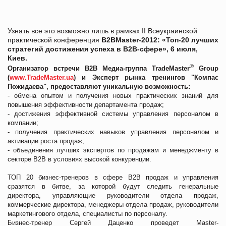
Узнать все это возможно лишь в рамках II Всеукраинской
практической конференция
B2BMaster-2012: «Топ-20 лучших
стратегий достижения успеха в В2В-сфере», 6 июля,
Киев.
®
Организатор встречи В2В Медиа-группа TradeMaster
Group
(
www.TradeMaster.ua
) и Эксперт рынка тренингов "Компас
Пожидаева"
, предоставляют уникальную возможность:
- обмена опытом и получения новых практических знаний для
повышения эффективности департамента продаж;
- достижения эффективной системы управления персоналом в
компании;
- получения практических навыков управления персоналом и
активации роста продаж;
- объединения лучших экспертов по продажам и менеджменту в
секторе В2В в условиях высокой конкуренции.
ТОП 20 бизнес-тренеров в сфере В2В продаж и управления
сразятся в битве, за которой будут следить генеральные
директора, управляющие руководители отдела продаж,
коммерческие директора, менеджеры отдела продаж, руководители
маркетингового отдела, специалисты по персоналу.
Бизнес-тренер Сергей Даценко проведет Master-