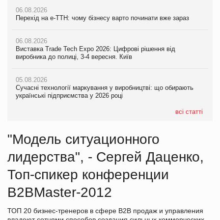
06.08.2026
Перехід на е-ТТН: чому бізнесу варто починати вже зараз
06.08.2026
Виставка Trade Tech Expo 2026: Цифрові рішення від
виробника до полиці, 3-4 вересня. Київ
05.08.2026
Сучасні технології маркування у виробництві: що обирають
українські підприємства у 2026 році
всі статті
"Модель ситуационного
лидерства", - Сергей Даценко,
Топ-спикер конференции
B2BMaster-2012
ТОП 20 бизнес-тренеров в сфере В2В продаж и управления
владеют сотнями способов создания сильных коммерческих