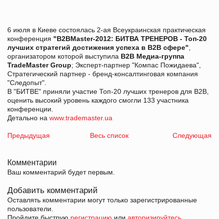
6 июля в Киеве состоялась 2-ая Всеукраинская практическая
конференция
"B2BMaster-2012: БИТВА ТРЕНЕРОВ - Топ-20
лучших стратегий достижения успеха в В2В сфере"
,
организатором которой выступила
В2В Медиа-группа
TradeMaster Group
; Эксперт-партнер "Компас Пожидаева",
Стратегический партнер - бренд-консалтинговая компания
"Следопыт".
В "БИТВЕ" приняли участие Топ-20 лучших тренеров для В2В,
оценить высокий уровень каждого смогли 133 участника
конференции.
Детально на
www.trademaster.ua
Предыдущая
Весь список
Следующая
Комментарии
Ваш комментарий будет первым.
Добавить комментарий
Оставлять комментарии могут только зарегистрированные
пользователи.
Пройдите быструю
регистрацию
или
авторизируйтесь
.