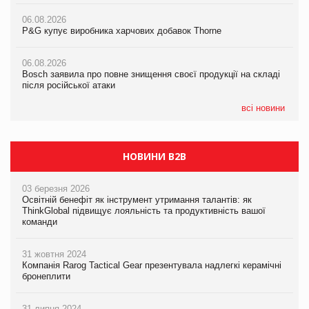
ударів по українському бізнесу за час повномасштабної війни
06.08.2026
06.08.2026
P&G купує виробника харчових добавок Thorne
P&G купує виробника харчових добавок Thorne
05.08.2026
Смачне поповнення дитячого меню: у VARUS з’явилися
06.08.2026
06.08.2026
новинки від ТМ ТОКЕРИ
Bosch заявила про повне знищення своєї продукції на складі
Bosch заявила про повне знищення своєї продукції на складі
після російської атаки
після російської атаки
05.08.2026
Сергій Лісунов про заморожені хлібобулочні вироби на
всі новини
PrivateLabel&FMCG Master 2026
НОВИНИ B2B
03 березня 2026
Освітній бенефіт як інструмент утримання талантів: як
ThinkGlobal підвищує лояльність та продуктивність вашої
команди
31 жовтня 2024
Компанія Rarog Tactical Gear презентувала надлегкі керамічні
бронеплити
31 липня 2024