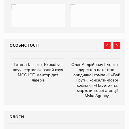
ОСОБИСТОСТІ
,
Тетяна Ільєнко, Executive-
Олег Андрійович Івченко —
ОВ
коуч, сертифікований коуч
директор патентно-
МСС ICF, ментор для
юридичної компанії «Вайз
лідерів
Груп», консалтингової
компанії «Парето» та
маркетингової агенції
Myka Agency.
БЛОГИ