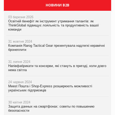
НОВИНИ B2B
03 березня 2026
Освітній бенефіт як інструмент утримання талантів: як
ThinkGlobal підвищує лояльність та продуктивність вашої
команди
31 жовтня 2024
Компанія Rarog Tactical Gear презентувала надлегкі керамічні
бронеплити
31 липня 2024
Напівфабрикати та консерви, які стануть в пригоді, коли довго
нема світла
24 червня 2024
Meest Пошта і Shop-Express розширюють можливості
українських підприємців
30 квітня 2024
Защита данных на смартфонах: советы по повышению
безопасности