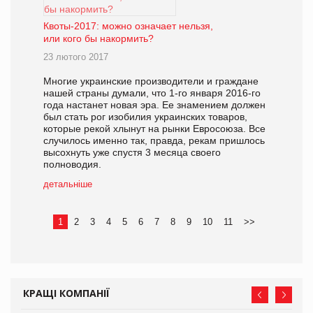
Квоты-2017: можно означает нельзя,
или кого бы накормить?
23 лютого 2017
Многие украинские производители и граждане
нашей страны думали, что 1-го января 2016-го
года настанет новая эра. Ее знамением должен
был стать рог изобилия украинских товаров,
которые рекой хлынут на рынки Евросоюза. Все
случилось именно так, правда, рекам пришлось
высохнуть уже спустя 3 месяца своего
полноводия.
детальніше
1
2
3
4
5
6
7
8
9
10
11
>>
КРАЩІ КОМПАНІЇ