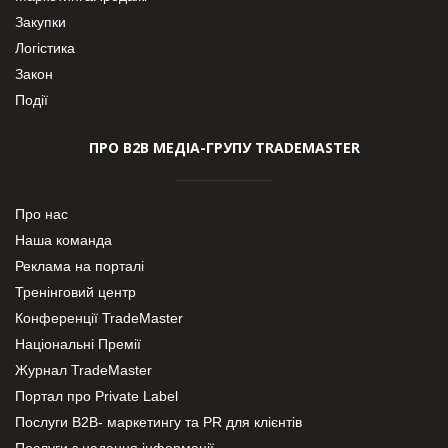
Закупки
Логістика
Закон
Події
ПРО В2В МЕДІА-ГРУПУ TRADEMASTER
Про нас
Наша команда
Реклама на порталі
Тренінговий центр
Конференції TradeMaster
Національні Премії
Журнал TradeMaster
Портал про Private Label
Послуги В2В- маркетингу та PR для клієнтів
Послуги з надання інформації