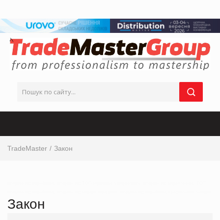
TradeMaster
Закон
інтервю від виробника, інтервю від ТОП-керівника з маркетингу, інтервю від маркетолога, ТОП
інтервю від виробника, інтервю від мережі магазинів, інтервю від виробника продуктових товарів
Закон