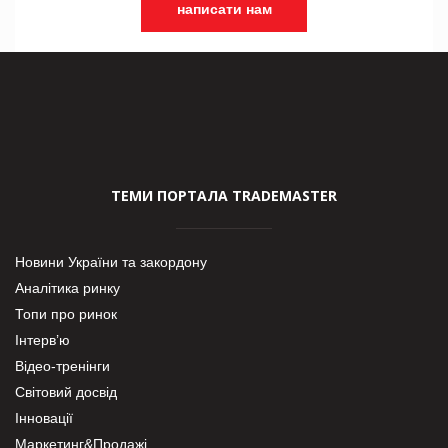
написати нам
ТЕМИ ПОРТАЛА TRADEMASTER
Новини України та закордону
Аналітика ринку
Топи про ринок
Інтерв’ю
Відео-тренінги
Світовий досвід
Інновації
Маркетинг&Продажі