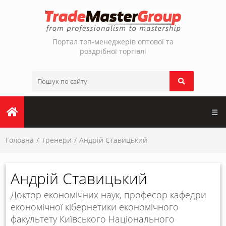
Портал топ-менеджерів оптової та
роздрібної торгівлі
☰
Головна
Тренери
Андрій Ставицький
Андрій Ставицький
Доктор економічних наук, професор кафедри
економічної кібернетики економічного
факультету Київського Національного