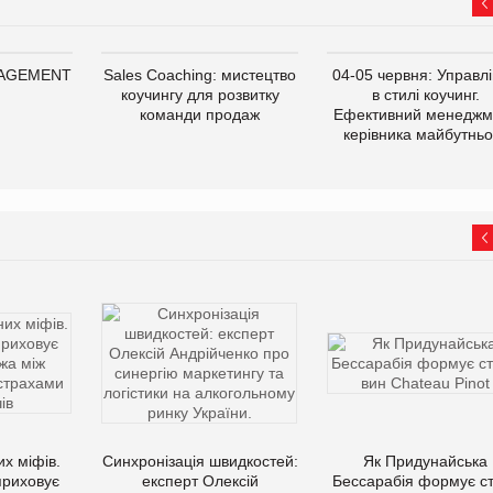
NAGEMENT
Sales Coaching: мистецтво
04-05 червня: Управл
коучингу для розвитку
в стилі коучинг.
команди продаж
Ефективний менеджм
керівника майбутньо
их міфів.
Синхронізація швидкостей:
Як Придунайська
приховує
експерт Олексій
Бессарабія формує с