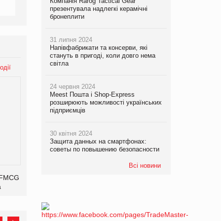
Компанія Rarog Tactical Gear
презентувала надлегкі керамічні
бронеплити
31 липня 2024
Напівфабрикати та консерви, які
стануть в пригоді, коли довго нема
світла
одії
24 червня 2024
Meest Пошта і Shop-Express
розширюють можливості українських
підприємців
30 квітня 2024
Защита данных на смартфонах:
советы по повышению безопасности
Всі новини
l&FMCG
а