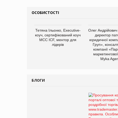
ОСОБИСТОСТІ
Тетяна Ільєнко, Executive-
Олег Андрійович
коуч, сертифікований коуч
директор пат
МСС ICF, ментор для
юридичної компа
лідерів
Груп», консал
компанії «Пар
маркетингової
Myka Agen
БЛОГИ