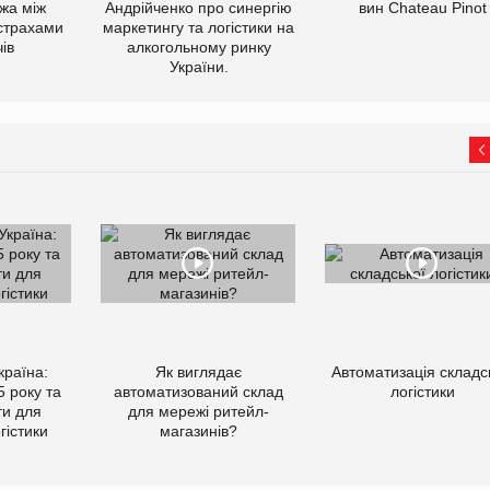
ежа між
Андрійченко про синергію
вин Chateau Pinot
 страхами
маркетингу та логістики на
ів
алкогольному ринку
України.
країна:
Як виглядає
Автоматизація складс
5 року та
автоматизований склад
логістики
ти для
для мережі ритейл-
гістики
магазинів?