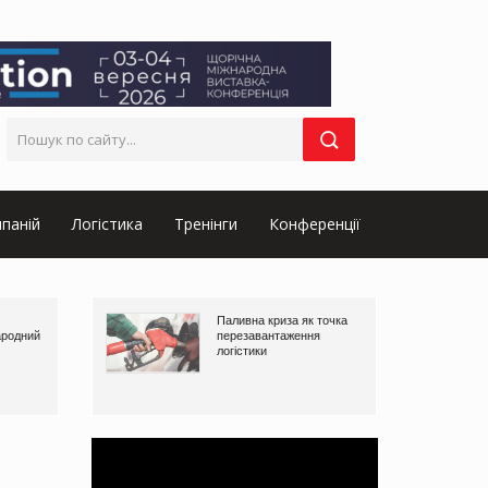
паній
Логістика
Тренінги
Конференції
Паливна криза як точка
ародний
перезавантаження
логістики