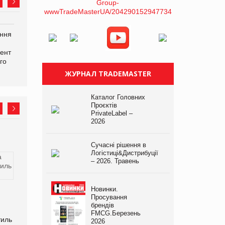
іння
ент
го
ЖУРНАЛ TRADEMASTER
Каталог Головних
Проєктів
PrivateLabel –
2026
Сучасні рішення в
Логістиці&Дистрибуції
– 2026. Травень
Новинки.
Просування
брендів
Покупець змінив правила
Як MOYO, АТБ та
FMCG.Березень
тиль
гри: ключові висновки Big
S.T.A.L.K.E.R. 2 створили
2026