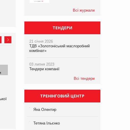
Trade-Marketing Show
один із найгучніших кейсів
українського ритейлу
Всі журнали
ТЕНДЕРИ
21 січня 2026
ТДВ «Золотоніський маслоробний
комбінат»
03 липня 2023
Тендери компанії
Всі тендери
ТРЕНІНГОВИЙ ЦЕНТР
ької
Що таке Молокія і яка її
FRB-770I Горизонтальний
історія?
конвейерний запайщик
пакетів
Яна Олентир
Тетяна Ільєнко