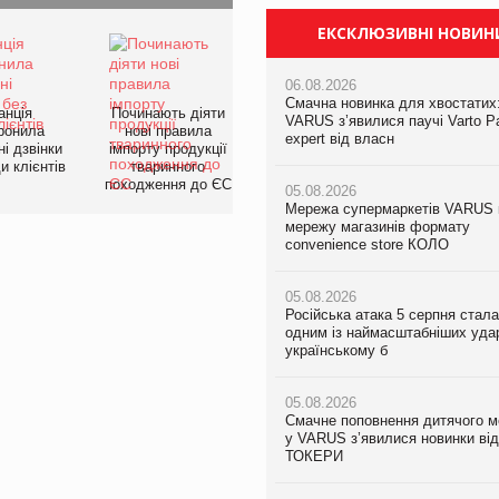
ЕКСКЛЮЗИВНІ НОВИН
06.08.2026
Смачна новинка для хвостатих:
анція
Починають діяти
VARUS з’явилися паучі Varto P
ронила
нові правила
expert від власн
і дзвінки
імпорту продукції
и клієнтів
тваринного
походження до ЄС
05.08.2026
Мережа супермаркетів VARUS 
мережу магазинів формату
convenience store КОЛО
05.08.2026
Російська атака 5 серпня стала
одним із наймасштабніших удар
українському б
05.08.2026
Смачне поповнення дитячого м
у VARUS з’явилися новинки ві
ТОКЕРИ