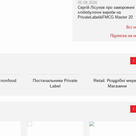
05.08.2026
Сергій Лісунов про заморожені
хлібобулочні вироби на
PrivateLabel&FMCG Master 20
Всі 
Підписка на 
 nonfood
Постачальники Private
Retail. Роздрібні мере
Label
Магазини