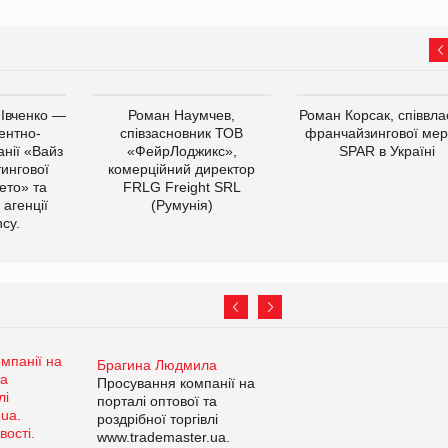
 Івченко —
Роман Наумчев,
Роман Корсак, співвла
ентно-
співзасновник ТОВ
франчайзингової мер
нії «Вайз
«ФейрЛоджикс»,
SPAR в Україні
тингової
комерційний директор
ето» та
FRLG Freight SRL
 агенції
(Румунія)
cy.
Брагина Людмила
Просування компанії на
порталі оптової та
роздрібної торгівлі
www.trademaster.ua.