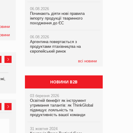
05.08.2026
06.08.2026
06.08.2026
Російська атака 5 серпня стала
Починають діяти нові правила
Починають діяти нові правила
одним із наймасштабніших ударів по
імпорту продукції тваринного
імпорту продукції тваринного
українському бізнесу за час
походження до ЄС
походження до ЄС
повномасштабної війни
новини
новини
06.08.2026
06.08.2026
05.08.2026
Аргентина повертається з
Аргентина повертається з
Смачне поповнення дитячого меню:
продуктами птахівництва на
продуктами птахівництва на
у VARUS з’явилися новинки від ТМ
європейський ринок
європейський ринок
ТОКЕРИ
всі новини
05.08.2026
Сергій Лісунов про заморожені
хлібобулочні вироби на
жі,
Дистрибутори України
Агропромисловий
PrivateLabel&FMCG Master 2026
НОВИНИ B2B
комплекс
03 березня 2026
Освітній бенефіт як інструмент
утримання талантів: як ThinkGlobal
підвищує лояльність та
продуктивність вашої команди
31 жовтня 2024