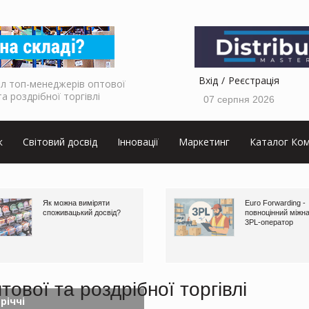
Вхід
Реєстрація
л топ-менеджерів оптової
та роздрібної торгівлі
07 серпня 2026
к
Світовий досвід
Інновації
Маркетинг
Каталог Ком
Як можна виміряти
Euro Forwarding -
споживацький досвід?
повноцінний міжн
3PL-оператор
ової та роздрібної торгівлі
річчі