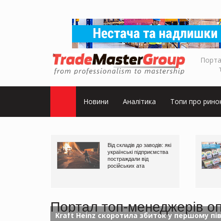
Порта
Новини
Аналітика
Топи про рино
Від складів до заводів: які
українські підприємства
постраждали від
російських ата
Портал топ-менеджерів опт
Kraft Heinz скоротила збиток у першому пів