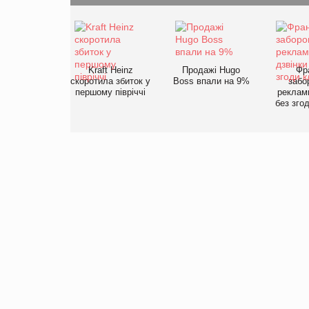
Kraft Heinz
Продажі Hugo
Фр
скоротила збиток у
Boss впали на 9%
забо
першому півріччі
рекламн
без згод