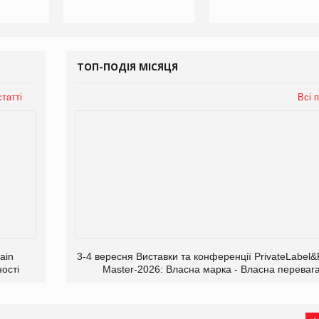
ТОП-ПОДІЯ МІСЯЦЯ
статті
Всі п
ain
3-4 вересня Виставки та конференції PrivateLabe
ості
Master-2026: Власна марка - Власна переваг