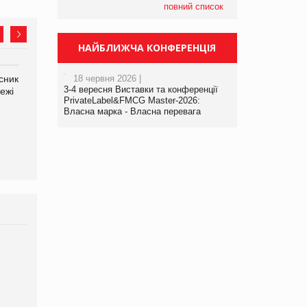
повний список
НАЙБЛИЖЧА КОНФЕРЕНЦІЯ
сник
Олексій Логачов-Михайлов
Яна Сараніна, директор
18 червня 2026 |
3-4 вересня Виставки та конференції
ежі
Файно маркет Директор
компанії «УкраМарин»
PrivateLabel&FMCG Master-2026:
департаменту з
Власна марка - Власна перевага
виробництва