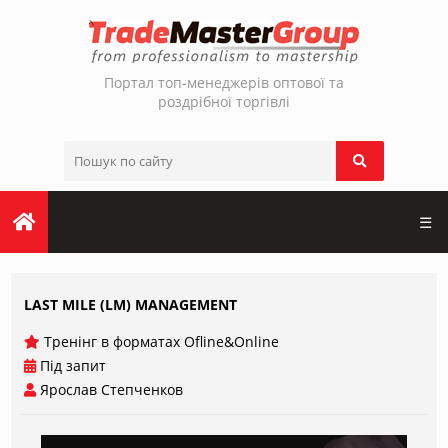
Портал топ-менеджерів оптової та
роздрібної торгівлі
☰
LAST MILE (LM) MANAGEMENT
Тренінг в форматах Ofline&Online
Під запит
Ярослав Степченков