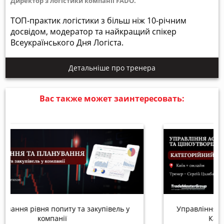
Директор з логістики компанії FADO.
ТОП-практик логістики з більш ніж 10-річним
досвідом, модератор та найкращий спікер
Всеукраїнського Дня Логіста.
Детальніше про тренера
Вас также может заинтересовать:
Управління асортиментом та ціноутворення.
Категорійний менеджмент