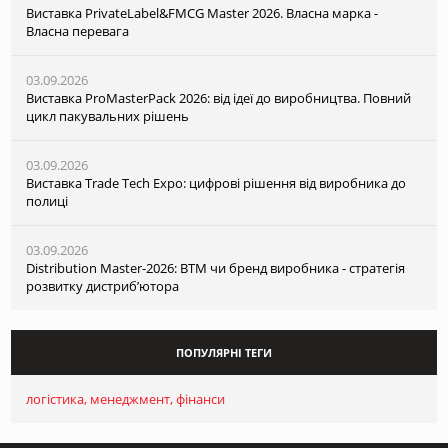
Виставка PrivateLabel&FMCG Master 2026. Власна марка -
Власна перевага
03.09.2026
Виставка ProMasterPack 2026: від ідеї до виробництва. Повний
цикл пакувальних рішень
03.09.2026
Виставка Trade Tech Expo: цифрові рішення від виробника до
полиці
03.09.2026
Distribution Master-2026: ВТМ чи бренд виробника - стратегія
розвитку дистриб’ютора
ПОПУЛЯРНІ ТЕГИ
логістика
менеджмент
фінанси