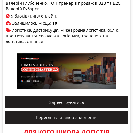
Валерій Глубоченко, ТОП-тренер з продажів В2В та B2C
Валерій Губарєв
9 блоків (Київ+онлайн)
Залишилось місць:
10
логістика
дистрибуція
міжнародна логістика
облік
прогнозування
складська логістика
транспортна
логістика
фінанси
Зареєструватись
Переглянути відео-звернення
ДЛЯ КОГО ШКОЛА ЛОГІСТІВ