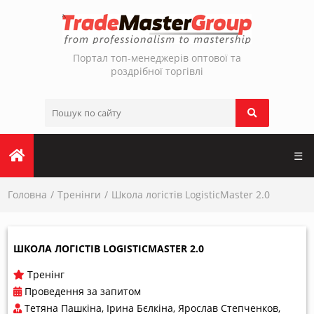
Портал топ-менеджерів оптової та
роздрібної торгівлі
☰
Головна
Тренінги
Школа логістів LogisticMaster 2.0
ШКОЛА ЛОГІСТІВ LOGISTICMASTER 2.0
Тренінг
Проведення за запитом
Тетяна Пашкіна
Ірина Бєлкіна
Ярослав Степченков