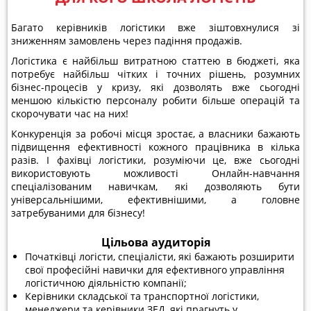
Багато керівників логістики вже зіштовхнулися зі
зниженням замовлень через падіння продажів.
Логістика є найбільш витратною статтею в бюджеті, яка
потребує найбільш чітких і точних рішень, розумних
бізнес-процесів у кризу, які дозволять вже сьогодні
меншою кількістю персоналу робити більше операцій та
скорочувати час на них!
Конкуренція за робочі місця зростає, а власники бажають
підвищення ефективності кожного працівника в кілька
разів. І фахівці логістики, розуміючи це, вже сьогодні
використовують можливості Онлайн-навчання
спеціалізованим навичкам, які дозволяють бути
універсальнішими, ефективнішими, а головне
затребуваними для бізнесу!
Цільова аудиторія
Початківці логісти, спеціалісти, які бажають розширити
свої професійні навички для ефективного управління
логістичною діяльністю компанії;
Керівники складської та транспортної логістики,
менеджери та керівники ЗЕД, які прагнуть у