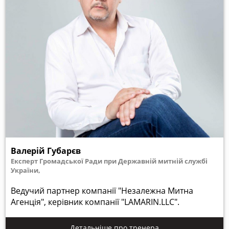
Валерій Губарєв
Експерт Громадської Ради при Державній митній службі
України,
Ведучий партнер компанії "Незалежна Митна
Агенція", керівник компанії "LAMARIN.LLC".
Детальніше про тренера