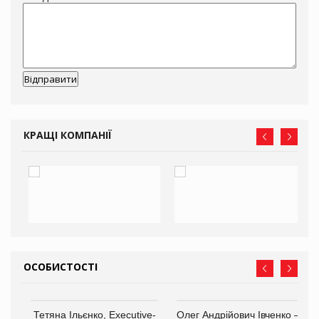
КРАЩІ КОМПАНІЇ
ОСОБИСТОСТІ
,
Тетяна Ільєнко, Executive-
Олег Андрійович Івченко —