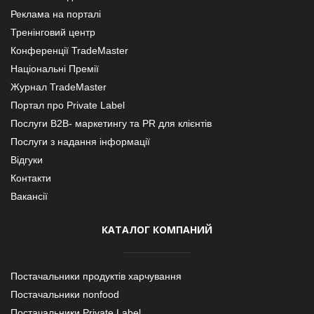
Реклама на порталі
Тренінговий центр
Конференції TradeMaster
Національні Премії
Журнал TradeMaster
Портал про Private Label
Послуги В2В- маркетингу та PR для клієнтів
Послуги з надання інформації
Відгуки
Контакти
Вакансії
КАТАЛОГ КОМПАНИЙ
Постачальники продуктів харчування
Постачальники nonfood
Постачальники Private Label