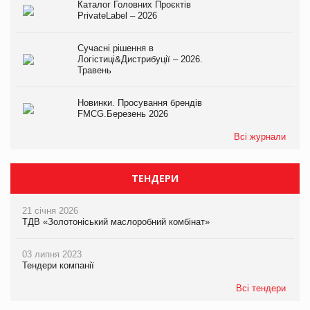
Каталог Головних Проєктів
PrivateLabel – 2026
Сучасні рішення в
Логістиці&Дистрибуції – 2026.
Травень
Новинки. Просування брендів
FMCG.Березень 2026
Всі журнали
ТЕНДЕРИ
21 січня 2026
ТДВ «Золотоніський маслоробний комбінат»
03 липня 2023
Тендери компанії
Всі тендери