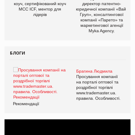
ОВ
коуч, сертифікований коуч
директор патентно-
МСС ICF, ментор для
юридичної компанії «Вайз
лідерів
Груп», консалтингової
компанії «Парето» та
маркетингової агенції
Myka Agency.
БЛОГИ
Брагина Людмила
ї
Просування компанії
а
на порталі оптової та
роздрібної торгівлі
www.trademaster.ua.
і.
правила. Особливості.
Рекомендації
Ре