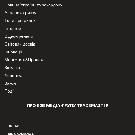
Новини України та закордону
Аналітика ринку
Топи про ринок
Інтерв’ю
Відео-тренінги
Світовий досвід
Інновації
Маркетинг&Продажі
Закупки
Логістика
Закон
Події
ПРО В2В МЕДІА-ГРУПУ TRADEMASTER
Про нас
Наша команда