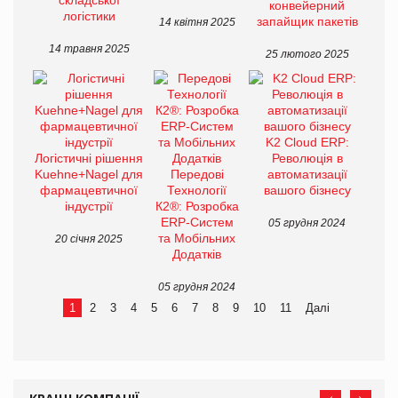
конвейерний
логістики
запайщик пакетів
14 квітня 2025
14 травня 2025
25 лютого 2025
K2 Cloud ERP:
Логістичні рішення
Революція в
Kuehne+Nagel для
Передові
автоматизації
фармацевтичної
Технології
вашого бізнесу
індустрії
К2®: Розробка
ERP-Систем
05 грудня 2024
та Мобільних
20 січня 2025
Додатків
05 грудня 2024
1
2
3
4
5
6
7
8
9
10
11
Далі