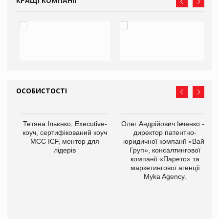
КРАЩІ КОМПАНІЇ
ОСОБИСТОСТІ
Тетяна Ільєнко, Executive-
Олег Андрійович Івченко —
коуч, сертифікований коуч
директор патентно-
МСС ICF, ментор для
юридичної компанії «Вайз
лідерів
Груп», консалтингової
компанії «Парето» та
маркетингової агенції
Myka Agency.