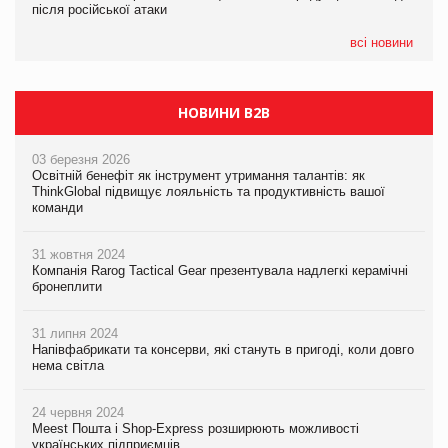
після російської атаки
після російської атаки
05.08.2026
Сергій Лісунов про заморожені хлібобулочні вироби на
всі новини
PrivateLabel&FMCG Master 2026
НОВИНИ B2B
03 березня 2026
Освітній бенефіт як інструмент утримання талантів: як
ThinkGlobal підвищує лояльність та продуктивність вашої
команди
31 жовтня 2024
Компанія Rarog Tactical Gear презентувала надлегкі керамічні
бронеплити
31 липня 2024
Напівфабрикати та консерви, які стануть в пригоді, коли довго
нема світла
24 червня 2024
Meest Пошта і Shop-Express розширюють можливості
українських підприємців