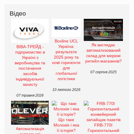
Відео
Boxline UCL
Як виглядає
Україна:
ВІВА-ТРЕЙД -
автоматизований
результати
підприємство в
склад для мережі
2025 року та
Україні з
ритейл-магазинів?
нові горизонти
виробництва та
для
постачання
07 серпня 2025
глобальної
засобів
логістики
індивідуальної
захисту
10 лютого 2026
07 травня 2026
Що таке
Молокія і яка
FRB-770I
Автоматизація
її історія?
Горизонтальний
складської