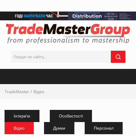
TradeMaster
Відео
Інтерв'ю
Особистості
Відео
Думки
Персонал