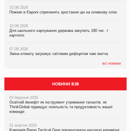
07.08.2026
10.08.2026
Зміна клімату загрожує світовим дефіцитом чаю матча
Пожежі в Європі спричинять зростання цін на оливкову олію
07.08.2026
Розмитнення «з коліс» та крос-докінг: як оперативні логістичні
07.08.2026
рішення допомагають бізнесу зменшити ризики
10.08.2026
Криза у Китаї може спричинити великі потрясіння для світової
Для шкільного харчування держава закупить 180 тис. т
економіки
картоплі
07.08.2026
ICE BOSS цього літа! Новинка морозива від власної ТМ Varto
07.08.2026
вже у VARUS
07.08.2026
Kraft Heinz скоротила збиток у першому півріччі
Зміна клімату загрожує світовим дефіцитом чаю матча
07.08.2026
EVA.UA запустила кампанію «Хто б знав» про асортимент,
всі новини
якого покупці не очікують побачити на платформі
НОВИНИ B2B
03 березня 2026
Освітній бенефіт як інструмент утримання талантів: як
ThinkGlobal підвищує лояльність та продуктивність вашої
команди
31 жовтня 2024
Компанія Rarog Tactical Gear презентувала надлегкі керамічні