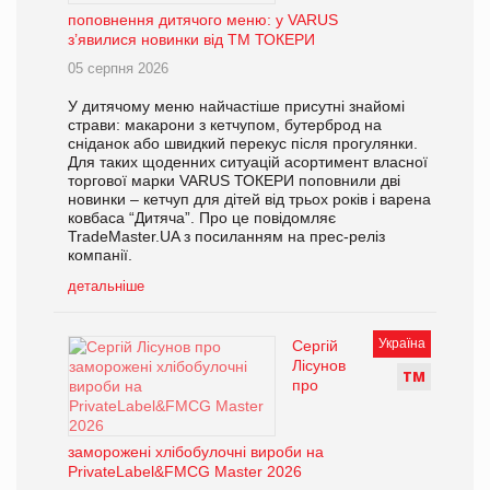
поповнення дитячого меню: у VARUS
з’явилися новинки від ТМ ТОКЕРИ
05 серпня 2026
У дитячому меню найчастіше присутні знайомі
страви: макарони з кетчупом, бутерброд на
сніданок або швидкий перекус після прогулянки.
Для таких щоденних ситуацій асортимент власної
торгової марки VARUS ТОКЕРИ поповнили дві
новинки – кетчуп для дітей від трьох років і варена
ковбаса “Дитяча”. Про це повідомляє
TradeMaster.UA з посиланням на прес-реліз
компанії.
детальніше
Україна
Сергій
Лісунов
Т
М
про
заморожені хлібобулочні вироби на
PrivateLabel&FMCG Master 2026