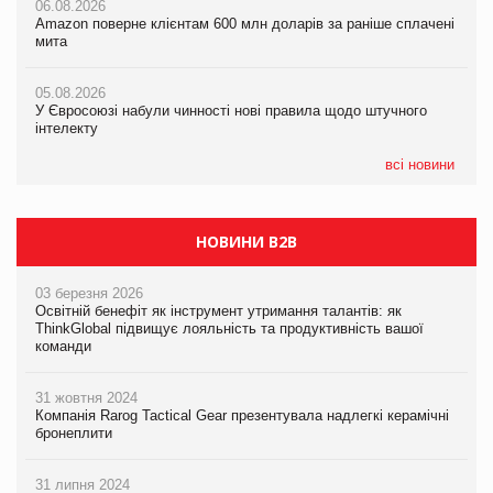
06.08.2026
06.08.2026
05.08.2026
Amazon поверне клієнтам 600 млн доларів за раніше сплачені
Amazon поверне клієнтам 600 млн доларів за раніше сплачені
У Євросоюзі набули чинності нові правила щодо штучного
мита
мита
інтелекту
05.08.2026
05.08.2026
05.08.2026
У Євросоюзі набули чинності нові правила щодо штучного
У Євросоюзі набули чинності нові правила щодо штучного
Рекламна платформа вимагає від Google компенсацію за
інтелекту
інтелекту
втрату 6,9 трлн рекламних показів
всі новини
НОВИНИ B2B
03 березня 2026
Освітній бенефіт як інструмент утримання талантів: як
ThinkGlobal підвищує лояльність та продуктивність вашої
команди
31 жовтня 2024
Компанія Rarog Tactical Gear презентувала надлегкі керамічні
бронеплити
31 липня 2024