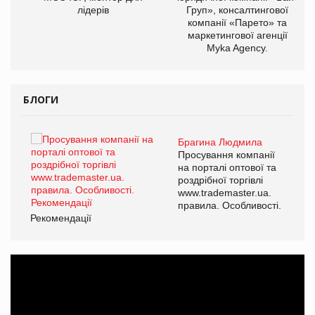
лідерів
Груп», консалтингової
компанії «Парето» та
маркетингової агенції
Myka Agency.
БЛОГИ
Брагина Людмила
ї
Просування компанії
а
на порталі оптової та
роздрібної торгівлі
www.trademaster.ua.
і.
правила. Особливості.
Рекомендації
Ре