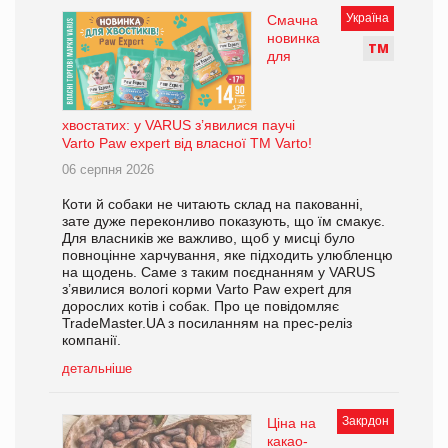
Україна
Смачна
новинка
Т
М
для
хвостатих: у VARUS з’явилися паучі
Varto Paw expert від власної ТМ Varto!
06 серпня 2026
Коти й собаки не читають склад на пакованні,
зате дуже переконливо показують, що їм смакує.
Для власників же важливо, щоб у мисці було
повноцінне харчування, яке підходить улюбленцю
на щодень. Саме з таким поєднанням у VARUS
з’явилися вологі корми Varto Paw expert для
дорослих котів і собак. Про це повідомляє
TradeMaster.UA з посиланням на прес-реліз
компанії.
детальніше
Закрдон
Ціна на
какао-