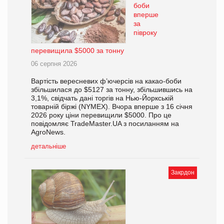
боби
вперше
за
півроку
перевищила $5000 за тонну
06 серпня 2026
Вартість вересневих ф’ючерсів на какао-боби
збільшилася до $5127 за тонну, збільшившись на
3,1%, свідчать дані торгів на Нью-Йоркській
товарній біржі (NYMEX). Вчора вперше з 16 січня
2026 року ціни перевищили $5000. Про це
повідомляє TradeMaster.UA з посиланням на
AgroNews.
детальніше
Закрдон