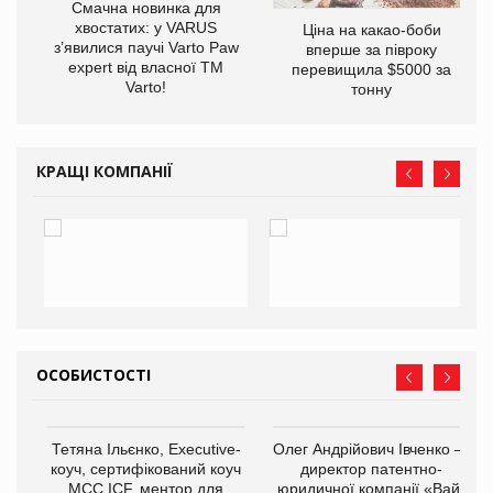
Смачна новинка для
хвостатих: у VARUS
Ціна на какао-боби
у
з’явилися паучі Varto Paw
вперше за півроку
expert від власної ТМ
перевищила $5000 за
Varto!
тонну
КРАЩІ КОМПАНІЇ
ОСОБИСТОСТІ
,
Тетяна Ільєнко, Executive-
Олег Андрійович Івченко —
ОВ
коуч, сертифікований коуч
директор патентно-
МСС ICF, ментор для
юридичної компанії «Вайз