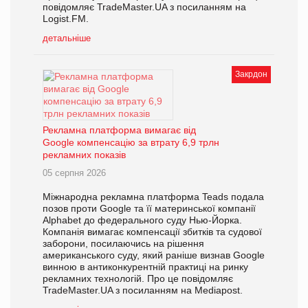
повідомляє TradeMaster.UA з посиланням на
Logist.FM.
детальніше
Закрдон
Рекламна платформа вимагає від
Google компенсацію за втрату 6,9 трлн
рекламних показів
05 серпня 2026
Міжнародна рекламна платформа Teads подала
позов проти Google та її материнської компанії
Alphabet до федерального суду Нью-Йорка.
Компанія вимагає компенсації збитків та судової
заборони, посилаючись на рішення
американського суду, який раніше визнав Google
винною в антиконкурентній практиці на ринку
рекламних технологій. Про це повідомляє
TradeMaster.UA з посиланням на Mediapost.