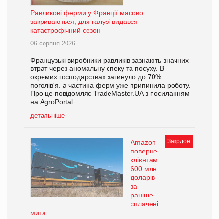
Равликові ферми у Франції масово
закриваються, для галузі видався
катастрофічний сезон
06 серпня 2026
Французькі виробники равликів зазнають значних
втрат через аномальну спеку та посуху. В
окремих господарствах загинуло до 70%
поголів'я, а частина ферм уже припинила роботу.
Про це повідомляє TradeMaster.UA з посиланням
на AgroPortal.
детальніше
Закрдон
Amazon
поверне
клієнтам
600 млн
доларів
за
раніше
сплачені
мита