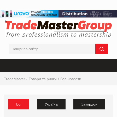
TradeMaster
Товари та ринки
Все новости
Всі
Україна
Закордон