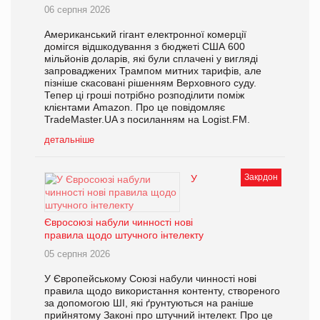
06 серпня 2026
Американський гігант електронної комерції
домігся відшкодування з бюджеті США 600
мільйонів доларів, які були сплачені у вигляді
запроваджених Трампом митних тарифів, але
пізніше скасовані рішенням Верховного суду.
Тепер ці гроші потрібно розподілити поміж
клієнтами Amazon. Про це повідомляє
TradeMaster.UA з посиланням на Logist.FM.
детальніше
Закрдон
У
Євросоюзі набули чинності нові
правила щодо штучного інтелекту
05 серпня 2026
У Європейському Союзі набули чинності нові
правила щодо використання контенту, створеного
за допомогою ШІ, які ґрунтуються на раніше
прийнятому Законі про штучний інтелект. Про це