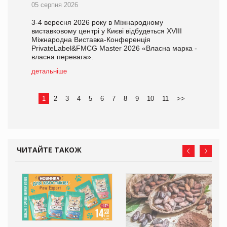
05 серпня 2026
3-4 вересня 2026 року в Міжнародному
виставковому центрі у Києві відбудеться XVIII
Міжнародна Виставка-Конференція
PrivateLabel&FMCG Master 2026 «Власна марка -
власна перевага».
детальніше
1
2
3
4
5
6
7
8
9
10
11
>>
ЧИТАЙТЕ ТАКОЖ