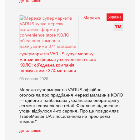
детальніше
Україна
Мережа
Т
М
супермаркетів VARUS купує мережу
магазинів формату convenience store
КОЛО: об’єднана компанія
налічуватиме 374 магазини
05 серпня 2026
Мережа супермаркетів VARUS офіційно
оголосила про придбання мережі магазинів КОЛО
— одного з найбільших українських операторів у
сегменті convenience retail. Фінальне підписання
угоди відбулося 4-го серпня. Про це повідомляє
TradeMaster.UA з посиланням на прес-реліз
компанії.
детальніше