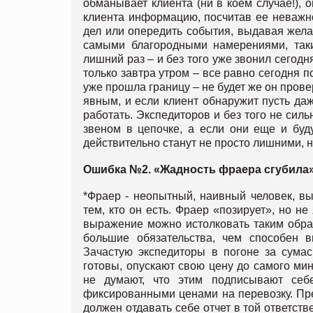
обманывает клиента (ни в коем случае!), 
клиента информацию, посчитав ее неважн
дел или опередить события, выдавая жела
самыми благородными намерениями, таким
лишний раз – и без того уже звонил сегодн
только завтра утром – все равно сегодня п
уже прошла границу – не будет же он прове
явным, и если клиент обнаружит пусть даж
работать. Экспедиторов и без того не сил
звеном в цепочке, а если они еще и буд
действительно станут не просто лишними, 
Ошибка №2. «Жадность фраера сгубила
*Фраер - неопытный, наивный человек, в
тем, кто он есть. Фраер «позирует», но не
выражение можно истолковать таким обра
большие обязательства, чем способен в
Зачастую экспедиторы в погоне за сума
готовы, опускают свою цену до самого ми
не думают, что этим подписывают себ
фиксированными ценами на перевозку. Пр
должен отдавать себе отчет в той ответс