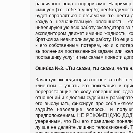
различного рода «сюрпризам». Например
«минус» (т.е. себе в ущерб); необходимос
будет справляться с объемами, т.е. нести
каждую незначительную оплошность, к
нивелирующую всю работу экспедитора за в
экспедитором движет именно жадность, к
браться за невыполнимую работу. Но еще х
к его собственным потерям, но и к потер
выполнения поставленной задачи или жела
поставщику услуг и тем самым понести до
Ошибка №3. «Ты скажи, ты скажи, че те н
Зачастую экспедиторы в погоне за собств
клиентом – узнать его пожелания и при
перерастающие по ходу совершения сделк
отношений и к долгим судебным разбирател
его выслушать, фиксируя про себя «ключ
задайте наводящие вопросы и получи
предположениям. НЕ РЕКОМЕНДУЮ ДОДУМ
уверенным, что Вы его правильно поняли!
лучше не делайте лишних телодвижений. То