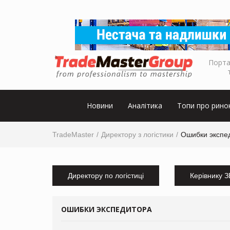
Порта
Новини
Аналітика
Топи про рино
TradeMaster
Директору з логістики
Ошибки экспе
Директору по логістиці
Керівнику 
ОШИБКИ ЭКСПЕДИТОРА