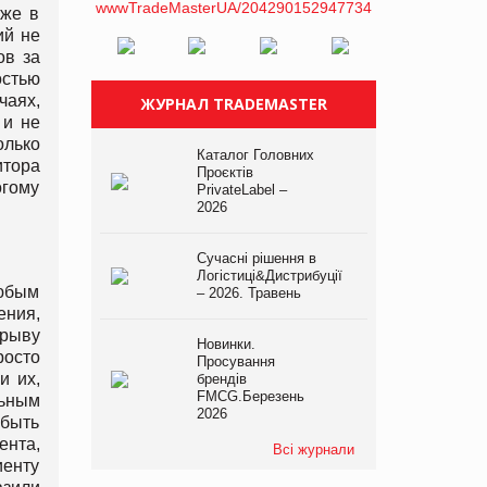
аже в
ий не
ов за
стью
чаях,
ЖУРНАЛ TRADEMASTER
 и не
олько
Каталог Головних
итора
Проєктів
огому
PrivateLabel –
2026
Сучасні рішення в
Логістиці&Дистрибуції
любым
– 2026. Травень
ения,
зрыву
Новинки.
росто
Просування
и их,
брендів
FMCG.Березень
ьным
2026
быть
ента,
Всі журнали
иенту