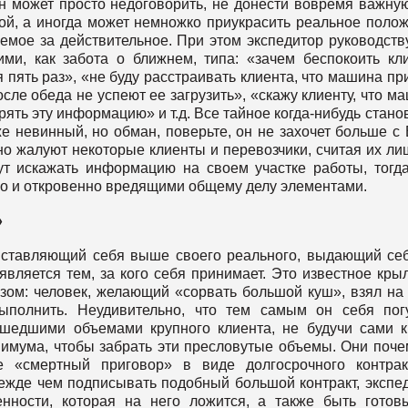
он может просто недоговорить, не донести вовремя важну
ой, а иногда может немножко приукрасить реальное поло
емое за действительное. При этом экспедитор руководств
и, как забота о ближнем, типа: «зачем беспокоить кл
я пять раз», «не буду расстраивать клиента, что машина пр
осле обеда не успеют ее загрузить», «скажу клиенту, что м
рять эту информацию» и т.д. Все тайное когда-нибудь стано
е невинный, но обман, поверьте, он не захочет больше с
ьно жалуют некоторые клиенты и перевозчики, считая их л
ут искажать информацию на своем участке работы, тогд
но и откровенно вредящими общему делу элементами.
»
ыставляющий себя выше своего реального, выдающий се
 является тем, за кого себя принимает. Это известное кры
зом: человек, желающий «сорвать большой куш», взял на
ыполнить. Неудивительно, что тем самым он себя пог
сшедшими объемами крупного клиента, не будучи сами 
нимума, чтобы забрать эти пресловутые объемы. Они поче
е «смертный приговор» в виде долгосрочного контрак
ежде чем подписывать подобный большой контракт, экспе
твенности, которая на него ложится, а также быть гото