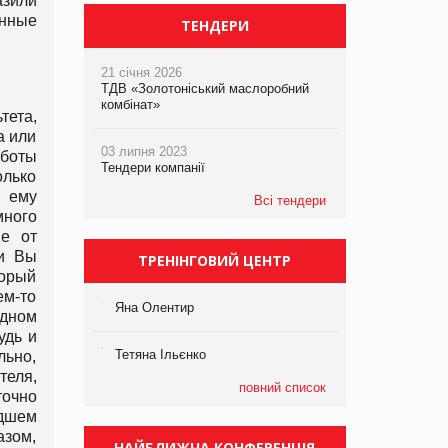
азили
енные
ТЕНДЕРИ
21 січня 2026
ТДВ «Золотоніський маслоробний
комбінат»
тета,
а или
03 липня 2023
аботы
Тендери компанії
олько
 ему
Всі тендери
много
е от
 и Вы
ТРЕНІНГОВИЙ ЦЕНТР
торый
ем-то
Яна Олентир
одном
удь и
Тетяна Ільєнко
льно,
теля,
повний список
точно
удшем
азом,
НАЙБЛИЖЧА КОНФЕРЕНЦІЯ