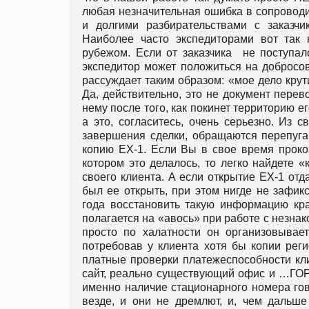
любая незначительная ошибка в сопровод
и долгими разбирательствами с заказчик
Наиболее часто экспедиторами вот так 
рубежом. Если от заказчика не поступало
экспедитор может положиться на добросове
рассуждает таким образом: «мое дело крути
Да, действительно, это не документ перево
нему после того, как покинет территорию е
а это, согласитесь, очень серьезно. Из с
завершения сделки, обращаются перепуга
копию ЕХ-1. Если Вы в свое время проко
котором это делалось, то легко найдете 
своего клиента. А если открытие ЕХ-1 отд
был ее открыть, при этом нигде не зафикс
года восстановить такую информацию кра
полагается на «авось» при работе с незна
просто по халатности он организовывает
потребовав у клиента хотя бы копии рег
платные проверки платежеспособности клие
сайт, реально существующий офис и …Г
именно наличие стационарного номера гов
везде, и они не дремлют, и, чем дальше