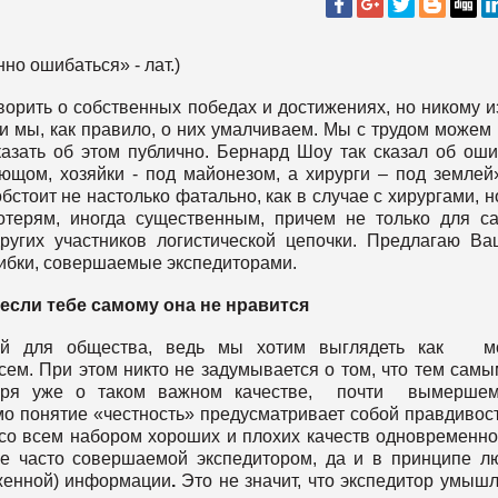
но ошибаться» - лат.)
орить о собственных победах и достижениях, но никому и
 и мы, как правило, о них умалчиваем. Мы с трудом можем
казать об этом публично. Бернард Шоу так сказал об оши
ющом, хозяйки - под майонезом, а хирурги – под землей
бстоит не настолько фатально, как в случае с хирургами, н
терям, иногда существенным, причем не только для с
других участников логистической цепочки. Предлагаю В
бки, совершаемые экспедиторами.
 если тебе самому она не нравится
мой для общества, ведь мы хотим выглядеть как м
сем. При этом никто не задумывается о том, что тем сам
оворя уже о таком важном качестве, почти вымерш
о понятие «честность» предусматривает собой правдивост
ит со всем набором хороших и плохих качеств одновременно
е часто совершаемой экспедитором, да и в принципе 
аженной) информации
.
Это не значит, что экспедитор умыш