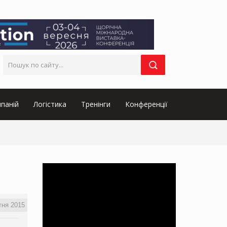
паній
Логістика
Тренінги
Конференції
тня 2015