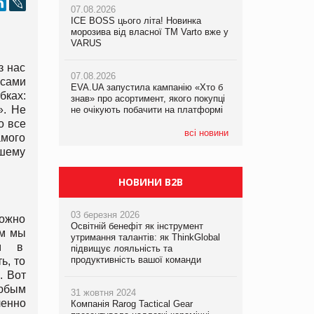
07.08.2026
ICE BOSS цього літа! Новинка
06.08.2026
07.08.2026
морозива від власної ТМ Varto вже у
Смачна новинка для хвостатих: у
Франція заборонила рекламні дзвінки
VARUS
VARUS з’явилися паучі Varto Paw
без згоди клієнтів
expert від власної ТМ Varto!
з нас
07.08.2026
 сами
EVA.UA запустила кампанію «Хто б
05.08.2026
бках:
знав» про асортимент, якого покупці
Мережа супермаркетів VARUS купує
». Не
не очікують побачити на платформі
мережу магазинів формату
convenience store КОЛО: об’єднана
о все
компанія налічуватиме 374 магазини
всі новини
амого
ашему
НОВИНИ B2B
03 березня 2026
ожно
Освітній бенефіт як інструмент
ым мы
утримання талантів: як ThinkGlobal
ем в
підвищує лояльність та
продуктивність вашої команди
ь, то
. Вот
любым
31 жовтня 2024
ленно
Компанія Rarog Tactical Gear