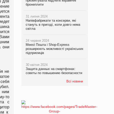
презентувала надлегкі керамічні
ю для
бронеплити
жение
уется
иента
31 липня 2024
Напівфабрикати та консерви, які
иедет
стануть в пригоді, коли довго нема
ашина
світла
вится
 Вами
24 червня 2024
ишним
Meest Пошта і Shop-Express
а они
розширюють можливості українських
підприємців
30 квітня 2024
Защита данных на смартфонах:
бя не
советы по повышению безопасности
латое
 себя
Всі новини
убил.
к ним
му-то
та с
дитор
вым к