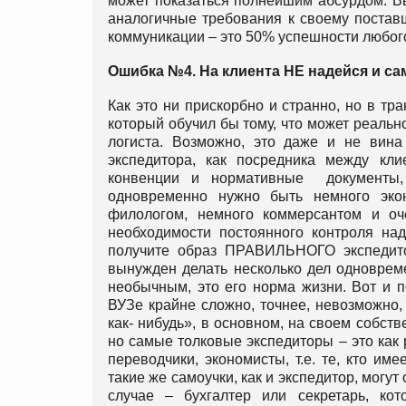
может показаться полнейшим абсурдом. Вы
аналогичные требования к своему постав
коммуникации – это 50% успешности любого
Ошибка №4. На клиента НЕ надейся и са
Как это ни прискорбно и странно, но в тр
который обучил бы тому, что может реальн
логиста. Возможно, это даже и не вин
экспедитора, как посредника между кли
конвенции и нормативные документы,
одновременно нужно быть немного экон
филологом, немного коммерсантом и о
необходимости постоянного контроля над
получите образ ПРАВИЛЬНОГО экспедитор
вынужден делать несколько дел одновреме
необычным, это его норма жизни. Вот и 
ВУЗе крайне сложно, точнее, невозможно,
как- нибудь», в основном, на своем собст
но самые толковые экспедиторы – это как р
переводчики, экономисты, т.е. те, кто им
такие же самоучки, как и экспедитор, могут
случае – бухгалтер или секретарь, ко