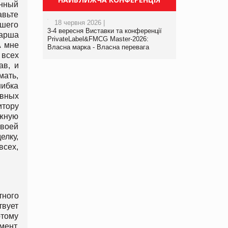
анный
авьте
18 червня 2026 |
вшего
3-4 вересня Виставки та конференції
тарша
PrivateLabel&FMCG Master-2026:
А мне
Власна марка - Власна перевага
 всех
ав, и
ать,
шибка
ивных
итору
ожную
своей
елку,
всех,
тного
твует
отому
мент,