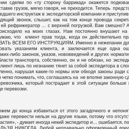
нии сделки по «ту сторону баррикад» окажется подков
тавке грузов, мягко говоря, не приходится. Теперь предст
едшего инструктаж в экспедиторской компании и приступи
одящий звонок, слышит, как на том конце провода секре
и ей рефрижератор … с верхней погрузкой. Вам смешно? 
оисходило на моих глазах. Нам постоянно внушают на
умаю, что клиент прав тогда, когда он действительно пр
ТЬ ВСЕМ ЕГО ИНСТРУКЦИЯМ. Именно в нежелании дум
довать указаниям клиента, и заключается еще одна о
каких-либо законов, указов, нововведений и других нормат
сти транспорта, собственно, он и не обязан, но экспед
 клиент лишь по незнанию тянет за собой экспедитора в сл
шленно, нарушая какие-то нормы или обходя законы ради 
 четко понимать, что, соглашаясь на не вполне законную сд
еревозчика, который пострадает в этой ситуации больше 
оде перевозки.
жем до конца избавиться от этого загадочного и непоня
даже перевести нельзя на другие языки, потому что отсутс
астия», - думает иногда некий экспедитор и… ошибается, п
НЕЛЬЗЯ НИКОГДА. Любой неправильно оформленный доку