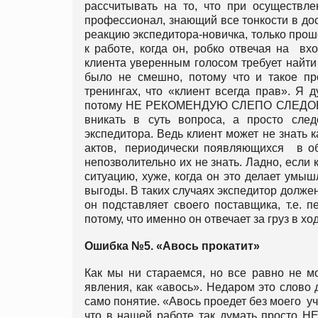
рассчитывать на то, что при осуществле
профессионал, знающий все тонкости в дос
реакцию экспедитора-новичка, только прош
к работе, когда он, робко отвечая на вх
клиента уверенным голосом требует найт
было не смешно, потому что и такое пр
тренингах, что «клиент всегда прав». Я д
потому НЕ РЕКОМЕНДУЮ СЛЕПО СЛЕДОВА
вникать в суть вопроса, а просто сле
экспедитора. Ведь клиент может не знать 
актов, периодически появляющихся в обла
непозволительно их не знать. Ладно, если
ситуацию, хуже, когда он это делает умы
выгоды. В таких случаях экспедитор должен
он подставляет своего поставщика, т.е. п
потому, что именно он отвечает за груз в х
Ошибка №5. «Авось прокатит»
Как мы ни стараемся, но все равно не мо
явления, как «авось». Недаром это слово 
само понятие. «Авось проедет без моего уч
что в нашей работе так думать просто 