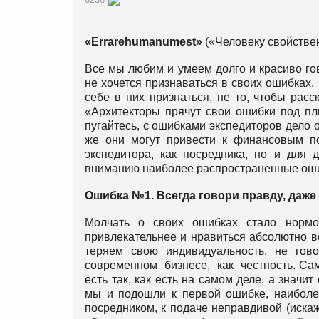
«
Errare
humanum
est
»
(«Человеку свойствен
Все мы любим и умеем долго и красиво гов
не хочется признаваться в своих ошибках,
себе в них признаться, не то, чтобы расс
«Архитекторы прячут свои ошибки под пл
пугайтесь, с ошибками экспедиторов дело о
же они могут привести к финансовым по
экспедитора, как посредника, но и для 
вниманию наиболее распространенные оши
Ошибка №1. Всегда говори правду, даже
Молчать о своих ошибках стало нор
привлекательнее и нравиться абсолютно в
теряем свою индивидуальность, не г
современном бизнесе, как честность. Сам
есть так, как есть на самом деле, а знач
мы и подошли к первой ошибке, наиболе
посредником, к подаче неправдивой (иск