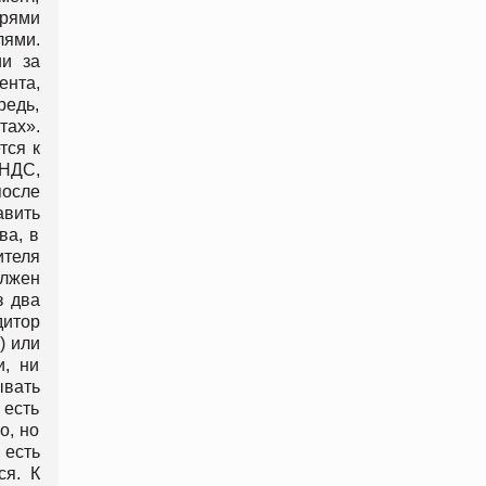
ерями
лями.
ии за
ента,
редь,
тах».
тся к
 НДС,
после
авить
ва, в
ителя
олжен
з два
дитор
) или
и, ни
ывать
 есть
о, но
 есть
ся. К