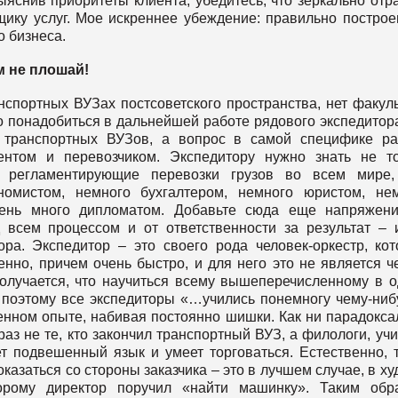
яснив приоритеты клиента, убедитесь, что зеркально отр
щику услуг. Мое искреннее убеждение: правильно постро
 бизнеса.
м не плошай!
анспортных ВУЗах постсоветского пространства, нет факуль
о понадобиться в дальнейшей работе рядового экспедитор
а транспортных ВУЗов, а вопрос в самой специфике р
ентом и перевозчиком. Экспедитору нужно знать не т
 регламентирующие перевозки грузов во всем мире,
омистом, немного бухгалтером, немного юристом, не
чень много дипломатом. Добавьте сюда еще напряжени
 всем процессом и от ответственности за результат –
а. Экспедитор – это своего рода человек-оркестр, ко
нно, причем очень быстро, и для него это не является ч
получается, что научиться всему вышеперечисленному в 
 поэтому все экспедиторы «…учились понемногу чему-ниб
венном опыте, набивая постоянно шишки. Как ни парадокса
аз не те, кто закончил транспортный ВУЗ, а филологи, учи
еет подвешенный язык и умеет торговаться. Естественно, 
 оказаться со стороны заказчика – это в лучшем случае, в х
торому директор поручил «найти машинку». Таким обр