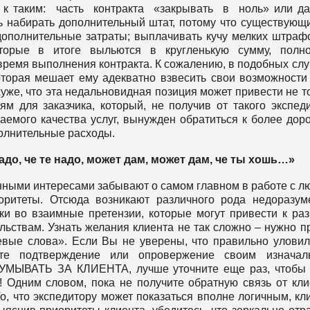
, к таким: часть контракта «закрывать в ноль» или д
ть набирать дополнительный штат, потому что существующ
 дополнительные затраты; выплачивать кучу мелких штраф
оторые в итоге выльются в кругленькую сумму, полно
ремя выполнения контракта. К сожалению, в подобных слу
оторая мешает ему адекватно взвесить свои возможности
уже, что эта недальновидная позиция может привести не т
ям для заказчика, который, не получив от такого экспед
емого качества услуг, вынужден обратиться к более дор
полнительные расходы.
адо, че те надо, может дам, может дам, че ты хошь…»
енными интересами забывают о самом главном в работе с 
оритеты. Отсюда возникают различного рода недоразум
и во взаимные претензии, которые могут привести к ра
ьствам. Узнать желания клиента не так сложно – нужно п
евые слова». Если Вы не уверены, что правильно уловил
те подтверждение или опровержение своим изначал
ЫВАТЬ ЗА КЛИЕНТА, лучше уточните еще раз, чтобы 
 Одним словом, пока не получите обратную связь от кли
, что экспедитору может показаться вполне логичным, кл