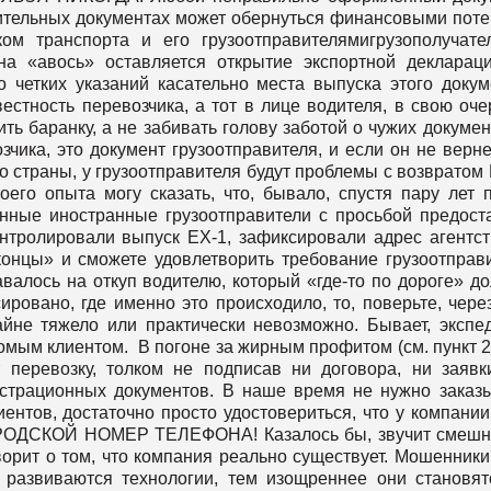
ительных документах может обернуться финансовыми пот
ом транспорта и его грузоотправителямигрузополучате
на «авось» оставляется открытие экспортной декларац
 четких указаний касательно места выпуска этого докум
стность перевозчика, а тот в лице водителя, в свою оче
ть баранку, а не забивать голову заботой о чужих докумен
зчика, это документ грузоотправителя, и если он не верне
го страны, у грузоотправителя будут проблемы с возвратом
воего опыта могу сказать, что, бывало, спустя пару лет 
нные иностранные грузоотправители с просьбой предост
нтролировали выпуск ЕХ-1, зафиксировали адрес агентст
«концы» и сможете удовлетворить требование грузоотправ
авалось на откуп водителю, который «где-то по дороге» д
ировано, где именно это происходило, то, поверьте, чере
йне тяжело или практически невозможно. Бывает, экспе
комым клиентом. В погоне за жирным профитом (см. пункт 2
 перевозку, толком не подписав ни договора, ни заявк
истрационных документов. В наше время не нужно заказ
нтов, достаточно просто удостовериться, что у компании
ОРОДСКОЙ НОМЕР ТЕЛЕФОНА! Казалось бы, звучит смешн
орит о том, что компания реально существует. Мошенники
 развиваются технологии, тем изощреннее они становят