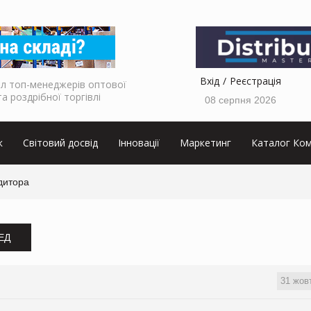
Вхід
Реєстрація
л топ-менеджерів оптової
та роздрібної торгівлі
08 серпня 2026
к
Світовий досвід
Інновації
Маркетинг
Каталог Ком
дитора
ЗЕД
31 жов