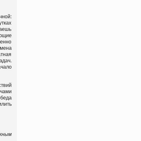
чной:
утках
чаешь
еющие
менно
Смена
атная
адач.
ачало
ствий
ачами
обеда
илить
жным