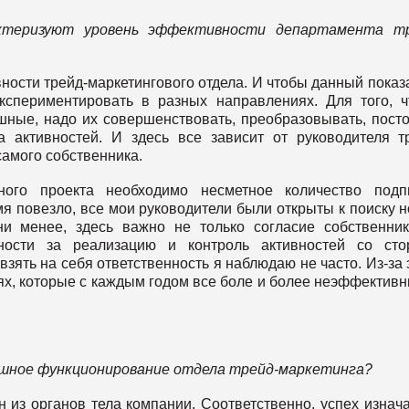
актеризуют уровень эффективности департамента тр
ности трейд-маркетингового отдела. И чтобы данный показ
кспериментировать в разных направлениях. Для того, 
шные, надо их совершенствовать, преобразовывать, пост
 активностей. И здесь все зависит от руководителя т
самого собственника.
ного проекта необходимо несметное количество подпи
я повезло, все мои руководители были открыты к поиску 
и менее, здесь важно не только согласие собственни
нности за реализацию и контроль активностей со сто
взять на себя ответственность я наблюдаю не часто. Из-за 
, которые с каждым годом все боле и более неэффективн
ешное функционирование отдела трейд-маркетинга?
 из органов тела компании. Соответственно, успех изнач