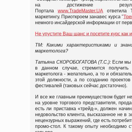
на достижение резул
Портала
www.TradeMaster.UA
ответила Т
маркетингу. Приоткроем занавес курса "
Тре
немного инсайдерской информации от перв
Не упустите Ваш шанс и посетите курс как 
ТМ: Какими характеристиками и знан
маркетолога?
Татьяна
СКОРОБОГАТОВА (Т.С.):
Если мы 
в данном случае, стремится получить 
маркетолога - желательно, а то и обязател
этой должности, а по созданию проектов 
фестивалей (таковых сейчас достаточно).
И все же главным преимуществом будет не 
на уровне торгового представителя, прода
есть ли приставка «трейд-», должен начин
недовольство клиента, высказанное не в э
нецензурных выражений, где есть потреби
промо-стол. К такому опыту необходимо 