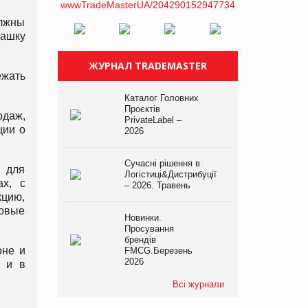
олжны
чашку
ЖУРНАЛ TRADEMASTER
жать
Каталог Головних
Проєктів
одаж,
PrivateLabel –
ции о
2026
Сучасні рішення в
о для
Логістиці&Дистрибуції
ах, с
– 2026. Травень
кцию,
говые
Новинки.
Просування
брендів
оне и
FMCG.Березень
2026
у и в
Всі журнали