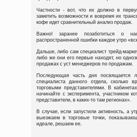
Частности - вот, что их должно в перв
заметить возможности и вовремя их транс
кофе идет сравнительный анализ продаж.
Важно! заранее позаботиться о нас
распространенной ошибки каждое утро «все
Дальше, либо сам специалист трейд-маркет
либо же они его первые находят, но одноз
продажах с уст менеджеров по продажам.
Последующая часть дня посвящается ли
специалиста данного отдела, сколько в
торговыми представителями. В кабинетах
начинайте с эксперимента, участником к
представители, в каких-то там регионах».
В случае, если запустили активность, а у
выезжаем в торговые точки, показывающ
идеале, решаем ее.