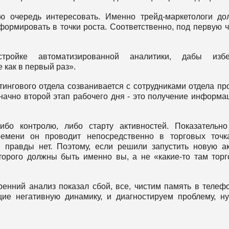
ую очередь интересовать. Именно трейд-маркетологи д
формировать в точки роста. Соответственно, под первую 
тройке автоматизированной аналитики, дабы избе
 как в первый раз».
ингового отдела созванивается с сотрудниками отдела пр
начно второй этап рабочего дня - это получение информа
бо контролю, либо старту активностей. Показательн
ремени он проводит непосредственно в торговых точк
 правды нет. Поэтому, если решили запустить новую а
оторого должны быть именно вы, а не «какие-то там тор
тренний анализ показал сбой, все, чистим память в телеф
ие негативную динамику, и диагностируем проблему, н