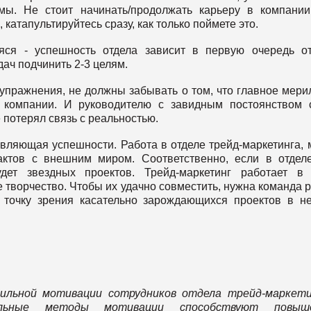
мы. Не стоит начинать/продолжать карьеру в компании
катапультируйтесь сразу, как только поймете это.
яся - успешность отдела зависит в первую очередь о
ач подчинить 2-3 целям.
упражнения, не должны забывать о том, что главное мери
 компании. И руководителю с завидным постоянством 
е потерял связь с реальностью.
вляющая успешности. Работа в отделе трейд-маркетинга, 
актов с внешним миром. Соответственно, если в отдел
дет звездных проектов. Трейд-маркетинг работает в
творчество. Чтобы их удачно совместить, нужна команда р
точку зрения касательно зарождающихся проектов в н
вильной мотивации сотрудников отдела трейд-маркети
льные методы мотивации способствуют повыш