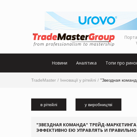
Порта
Новини
Аналітика
Топи про рино
TradeMaster
Інновації у рітейлі
"Звездная команд
в рітейлі
у виробництві
"ЗВЕЗДНАЯ КОМАНДА" ТРЕЙД-МАРКЕТИНГА 
ЭФФЕКТИВНО ЕЮ УПРАВЛЯТЬ И ПРАВИЛЬН