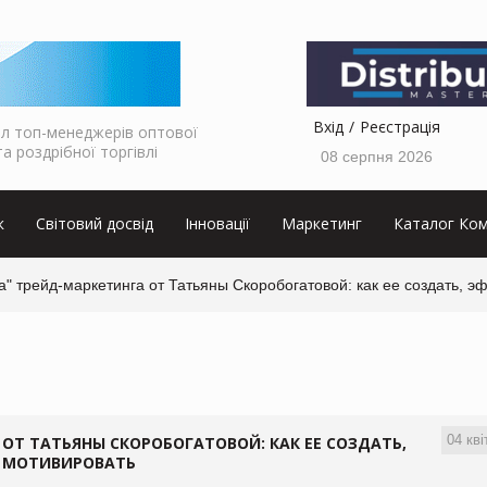
Вхід
Реєстрація
л топ-менеджерів оптової
та роздрібної торгівлі
08 серпня 2026
к
Світовий досвід
Інновації
Маркетинг
Каталог Ком
а" трейд-маркетинга от Татьяны Скоробогатовой: как ее создать, 
04 кві
ОТ ТАТЬЯНЫ СКОРОБОГАТОВОЙ: КАК ЕЕ СОЗДАТЬ,
О МОТИВИРОВАТЬ