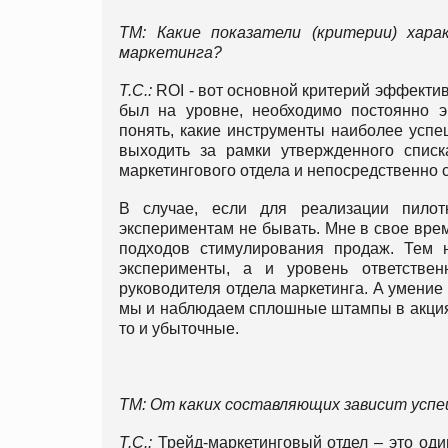
ТМ: Какие показатели (критерии) хар
маркетинга?
Т.С.:
ROI - вот основной критерий эффектив
был на уровне, необходимо постоянно э
понять, какие инструменты наиболее успе
выходить за рамки утвержденного списка
маркетингового отдела и непосредственно 
В случае, если для реализации пилот
экспериментам не бывать. Мне в свое врем
подходов стимулирования продаж. Тем н
эксперименты, а и уровень ответстве
руководителя отдела маркетинга. А умение 
мы и наблюдаем сплошные штампы в акциях
то и убыточные.
ТМ: От каких составляющих зависит усп
Т.С.:
Трейд-маркетинговый отдел – это один