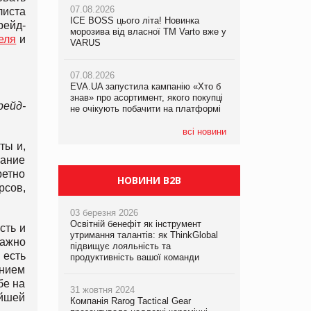
07.08.2026
ста
ICE BOSS цього літа! Новинка
06.08.2026
ейд-
07.08.2026
морозива від власної ТМ Varto вже у
Смачна новинка для хвостатих: у
еля
и
Франція заборонила рекламні дзвінки
VARUS
VARUS з’явилися паучі Varto Paw
без згоди клієнтів
expert від власної ТМ Varto!
07.08.2026
EVA.UA запустила кампанію «Хто б
05.08.2026
знав» про асортимент, якого покупці
Мережа супермаркетів VARUS купує
ейд-
не очікують побачити на платформі
мережу магазинів формату
convenience store КОЛО: об’єднана
компанія налічуватиме 374 магазини
всі новини
ты и,
вание
ретно
НОВИНИ B2B
рсов,
03 березня 2026
Освітній бенефіт як інструмент
сть и
утримання талантів: як ThinkGlobal
важно
підвищує лояльність та
 есть
продуктивність вашої команди
анием
бе на
31 жовтня 2024
ейшей
Компанія Rarog Tactical Gear