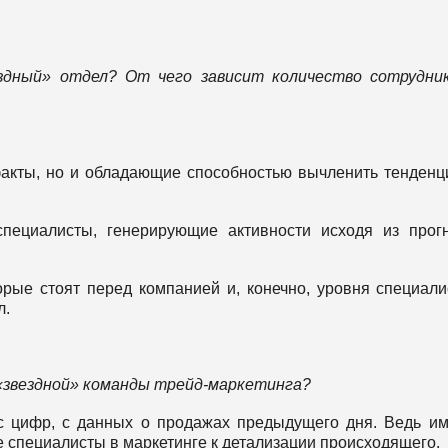
здный» отдел? От чего зависит количество сотрудни
факты, но и обладающие способностью вычленить тенденц
специалисты, генерирующие активности исходя из прог
орые стоят перед компанией и, конечно, уровня специали
л.
 «звездной» команды трейд-маркетинга?
с цифр, с данных о продажах предыдущего дня. Ведь и
 специалисты в маркетинге к детализации происходящего.