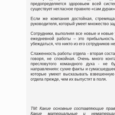
предопределяется здоровьем всей систе
существует негласное правило «сам дурак», 
Если же компания достойная, стремяща
руководителя, который умеет множество зад
Сотрудники, выполняя все новые и новые 
ежедневной работы – это прибыльность
убеждаться, что никто из его сотрудников н
Слаженность работы отдела - вторая соста
говоря, не спокойная. Очень много конт
пресловутого командного духа - не бу
направлениях: сухие факты и сумасшедшее 
которые умеют высказывать взвешенную 
отдела прежде, чем их выпустят в поля.
ТМ: Какие основные составляющие пра
Какие материальные и нематериа