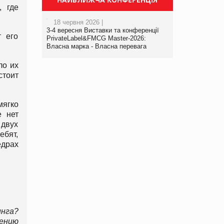
, где
18 червня 2026 |
3-4 вересня Виставки та конференції
т его
PrivateLabel&FMCG Master-2026:
Власна марка - Власна перевага
ло их
стоит
мягко
е нет
 двух
ебят,
едрах
нга?
ению