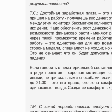
результативности?
Т.С.:
Достойная заработная плата – это 
пришел на работу - получаешь икс денег; 
между этим мониторя бессметное количеств
икс денег. Надо обеспечить рост денежно
возможности финансово расти - меняют раб
через такой промежуток времени работн
работы – это единственная для них возм
сторона медали, специалист не уходит, но
Это не означает, что он будет допускать 
падения.
Если говорить о нематериальной составля
в ряде проектов - хорошая мотивация со
иными, не тривиальными способами, если с
до 21.00 - это его право, его зона комф
одинаковые гвозди. Создание комфортных 
ТМ: С какой периодичностью следует
сигналом того, что отдел требует тра