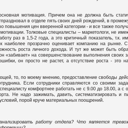
основная мотивация. Причем она не должна быть стати
отпраздновал в отделе пять своих дней рождений, в промеж
о повышения цен вверенной категории - и все также полу
й мотивации. Толковые специалисты – маркетологи, не им
оту раз в 1,5-2 года, а это критичный показатель, т.к. и
ик наиболее прозрачно оценивает компанию на рынке. 
ожность роста личного дохода. И тут же может быть обр
 он «забивает» на совершенствование выполнения своих з
ошибки, он просто не растет, а отсутствие роста - это н
ющей, то, по моему мнению, предоставление свободы дей
трудника. Если сотрудники справляются со своими зад
пециалисту комфортнее работать не с 9.00 до 18.00, а с 
орта. Не надо зажимать, давить, систематизировать и п
условий, порой круче материальных поощрений.
 анализировать работу отдела? Что является трево
нсформации?