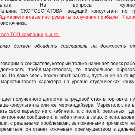
ьтата. На вопросы журнали
атьяна СКОРОБОГАТОВА, ведущий консультант по тр
йд-маркетинговые инструменты получения прибыли" 7 апр
оисточника.
и все ТОП-компании рынка.
иями должен обладать соискатель на должность тр
говорим о соискателе, который только начинает поиск рабо
должность трейд-маркетолога, то профильное образо
ьно. Но даже здесь важен опыт работы, пусть и не на конк
маркетингового характера на уровне студенческих конку
цвет полученного диплома, а трудовой стаж в торговле, пу
вца-консультанта или же мерчандайзера. Маркетолог, не 
ать свою карьеру не с кабинета, а с полей, реальных, где
лектронном сообщении, а тебе лично, в лицо, с использов
тели, с реальными проблемами, выложенными прямиком те
стремиться, он станет ключевым преимуществом в дальн