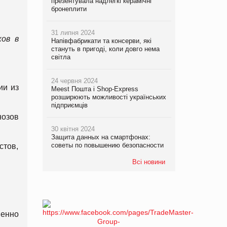
презентувала надлегкі керамічні
бронеплити
31 липня 2024
ков в
Напівфабрикати та консерви, які
стануть в пригоді, коли довго нема
світла
24 червня 2024
ии из
Meest Пошта і Shop-Express
розширюють можливості українських
підприємців
нозов
30 квітня 2024
Защита данных на смартфонах:
советы по повышению безопасности
стов,
Всі новини
менно