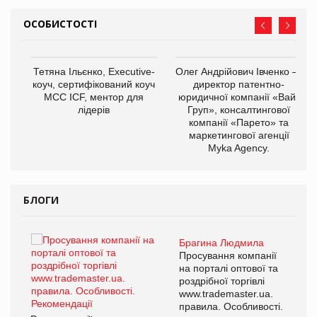
ОСОБИСТОСТІ
,
Тетяна Ільєнко, Executive-
Олег Андрійович Івченко —
ОВ
коуч, сертифікований коуч
директор патентно-
МСС ICF, ментор для
юридичної компанії «Вайз
лідерів
Груп», консалтингової
компанії «Парето» та
маркетингової агенції
Myka Agency.
БЛОГИ
Брагина Людмила
ї
Просування компанії
а
на порталі оптової та
роздрібної торгівлі
www.trademaster.ua.
і.
правила. Особливості.