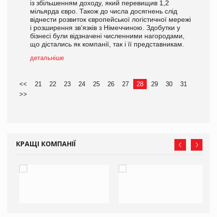
із збільшенням доходу, який перевищив 1,2
мільярда євро. Також до числа досягнень слід
віднести розвиток європейської логістичної мережі
і розширення зв’язків з Німеччиною. Здобутки у
бізнесі були відзначені численними нагородами,
що дістались як компанії, так і її представникам.
детальніше
<<
21
22
23
24
25
26
27
28
29
30
31
>>
КРАЩІ КОМПАНІЇ