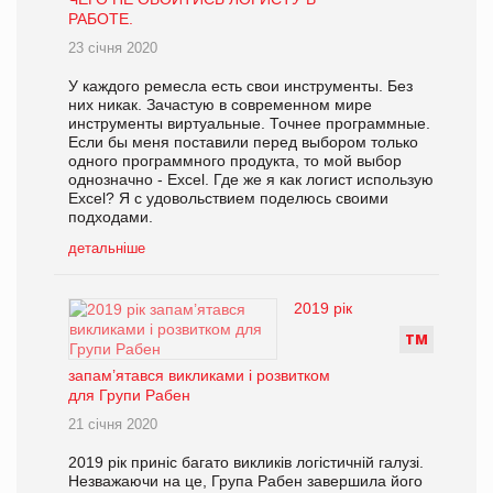
РАБОТЕ.
23 січня 2020
У каждого ремесла есть свои инструменты. Без
них никак. Зачастую в современном мире
инструменты виртуальные. Точнее программные.
Если бы меня поставили перед выбором только
одного программного продукта, то мой выбор
однозначно - Excel. Где же я как логист использую
Excel? Я с удовольствием поделюсь своими
подходами.
детальніше
2019 рік
Т
М
запам’ятався викликами і розвитком
для Групи Рабен
21 січня 2020
2019 рік приніс багато викликів логістичній галузі.
Незважаючи на це, Група Рабен завершила його