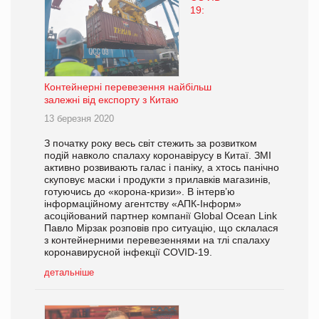
19:
Контейнерні перевезення найбільш
залежні від експорту з Китаю
13 березня 2020
З початку року весь світ стежить за розвитком
подій навколо спалаху коронавірусу в Китаї. ЗМІ
активно розвивають галас і паніку, а хтось панічно
скуповує маски і продукти з прилавків магазинів,
готуючись до «корона-кризи». В інтерв’ю
інформаційному агентству «АПК-Інформ»
асоційований партнер компанії Global Ocean Link
Павло Мірзак розповів про ситуацію, що склалася
з контейнерними перевезеннями на тлі спалаху
коронавирусной інфекції COVID-19.
детальніше