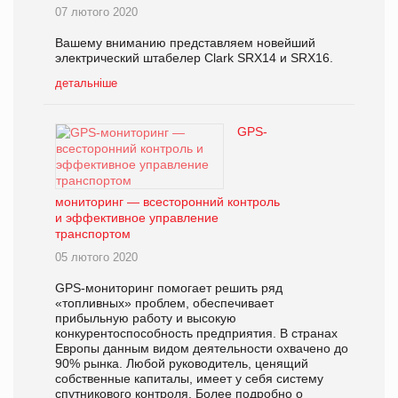
07 лютого 2020
Вашему вниманию представляем новейший
электрический штабелер Clark SRX14 и SRX16.
детальніше
GPS-
мониторинг — всесторонний контроль
и эффективное управление
транспортом
05 лютого 2020
GPS-мониторинг помогает решить ряд
«топливных» проблем, обеспечивает
прибыльную работу и высокую
конкурентоспособность предприятия. В странах
Европы данным видом деятельности охвачено до
90% рынка. Любой руководитель, ценящий
собственные капиталы, имеет у себя систему
спутникового контроля. Более подробно о