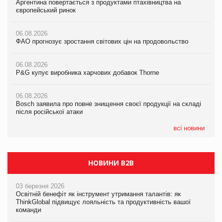
Аргентина повертається з продуктами птахівництва на
Мережа супермаркетів VARUS купує мережу магазинів
Аргентина повертається з продуктами птахівництва на
європейський ринок
формату convenience store КОЛО: об’єднана компанія
європейський ринок
налічуватиме 374 магазини
06.08.2026
06.08.2026
ФАО прогнозує зростання світових цін на продовольство
05.08.2026
ФАО прогнозує зростання світових цін на продовольство
Російська атака 5 серпня стала одним із наймасштабніших
ударів по українському бізнесу за час повномасштабної війни
06.08.2026
06.08.2026
P&G купує виробника харчових добавок Thorne
P&G купує виробника харчових добавок Thorne
05.08.2026
Смачне поповнення дитячого меню: у VARUS з’явилися
06.08.2026
06.08.2026
новинки від ТМ ТОКЕРИ
Bosch заявила про повне знищення своєї продукції на складі
Bosch заявила про повне знищення своєї продукції на складі
після російської атаки
після російської атаки
05.08.2026
Сергій Лісунов про заморожені хлібобулочні вироби на
всі новини
PrivateLabel&FMCG Master 2026
НОВИНИ B2B
03 березня 2026
Освітній бенефіт як інструмент утримання талантів: як
ThinkGlobal підвищує лояльність та продуктивність вашої
команди