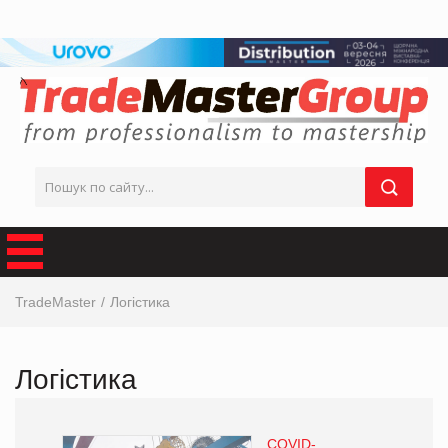
TradeMaster
Логістика
Логістика
COVID-