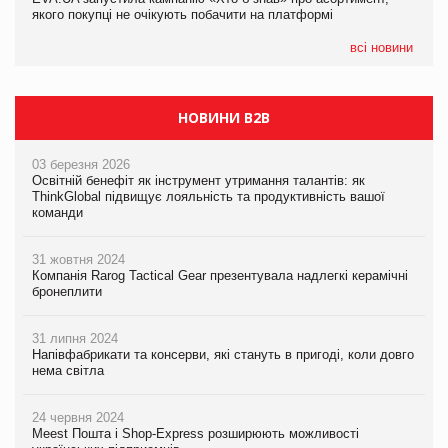
якого покупці не очікують побачити на платформі
Мережа супермаркетів VARUS купує мережу магазинів
формату convenience store КОЛО: об’єднана компанія
налічуватиме 374 магазини
всі новини
НОВИНИ B2B
03 березня 2026
Освітній бенефіт як інструмент утримання талантів: як
ThinkGlobal підвищує лояльність та продуктивність вашої
команди
31 жовтня 2024
Компанія Rarog Tactical Gear презентувала надлегкі керамічні
бронеплити
31 липня 2024
Напівфабрикати та консерви, які стануть в пригоді, коли довго
нема світла
24 червня 2024
Meest Пошта і Shop-Express розширюють можливості