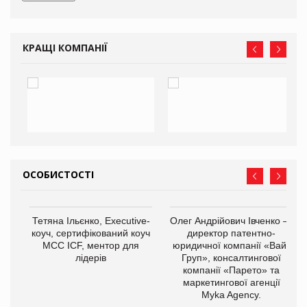
КРАЩІ КОМПАНІЇ
ОСОБИСТОСТІ
,
Тетяна Ільєнко, Executive-
Олег Андрійович Івченко —
ОВ
коуч, сертифікований коуч
директор патентно-
МСС ICF, ментор для
юридичної компанії «Вайз
лідерів
Груп», консалтингової
компанії «Парето» та
маркетингової агенції
Myka Agency.