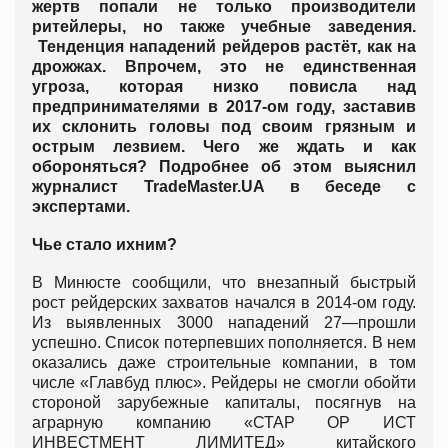
жертв попали не только производители
ритейлеры, но также учебные заведения.
Тенденция нападений рейдеров растёт, как на
дрожжах. Впрочем, это не единственная
угроза, которая низко повисла над
предпринимателями в 2017-ом году, заставив
их склонить головы под своим грязным и
острым лезвием. Чего же ждать и как
обороняться? Подробнее об этом выяснил
журналист TradeMaster.UA в беседе с
экспертами.
Чье стало ихним?
В Минюсте сообщили, что внезапный быстрый
рост рейдерских захватов начался в 2014-ом году.
Из выявленных 3000 нападений 27—прошли
успешно. Список потерпевших пополняется. В нем
оказались даже строительные компании, в том
числе «Главбуд плюс». Рейдеры не смогли обойти
стороной зарубежные капиталы, посягнув на
аграрную компанию «СТАР ОР ИСТ
ИНВЕСТМЕНТ ЛИМИТЕД» китайского