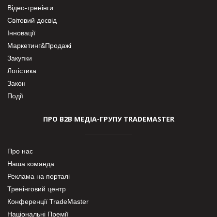
Відео-тренінги
Світовий досвід
Інновації
Маркетинг&Продажі
Закупки
Логістика
Закон
Події
ПРО В2В МЕДІА-ГРУПУ TRADEMASTER
Про нас
Наша команда
Реклама на порталі
Тренінговий центр
Конференції TradeMaster
Національні Премії