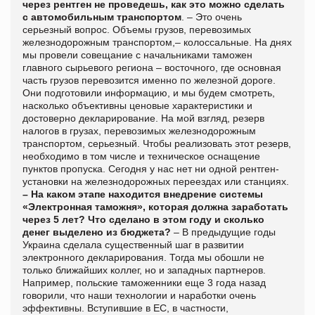
через рентген не проведешь, как это можно сделать
с автомобильным транспортом
. – Это очень
серьезный вопрос. Объемы грузов, перевозимых
железнодорожным транспортом,– колоссальные. На днях
мы провели совещание с начальниками таможен
главного сырьевого региона – восточного, где основная
часть грузов перевозится именно по железной дороге.
Они подготовили информацию, и мы будем смотреть,
насколько объективны ценовые характеристики и
достоверно декларирование. На мой взгляд, резерв
налогов в грузах, перевозимых железнодорожным
транспортом, серьезный. Чтобы реализовать этот резерв,
необходимо в том числе и техническое оснащение
пунктов пропуска. Сегодня у нас нет ни одной рентген-
установки на железнодорожных переездах или станциях.
– На каком этапе находится внедрение системы
«Электронная таможня», которая должна заработать
через 5 лет? Что сделано в этом году и сколько
денег выделено из бюджета?
– В предыдущие годы
Украина сделала существенный шаг в развитии
электронного декларирования. Тогда мы обошли не
только ближайших коллег, но и западных партнеров.
Например, польские таможенники еще 3 года назад
говорили, что наши технологии и наработки очень
эффективны. Вступившие в ЕС, в частности,