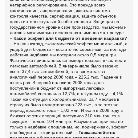
нетарифное регулирование. Это прежде всего
квотирование, лицензирование, жесткая система
контроля качества, сертификация, защита объектов
права интеллектуальной собственности. Защищая на
государственном уровне свое производство, мы можем и
должны максимально использовать именно этот ресурс.
– Какой эффект для бюджета от введения надбавки?
– На наш взгляд, экономический эффект минимальный, а
ущерб для бюджета – достаточно серьезный. За полгода
действия надбавки мы потеряли около 0,5 млрд грн.
Фактически приостановился импорт товаров, в частности
легковых автомобилей. В январе-июле было ввезено
всего 37,4 тыс. автомобилей, в то время как за
аналогичный период 2008 года – 225,2 тыс. Падение в
шесть раз. В первой половине 2008 года доля
поступлений в бюджет от импортных легковых
автомобилей составляла 12,7%, в текущем году – 4,1%.
Такая же ситуация с холодильниками. За 7 месяцев в
страну их было импортировано 223 тыс., а за этот же
период прошлого года – 1,02 млн. И если в 2008 году в
бюджет от этих операций поступило 310 млн грн, то в
текущем – только 104 млн грн. Разумеется, причина не
только в надбавке к пошлинам, но, подчеркиваю, эффект
для бюджета – отрицательный.
– Госказначейство
прекратило обнародование оперативных данных