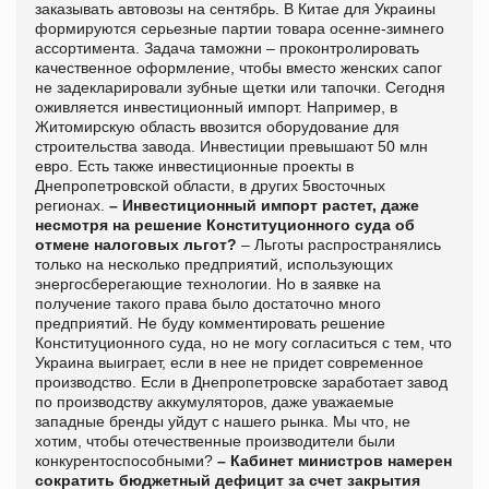
заказывать автовозы на сентябрь. В Китае для Украины
формируются серьезные партии товара осенне-зимнего
ассортимента. Задача таможни – проконтролировать
качественное оформление, чтобы вместо женских сапог
не задекларировали зубные щетки или тапочки. Сегодня
оживляется инвестиционный импорт. Например, в
Житомирскую область ввозится оборудование для
строительства завода. Инвестиции превышают 50 млн
евро. Есть также инвестиционные проекты в
Днепропетровской области, в других 5восточных
регионах.
– Инвестиционный импорт растет, даже
несмотря на решение Конституционного суда об
отмене налоговых льгот?
– Льготы распространялись
только на несколько предприятий, использующих
энергосберегающие технологии. Но в заявке на
получение такого права было достаточно много
предприятий. Не буду комментировать решение
Конституционного суда, но не могу согласиться с тем, что
Украина выиграет, если в нее не придет современное
производство. Если в Днепропетровске заработает завод
по производству аккумуляторов, даже уважаемые
западные бренды уйдут с нашего рынка. Мы что, не
хотим, чтобы отечественные производители были
конкурентоспособными?
– Кабинет министров намерен
сократить бюджетный дефицит за счет закрытия