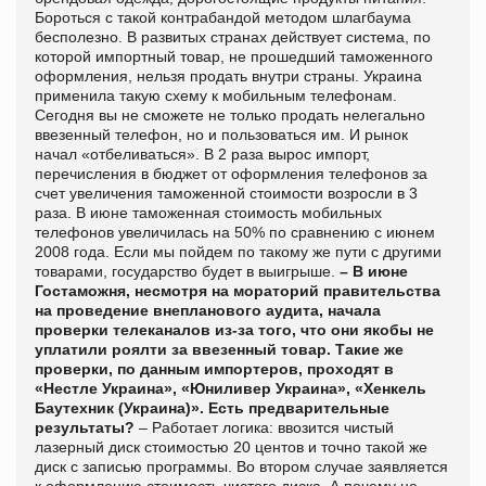
Бороться с такой контрабандой методом шлагбаума
бесполезно. В развитых странах действует система, по
которой импортный товар, не прошедший таможенного
оформления, нельзя продать внутри страны. Украина
применила такую схему к мобильным телефонам.
Сегодня вы не сможете не только продать нелегально
ввезенный телефон, но и пользоваться им. И рынок
начал «отбеливаться». В 2 раза вырос импорт,
перечисления в бюджет от оформления телефонов за
счет увеличения таможенной стоимости возросли в 3
раза. В июне таможенная стоимость мобильных
телефонов увеличилась на 50% по сравнению с июнем
2008 года. Если мы пойдем по такому же пути с другими
товарами, государство будет в выигрыше.
– В июне
Гостаможня, несмотря на мораторий правительства
на проведение внепланового аудита, начала
проверки телеканалов из-за того, что они якобы не
уплатили роялти за ввезенный товар. Такие же
проверки, по данным импортеров, проходят в
«Нестле Украина», «Юниливер Украина», «Хенкель
Баутехник (Украина)». Есть предварительные
результаты?
– Работает логика: ввозится чистый
лазерный диск стоимостью 20 центов и точно такой же
диск с записью программы. Во втором случае заявляется
к оформлению стоимость чистого диска. А почему не