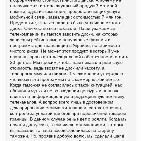
оплачивается интеллектуальный продукт? На моей
памяти, одна из компаний, предоставляющих услуги
мобильной связи, завезла диск стоимостью 7 млн грн.
Представьте, сколько налогов было уплачено с этого
диска. Они честно все показали. Наши уважаемые
телекомпании пытаются завозить диски, на которых
записаны рейтинговые и популярные фильмы и
программы для трансляции в Украине, по стоимости
чистого диска. Не может этот продукт, в который уже
вложены права интеллектуальной собственности, стоить
20 центов. Мы просим, чтобы нам показали реальную
стоимость, ведь ввозят не диск или кассету, а
телепрограмму или фильм. Телекомпании утверждают,
что ввозят эти программы не с коммерческой целью.
Когда таможня не согласилась с такой ситуацией, нас
обвинили чуть ли не во введении цензуры и попытке
влиять на информационную и редакционную политику
телеканалов. А вопрос всего лишь в достоверном
декларировании стоимости товара и, соответственно,
контроле за уплатой налогов при пересечении товаром
границы. В данном случае речь идет о роялти. Когда мы
начали дискуссию, в том числе с компаниями, которые
вы назвали, то чаша весов склонилась на сторону
таможни. Но, проявив добрую волю, мы сделали шаг в