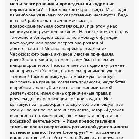
меры реагирования и проведены ли кадровые
перестановки?
– Таможню критикуют всегда. Мы – один
из наиболее уязвимых государственных институтов. Ведь
в нашей работе есть и экономическая, и
правоохранительная составляющая, при этом у нас
минимум инструментов влияния. Назовите мне хоть одну
таможню в Западной Европе, не имеющую функций
пост-аудита или права оперативно-розыскной
деятельности. В Москве, например, в закрытии
Черкизовского рынка активное участие принимала
российская таможня, которая даже была одним из
инициаторов этого. Назовите мне хоть одно внутреннее
мероприятие в Украине, в котором принимала участие
таможня! Таможня вынуждена максимум процедур
выполнять на границе, создавать трудности, неудобства
и проблемы для субъектов внешнеэкономической
деятельности, имея очень ограниченные права и
ресурсы для их реализации при пост-аудите. Нас
критикуют за правоохранительную составляющую, при
этом у нас нет основного инструмента, который должен
использовать таможенник,– возможности оперативно-
розыскной деятельности.
– Идея предоставления
таможне права оперативно-розыскной деятельности
возникла давно. Кто ее блокирует?
– Таможенные
органы должны быть более настойчивыми в получении