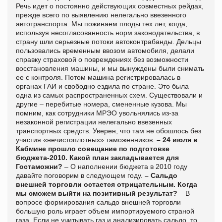
Речь идет о постоянно действующих совместных рейдах,
прежде всего по выявлению нелегально ввезенного
автотранспорта. Мы пожинаем плоды тех лет, когда,
используя несогласованность норм законодательства, в
страну шли серьезные потоки автоконтрабанды. Дельцы
пользовались временным ввозом автомобиля, делали
справку страховой о повреждениях без возможности
восстановления машины, и мы вынуждены были снимать
ее с контроля. Потом машина регистрировалась в
органах ГАИ и свободно ездила по стране. Это была
одна из самых распространенных схем. Существовали и
другие – перебитые номера, смененные кузова. Мы
помним, как сотрудники МРЭО увольнялись из-за
незаконной регистрации нелегально ввезенных
транспортных средств. Уверен, что там не обошлось без
участия «нечистоплотных» таможенников.
– 24 июля в
Кабмине прошло совещание по подготовке
бюджета-2010. Какой план закладывается для
Гостаможни?
– О наполнении бюджета в 2010 году
давайте поговорим в следующем году.
– Сальдо
внешней торговли остается отрицательным. Когда
мы сможем выйти на позитивный результат?
– В
вопросе формирования сальдо внешней торговли
большую роль играет объем импортируемого страной
газа. Если не учитывать газ и анализировать сальдо, то