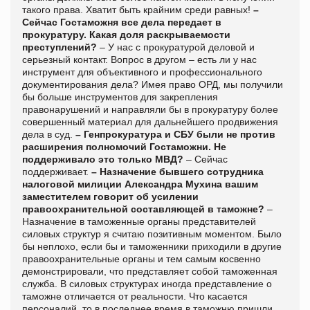
такого права. Хватит быть крайним среди равных!
–
Сейчас Гостаможня все дела передает в
прокуратуру. Какая доля раскрываемости
преступлений?
– У нас с прокуратурой деловой и
серьезный контакт. Вопрос в другом – есть ли у нас
инструмент для объективного и профессионального
документирования дела? Имея право ОРД, мы получили
бы больше инструментов для закрепления
правонарушений и направляли бы в прокуратуру более
совершенный материал для дальнейшего продвижения
дела в суд.
– Генпрокуратура и СБУ были не против
расширения полномочий Гостаможни. Не
поддерживало это только МВД?
– Сейчас
поддерживает.
– Назначение бывшего сотрудника
налоговой милиции Александра Мухина вашим
заместителем говорит об усилении
правоохранительной составляющей в таможне?
–
Назначение в таможенные органы представителей
силовых структур я считаю позитивным моментом. Было
бы неплохо, если бы и таможенники приходили в другие
правоохранительные органы и тем самым косвенно
демонстрировали, что представляет собой таможенная
служба. В силовых структурах иногда представление о
таможне отличается от реальности. Что касается
персоналий, то в последнее время в таможню пришли