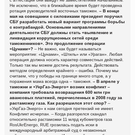
Не исключено, что в ближайшее время будет проведена
ротация руководителей восточных таможен.
– В конце
мая на совещании с силовиками президент поручил
СБУ разработать новый вариант программы борьбы
с контрабандой. Основными направлениями
деятельности СБУ должны стать «выявление и
ликвидация коррупционных сетей среди
таможенников». Это продолжение операции
«Цунами»?
– Не важно, как будет называться
мероприятие: «Цунами», «Штиль» или «Ураган». Любая
операция должна носить характер совместных действий.
Только так мы можем достичь результата. Действовать
методом определения крайнего – ошибка. Почему мы
считаем, что у победы на границе много отцов, а у
поражения мама всегда одна – таможня.
– В апреле у
таможни и «УкрГаз-Энерго» возник конфликт –
компания требовала возвращения 600 млн грн
авансовых платежей, перечисленных в 2008 году за
растаможку газа. Как разрешился этот спор?
–
«УкрГаз-Энерго» к нам сегодня претензий не имеет.
Конфликт исчерпан. – Когда разгорелся скандал
относительно растаможки 11 млрд кубометров газа
RosUkrEnergo, RUE грозилась подать иски в
международный арбитражный суд о незаконных