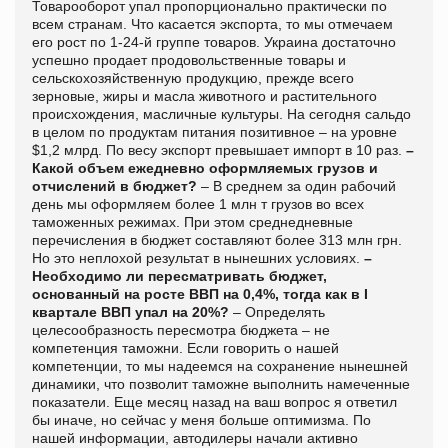
Товарооборот упал пропорционально практически по
всем странам. Что касается экспорта, то мы отмечаем
его рост по 1-24-й группе товаров. Украина достаточно
успешно продает продовольственные товары и
сельскохозяйственную продукцию, прежде всего
зерновые, жиры и масла животного и растительного
происхождения, масличные культуры. На сегодня сальдо
в целом по продуктам питания позитивное – на уровне
$1,2 млрд. По весу экспорт превышает импорт в 10 раз.
–
Какой объем ежедневно оформляемых грузов и
отчислений в бюджет?
– В среднем за один рабочий
день мы оформляем более 1 млн т грузов во всех
таможенных режимах. При этом среднедневные
перечисления в бюджет составляют более 313 млн грн.
Но это неплохой результат в нынешних условиях.
–
Необходимо ли пересматривать бюджет,
основанный на росте ВВП на 0,4%, тогда как в I
квартале ВВП упал на 20%?
– Определять
целесообразность пересмотра бюджета – не
компетенция таможни. Если говорить о нашей
компетенции, то мы надеемся на сохранение нынешней
динамики, что позволит таможне выполнить намеченные
показатели. Еще месяц назад на ваш вопрос я ответил
бы иначе, но сейчас у меня больше оптимизма. По
нашей информации, автодилеры начали активно