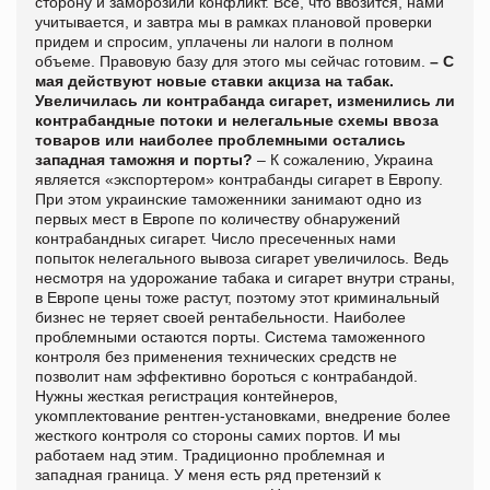
сторону и заморозили конфликт. Все, что ввозится, нами
учитывается, и завтра мы в рамках плановой проверки
придем и спросим, уплачены ли налоги в полном
объеме. Правовую базу для этого мы сейчас готовим.
– С
мая действуют новые ставки акциза на табак.
Увеличилась ли контрабанда сигарет, изменились ли
контрабандные потоки и нелегальные схемы ввоза
товаров или наиболее проблемными остались
западная таможня и порты?
– К сожалению, Украина
является «экспортером» контрабанды сигарет в Европу.
При этом украинские таможенники занимают одно из
первых мест в Европе по количеству обнаружений
контрабандных сигарет. Число пресеченных нами
попыток нелегального вывоза сигарет увеличилось. Ведь
несмотря на удорожание табака и сигарет внутри страны,
в Европе цены тоже растут, поэтому этот криминальный
бизнес не теряет своей рентабельности. Наиболее
проблемными остаются порты. Система таможенного
контроля без применения технических средств не
позволит нам эффективно бороться с контрабандой.
Нужны жесткая регистрация контейнеров,
укомплектование рентген-установками, внедрение более
жесткого контроля со стороны самих портов. И мы
работаем над этим. Традиционно проблемная и
западная граница. У меня есть ряд претензий к