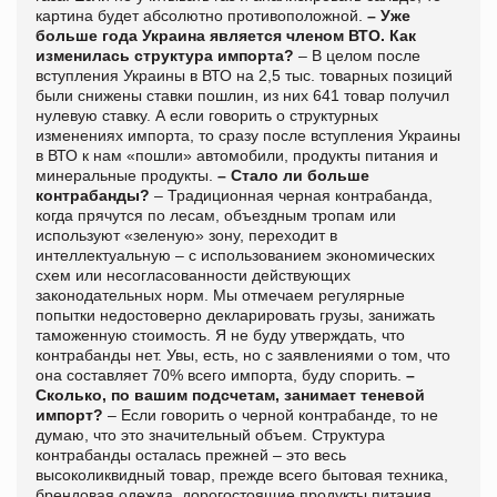
картина будет абсолютно противоположной.
– Уже
больше года Украина является членом ВТО. Как
изменилась структура импорта?
– В целом после
вступления Украины в ВТО на 2,5 тыс. товарных позиций
были снижены ставки пошлин, из них 641 товар получил
нулевую ставку. А если говорить о структурных
изменениях импорта, то сразу после вступления Украины
в ВТО к нам «пошли» автомобили, продукты питания и
минеральные продукты.
– Стало ли больше
контрабанды?
– Традиционная черная контрабанда,
когда прячутся по лесам, объездным тропам или
используют «зеленую» зону, переходит в
интеллектуальную – с использованием экономических
схем или несогласованности действующих
законодательных норм. Мы отмечаем регулярные
попытки недостоверно декларировать грузы, занижать
таможенную стоимость. Я не буду утверждать, что
контрабанды нет. Увы, есть, но с заявлениями о том, что
она составляет 70% всего импорта, буду спорить.
–
Сколько, по вашим подсчетам, занимает теневой
импорт?
– Если говорить о черной контрабанде, то не
думаю, что это значительный объем. Структура
контрабанды осталась прежней – это весь
высоколиквидный товар, прежде всего бытовая техника,
брендовая одежда, дорогостоящие продукты питания.