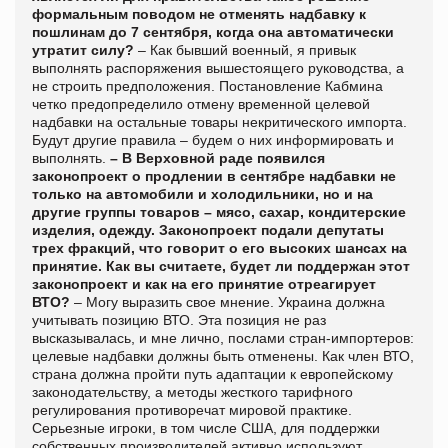
формальным поводом не отменять надбавку к
пошлинам до 7 сентября, когда она автоматически
утратит силу?
– Как бывший военный, я привык
выполнять распоряжения вышестоящего руководства, а
не строить предположения. Постановление Кабмина
четко предопределило отмену временной целевой
надбавки на остальные товары некритического импорта.
Будут другие правила – будем о них информировать и
выполнять.
– В Верховной раде появился
законопроект о продлении в сентябре надбавки не
только на автомобили и холодильники, но и на
другие группы товаров – мясо, сахар, кондитерские
изделия, одежду. Законопроект подали депутаты
трех фракций, что говорит о его высоких шансах на
принятие. Как вы считаете, будет ли поддержан этот
законопроект и как на его принятие отреагирует
ВТО?
– Могу выразить свое мнение. Украина должна
учитывать позицию ВТО. Эта позиция не раз
высказывалась, и мне лично, послами стран-импортеров:
целевые надбавки должны быть отменены. Как член ВТО,
страна должна пройти путь адаптации к европейскому
законодательству, а методы жесткого тарифного
регулирования противоречат мировой практике.
Серьезные игроки, в том числе США, для поддержки
собственных производителей активно используют