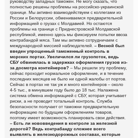
руководству западных таможен. Не могу сказать, что
полностью решены проблемы на российско-украинской
границе. Мы активно взаимодействуем с коллегами из
России и Белоруссии, обмениваемся предварительной
информацией о грузах с Молдавией. Но остаются
проблемы на границе с Приднестровской Молдавской
республикой, именно здесь мы фиксируем попытки ввоза
контрабандой мяса. Там мы активно сотрудничаем с
международной миссией наблюдателей.
– Весной был
введен упрощенный таможенный контроль в
морских портах. Увеличился ли грузопоток, ведь
СБУ обвинялась в задержках оформления грузов из-
за досмотра контейнеров?
– Мы решили эту проблему,
сейчас проходит нормальное оформление, и в течение
последних месяцев не было ни одной жалобы от портов.
Сейчас в портах не так уж и много контейнеров – около
4-5 тыс., в минувшем году было до 18 тыс. Налажена
система обмена информацией с СБУ, которая учитывает
риски, а не проводит тотальный контроль. Служба
безопасности получает от таможни предварительную
информацию по будущим оформлениям товаров,
поэтому имеет возможность планировать свои действия.
– Есть ли нововведения в контроле за железной
дорогой? Ведь контрабанду сложнее всего
выявлять в железнодорожных составах, которые