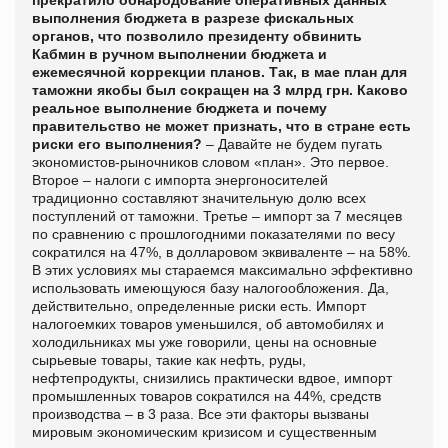
выполнения бюджета в разрезе фискальных
органов, что позволило президенту обвинить
Кабмин в ручном выполнении бюджета и
ежемесячной коррекции планов. Так, в мае план для
таможни якобы был сокращен на 3 млрд грн. Каково
реальное выполнение бюджета и почему
правительство не может признать, что в стране есть
риски его выполнения?
– Давайте не будем пугать
экономистов-рыночников словом «план». Это первое.
Второе – налоги с импорта энергоносителей
традиционно составляют значительную долю всех
поступлений от таможни. Третье – импорт за 7 месяцев
по сравнению с прошлогодними показателями по весу
сократился на 47%, в долларовом эквиваленте – на 58%.
В этих условиях мы стараемся максимально эффективно
использовать имеющуюся базу налогообложения. Да,
действительно, определенные риски есть. Импорт
налогоемких товаров уменьшился, об автомобилях и
холодильниках мы уже говорили, цены на основные
сырьевые товары, такие как нефть, руды,
нефтепродукты, снизились практически вдвое, импорт
промышленных товаров сократился на 44%, средств
производства – в 3 раза. Все эти факторы вызваны
мировым экономическим кризисом и существенным