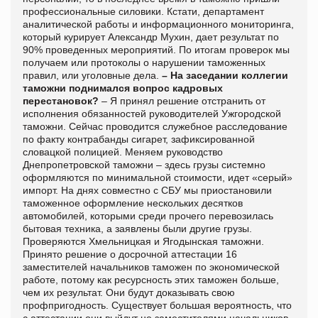
профессиональные силовики. Кстати, департамент
аналитической работы и информационного мониторинга,
который курирует Александр Мухин, дает результат по
90% проведенных мероприятий. По итогам проверок мы
получаем или протоколы о нарушении таможенных
правил, или уголовные дела.
– На заседании коллегии
таможни поднимался вопрос кадровых
перестановок?
– Я принял решение отстранить от
исполнения обязанностей руководителей Ужгородской
таможни. Сейчас проводится служебное расследование
по факту контрабанды сигарет, зафиксированной
словацкой полицией. Меняем руководство
Днепропетровской таможни – здесь грузы системно
оформляются по минимальной стоимости, идет «серый»
импорт. На днях совместно с СБУ мы приостановили
таможенное оформление нескольких десятков
автомобилей, которыми среди прочего перевозилась
бытовая техника, а заявлены были другие грузы.
Проверяются Хмельницкая и Ягодынская таможни.
Принято решение о досрочной аттестации 16
заместителей начальников таможен по экономической
работе, потому как ресурсность этих таможен больше,
чем их результат. Они будут доказывать свою
профпригодность. Существует большая вероятность, что
с аттестации они выйдут не заместителями начальников.