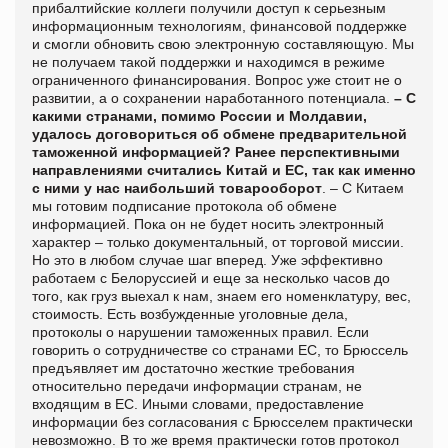
прибалтийские коллеги получили доступ к серьезным
информационным технологиям, финансовой поддержке
и смогли обновить свою электронную составляющую. Мы
не получаем такой поддержки и находимся в режиме
ограниченного финансирования. Вопрос уже стоит не о
развитии, а о сохранении наработанного потенциала.
– С
какими странами, помимо России и Молдавии,
удалось договориться об обмене предварительной
таможенной информацией? Ранее перспективными
направлениями считались Китай и ЕС, так как именно
с ними у нас наибольший товарооборот
. – С Китаем
мы готовим подписание протокола об обмене
информацией. Пока он не будет носить электронный
характер – только документальный, от торговой миссии.
Но это в любом случае шаг вперед. Уже эффективно
работаем с Белоруссией и еще за несколько часов до
того, как груз выехал к нам, знаем его номенклатуру, вес,
стоимость. Есть возбужденные уголовные дела,
протоколы о нарушении таможенных правил. Если
говорить о сотрудничестве со странами ЕС, то Брюссель
предъявляет им достаточно жесткие требования
относительно передачи информации странам, не
входящим в ЕС. Иными словами, предоставление
информации без согласования с Брюсселем практически
невозможно. В то же время практически готов протокол