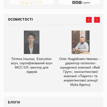
ОСОБИСТОСТІ
,
Тетяна Ільєнко, Executive-
Олег Андрійович Івченко —
ОВ
коуч, сертифікований коуч
директор патентно-
МСС ICF, ментор для
юридичної компанії «Вайз
лідерів
Груп», консалтингової
компанії «Парето» та
маркетингової агенції
Myka Agency.
БЛОГИ