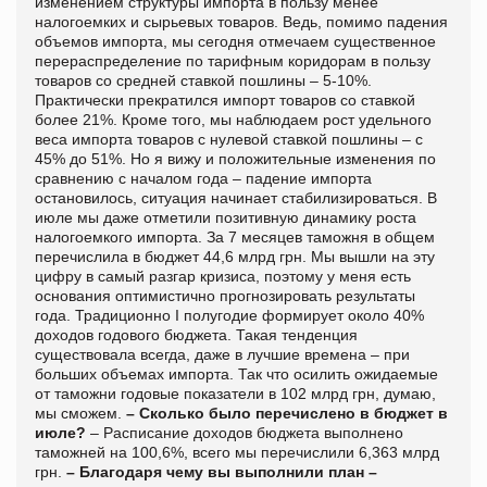
изменением структуры импорта в пользу менее
налогоемких и сырьевых товаров. Ведь, помимо падения
объемов импорта, мы сегодня отмечаем существенное
перераспределение по тарифным коридорам в пользу
товаров со средней ставкой пошлины – 5-10%.
Практически прекратился импорт товаров со ставкой
более 21%. Кроме того, мы наблюдаем рост удельного
веса импорта товаров с нулевой ставкой пошлины – с
45% до 51%. Но я вижу и положительные изменения по
сравнению с началом года – падение импорта
остановилось, ситуация начинает стабилизироваться. В
июле мы даже отметили позитивную динамику роста
налогоемкого импорта. За 7 месяцев таможня в общем
перечислила в бюджет 44,6 млрд грн. Мы вышли на эту
цифру в самый разгар кризиса, поэтому у меня есть
основания оптимистично прогнозировать результаты
года. Традиционно I полугодие формирует около 40%
доходов годового бюджета. Такая тенденция
существовала всегда, даже в лучшие времена – при
больших объемах импорта. Так что осилить ожидаемые
от таможни годовые показатели в 102 млрд грн, думаю,
мы сможем.
– Сколько было перечислено в бюджет в
июле?
– Расписание доходов бюджета выполнено
таможней на 100,6%, всего мы перечислили 6,363 млрд
грн.
– Благодаря чему вы выполнили план –