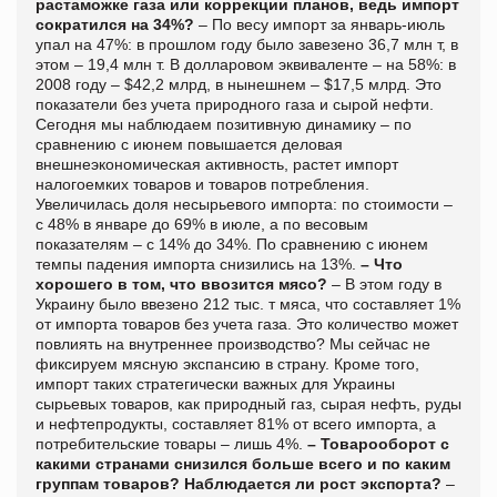
растаможке газа или коррекции планов, ведь импорт
сократился на 34%?
– По весу импорт за январь-июль
упал на 47%: в прошлом году было завезено 36,7 млн т, в
этом – 19,4 млн т. В долларовом эквиваленте – на 58%: в
2008 году – $42,2 млрд, в нынешнем – $17,5 млрд. Это
показатели без учета природного газа и сырой нефти.
Сегодня мы наблюдаем позитивную динамику – по
сравнению с июнем повышается деловая
внешнеэкономическая активность, растет импорт
налогоемких товаров и товаров потребления.
Увеличилась доля несырьевого импорта: по стоимости –
с 48% в январе до 69% в июле, а по весовым
показателям – с 14% до 34%. По сравнению с июнем
темпы падения импорта снизились на 13%.
– Что
хорошего в том, что ввозится мясо?
– В этом году в
Украину было ввезено 212 тыс. т мяса, что составляет 1%
от импорта товаров без учета газа. Это количество может
повлиять на внутреннее производство? Мы сейчас не
фиксируем мясную экспансию в страну. Кроме того,
импорт таких стратегически важных для Украины
сырьевых товаров, как природный газ, сырая нефть, руды
и нефтепродукты, составляет 81% от всего импорта, а
потребительские товары – лишь 4%.
– Товарооборот с
какими странами снизился больше всего и по каким
группам товаров? Наблюдается ли рост экспорта?
–