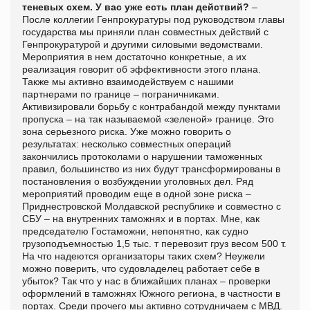
теневых схем. У вас уже есть план действий?
–
После коллегии Генпрокуратуры под руководством главы
государства мы приняли план совместных действий с
Генпрокуратурой и другими силовыми ведомствами.
Мероприятия в нем достаточно конкретные, а их
реализация говорит об эффективности этого плана.
Также мы активно взаимодействуем с нашими
партнерами по границе – пограничниками.
Активизировали борьбу с контрабандой между пунктами
пропуска – на так называемой «зеленой» границе. Это
зона серьезного риска. Уже можно говорить о
результатах: несколько совместных операций
закончились протоколами о нарушении таможенных
правил, большинство из них будут трансформированы в
постановления о возбуждении уголовных дел. Ряд
мероприятий проводим еще в одной зоне риска –
Приднестровской Молдавской республике и совместно с
СБУ – на внутренних таможнях и в портах. Мне, как
председателю Гостаможни, непонятно, как судно
грузоподъемностью 1,5 тыс. т перевозит груз весом 500 т.
На что надеются организаторы таких схем? Неужели
можно поверить, что судовладелец работает себе в
убыток? Так что у нас в ближайших планах – проверки
оформлений в таможнях Южного региона, в частности в
портах. Среди прочего мы активно сотрудничаем с МВД.