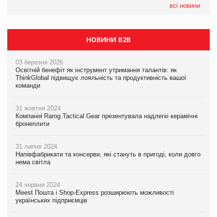
налічуватиме 374 магазини
всі новини
НОВИНИ B2B
03 березня 2026
Освітній бенефіт як інструмент утримання талантів: як
ThinkGlobal підвищує лояльність та продуктивність вашої
команди
31 жовтня 2024
Компанія Rarog Tactical Gear презентувала надлегкі керамічні
бронеплити
31 липня 2024
Напівфабрикати та консерви, які стануть в пригоді, коли довго
нема світла
24 червня 2024
Meest Пошта і Shop-Express розширюють можливості
українських підприємців