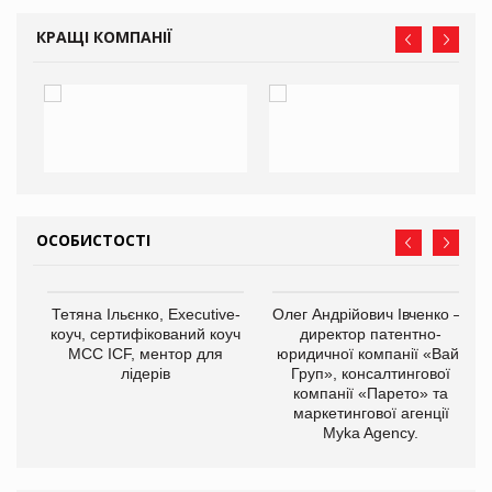
КРАЩІ КОМПАНІЇ
ОСОБИСТОСТІ
,
Тетяна Ільєнко, Executive-
Олег Андрійович Івченко —
ОВ
коуч, сертифікований коуч
директор патентно-
МСС ICF, ментор для
юридичної компанії «Вайз
лідерів
Груп», консалтингової
компанії «Парето» та
маркетингової агенції
Myka Agency.