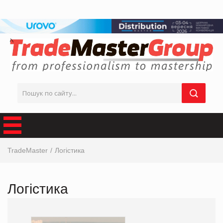
TradeMaster
Логістика
Логістика