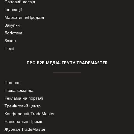
Світовий досвід
Інновації
Маркетинг&Продажі
Закупки
Логістика
Закон
Події
ПРО В2В МЕДІА-ГРУПУ TRADEMASTER
Про нас
Наша команда
Реклама на порталі
Тренінговий центр
Конференції TradeMaster
Національні Премії
Журнал TradeMaster