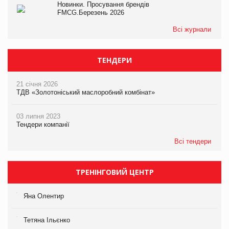
Новинки. Просування брендів
FMCG.Березень 2026
Всі журнали
ТЕНДЕРИ
21 січня 2026
ТДВ «Золотоніський маслоробний комбінат»
03 липня 2023
Тендери компанії
Всі тендери
ТРЕНІНГОВИЙ ЦЕНТР
Яна Олентир
Тетяна Ільєнко