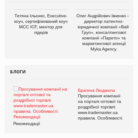
,
Тетяна Ільєнко, Executive-
Олег Андрійович Івченко —
ОВ
коуч, сертифікований коуч
директор патентно-
МСС ICF, ментор для
юридичної компанії «Вайз
лідерів
Груп», консалтингової
компанії «Парето» та
маркетингової агенції
Myka Agency.
БЛОГИ
Брагина Людмила
ї
Просування компанії
а
на порталі оптової та
роздрібної торгівлі
www.trademaster.ua.
і.
правила. Особливості.
Рекомендації
Ре