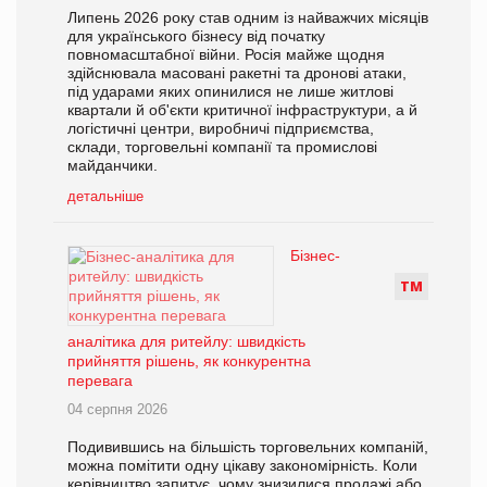
Липень 2026 року став одним із найважчих місяців
для українського бізнесу від початку
повномасштабної війни. Росія майже щодня
здійснювала масовані ракетні та дронові атаки,
під ударами яких опинилися не лише житлові
квартали й об'єкти критичної інфраструктури, а й
логістичні центри, виробничі підприємства,
склади, торговельні компанії та промислові
майданчики.
детальніше
Бізнес-
Т
М
аналітика для ритейлу: швидкість
прийняття рішень, як конкурентна
перевага
04 серпня 2026
Подивившись на більшість торговельних компаній,
можна помітити одну цікаву закономірність. Коли
керівництво запитує, чому знизилися продажі або