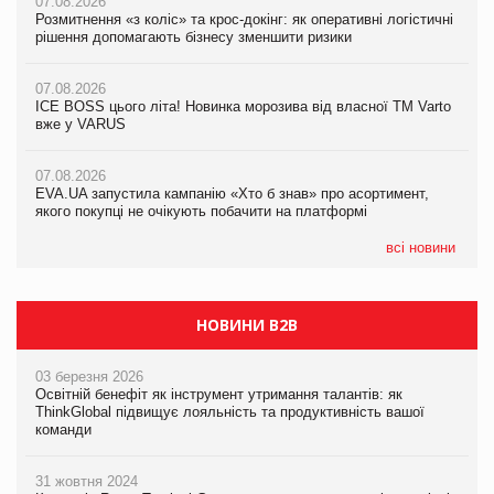
07.08.2026
07.08.2026
Розмитнення «з коліс» та крос-докінг: як оперативні логістичні
07.08.2026
Kraft Heinz скоротила збиток у першому півріччі
рішення допомагають бізнесу зменшити ризики
EVA.UA запустила кампанію «Хто б знав» про асортимент,
якого покупці не очікують побачити на платформі
07.08.2026
07.08.2026
Продажі Hugo Boss впали на 9%
ICE BOSS цього літа! Новинка морозива від власної ТМ Varto
06.08.2026
вже у VARUS
Смачна новинка для хвостатих: у VARUS з’явилися паучі
07.08.2026
Varto Paw expert від власної ТМ Varto!
Франція заборонила рекламні дзвінки без згоди клієнтів
07.08.2026
EVA.UA запустила кампанію «Хто б знав» про асортимент,
05.08.2026
якого покупці не очікують побачити на платформі
Мережа супермаркетів VARUS купує мережу магазинів
формату convenience store КОЛО: об’єднана компанія
налічуватиме 374 магазини
всі новини
НОВИНИ B2B
03 березня 2026
Освітній бенефіт як інструмент утримання талантів: як
ThinkGlobal підвищує лояльність та продуктивність вашої
команди
31 жовтня 2024