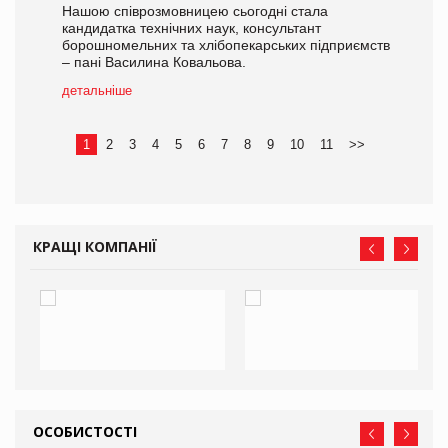
Нашою співрозмовницею сьогодні стала
кандидатка технічних наук, консультант
борошномельних та хлібопекарських підприємств
– пані Василина Ковальова.
детальніше
1
2
3
4
5
6
7
8
9
10
11
>>
КРАЩІ КОМПАНІЇ
ОСОБИСТОСТІ