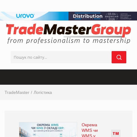
TradeMaster
Логістика
Окрема
WMS чи
Т
М
WMS у