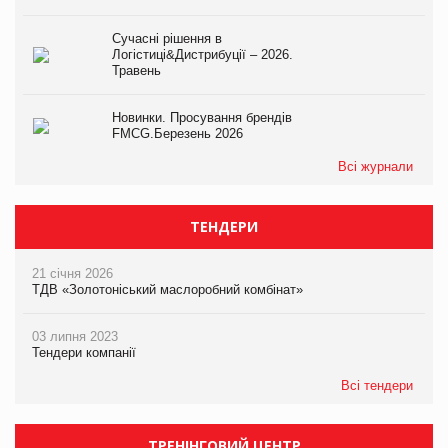
Сучасні рішення в
Логістиці&Дистрибуції – 2026.
Травень
Новинки. Просування брендів
FMCG.Березень 2026
Всі журнали
ТЕНДЕРИ
21 січня 2026
ТДВ «Золотоніський маслоробний комбінат»
03 липня 2023
Тендери компанії
Всі тендери
ТРЕНІНГОВИЙ ЦЕНТР