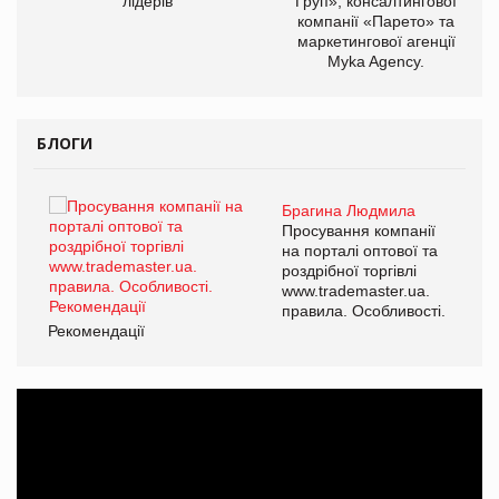
лідерів
Груп», консалтингової
компанії «Парето» та
маркетингової агенції
Myka Agency.
БЛОГИ
Брагина Людмила
ї
Просування компанії
а
на порталі оптової та
роздрібної торгівлі
www.trademaster.ua.
і.
правила. Особливості.
Рекомендації
Ре