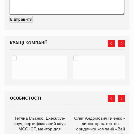
КРАЩІ КОМПАНІЇ
ОСОБИСТОСТІ
,
Тетяна Ільєнко, Executive-
Олег Андрійович Івченко —
ОВ
коуч, сертифікований коуч
директор патентно-
МСС ICF, ментор для
юридичної компанії «Вайз