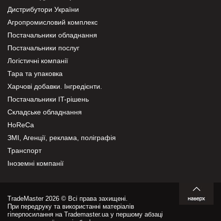
Дистрибутори України
Агропромисловий комплекс
Постачальники обладнання
Постачальники послуг
Логістичні компанії
Тара та упаковка
Харчові добавки. Інгредієнти.
Постачальники IT-рішень
Складське обладнання
HoReCa
ЗМІ, Агенції, реклама, поліграфія
Транспорт
Іноземні компанії
TradeMaster 2026 © Всі права захищені.
При передруку та використанні матеріалів
гіперпосилання на Trademaster.ua у першому абзаці