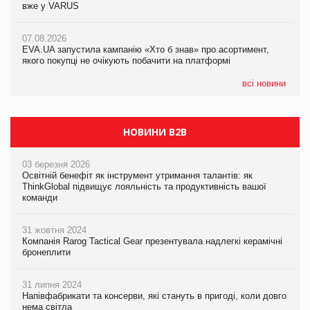
вже у VARUS
Смачна новинка для хвостатих: у VARUS з’явилися паучі
07.08.2026
Varto Paw expert від власної ТМ Varto!
Франція заборонила рекламні дзвінки без згоди клієнтів
07.08.2026
EVA.UA запустила кампанію «Хто б знав» про асортимент,
05.08.2026
якого покупці не очікують побачити на платформі
Мережа супермаркетів VARUS купує мережу магазинів
формату convenience store КОЛО: об’єднана компанія
налічуватиме 374 магазини
всі новини
НОВИНИ B2B
03 березня 2026
Освітній бенефіт як інструмент утримання талантів: як
ThinkGlobal підвищує лояльність та продуктивність вашої
команди
31 жовтня 2024
Компанія Rarog Tactical Gear презентувала надлегкі керамічні
бронеплити
31 липня 2024
Напівфабрикати та консерви, які стануть в пригоді, коли довго
нема світла