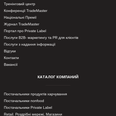
Тренінговий центр
Конференції TradeMaster
Національні Премії
Журнал TradeMaster
Портал про Private Label
Послуги В2В- маркетингу та PR для клієнтів
Послуги з надання інформації
Відгуки
Контакти
Вакансії
КАТАЛОГ КОМПАНИЙ
Постачальники продуктів харчування
Постачальники nonfood
Постачальники Private Label
Retail. Роздрібні мережі, Магазини