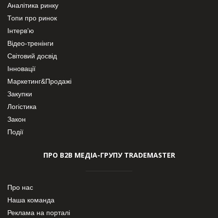
Аналітика ринку
Топи про ринок
Інтерв’ю
Відео-тренінги
Світовий досвід
Інновації
Маркетинг&Продажі
Закупки
Логістика
Закон
Події
ПРО В2В МЕДІА-ГРУПУ TRADEMASTER
Про нас
Наша команда
Реклама на порталі