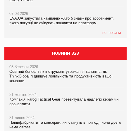
07.08.2026
Varto Paw expert від власної ТМ Varto!
Франція заборонила рекламні дзвінки без згоди клієнтів
07.08.2026
EVA.UA запустила кампанію «Хто б знав» про асортимент,
05.08.2026
якого покупці не очікують побачити на платформі
Мережа супермаркетів VARUS купує мережу магазинів
формату convenience store КОЛО: об’єднана компанія
налічуватиме 374 магазини
всі новини
НОВИНИ B2B
03 березня 2026
Освітній бенефіт як інструмент утримання талантів: як
ThinkGlobal підвищує лояльність та продуктивність вашої
команди
31 жовтня 2024
Компанія Rarog Tactical Gear презентувала надлегкі керамічні
бронеплити
31 липня 2024
Напівфабрикати та консерви, які стануть в пригоді, коли довго
нема світла