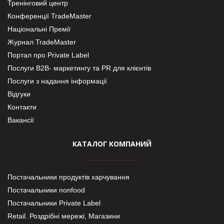
Тренінговий центр
Конференції TradeMaster
Національні Премії
Журнал TradeMaster
Портал про Private Label
Послуги В2В- маркетингу та PR для клієнтів
Послуги з надання інформації
Відгуки
Контакти
Вакансії
КАТАЛОГ КОМПАНИЙ
Постачальники продуктів харчування
Постачальники nonfood
Постачальники Private Label
Retail. Роздрібні мережі, Магазини