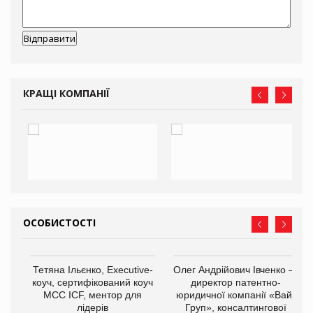
КРАЩІ КОМПАНІЇ
ОСОБИСТОСТІ
,
Тетяна Ільєнко, Executive-
Олег Андрійович Івченко —
ОВ
коуч, сертифікований коуч
директор патентно-
МСС ICF, ментор для
юридичної компанії «Вайз
лідерів
Груп», консалтингової