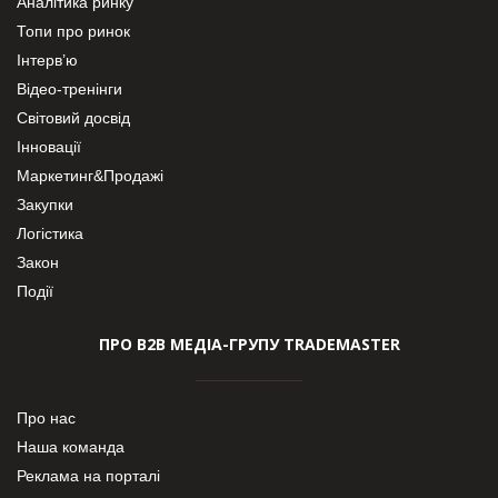
Аналітика ринку
Топи про ринок
Інтерв’ю
Відео-тренінги
Світовий досвід
Інновації
Маркетинг&Продажі
Закупки
Логістика
Закон
Події
ПРО В2В МЕДІА-ГРУПУ TRADEMASTER
Про нас
Наша команда
Реклама на порталі