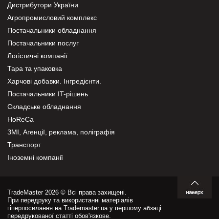
Дистрибутори України
Агропромисловий комплекс
Постачальники обладнання
Постачальники послуг
Логістичні компанії
Тара та упаковка
Харчові добавки. Інгредієнти.
Постачальники IT-рішень
Складське обладнання
HoReCa
ЗМІ, Агенції, реклама, поліграфія
Транспорт
Іноземні компанії
TradeMaster 2026 © Всі права захищені.
При передруку та використанні матеріалів
гіперпосилання на Trademaster.ua у першому абзаці
передрукованої статті обов'язкове.