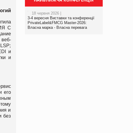
огий
18 червня 2026 |
3-4 вересня Виставки та конференції
ятила
PrivateLabel&FMCG Master-2026:
ЦИЯ С
Власна марка - Власна перевага
дание
 веб-
 LSP;
EDI и
тки и
ервис
и его
жным
этому
ния и
и без