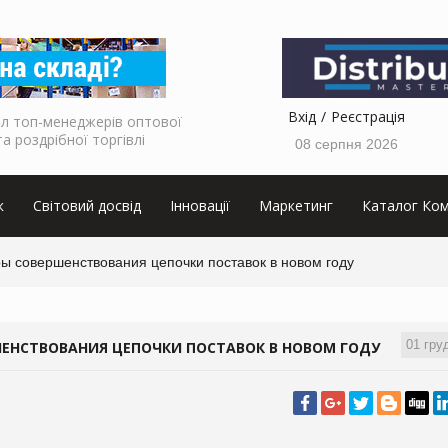
Вхід
Реєстрація
л топ-менеджерів оптової
та роздрібної торгівлі
08 серпня 2026
к
Світовий досвід
Інновації
Маркетинг
Каталог Ком
ры совершенствования цепочки поставок в новом году
01 гру
ШЕНСТВОВАНИЯ ЦЕПОЧКИ ПОСТАВОК В НОВОМ ГОДУ