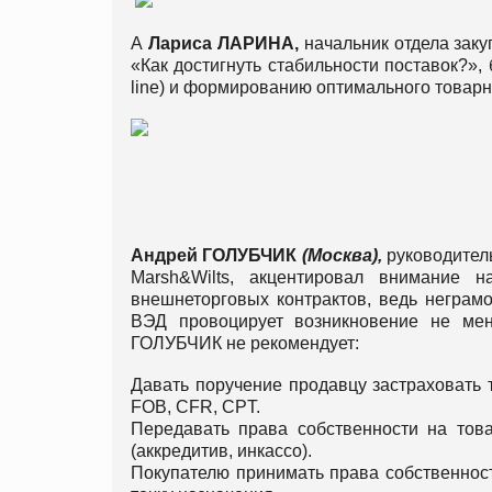
А
Лариса
ЛАРИНА
,
начальник отдела зак
«Как достигнуть стабильности поставок?»,
line) и формированию оптимального товарн
Андрей
ГОЛУБЧИК
(
Москва
),
руководител
Marsh&Wilts, акцентировал внимание 
внешнеторговых контрактов, ведь неграмо
ВЭД провоцирует возникновение не ме
ГОЛУБЧИК не рекомендует:
Давать поручение продавцу застраховать 
FOB, CFR, CPT.
Передавать права собственности на тов
(аккредитив, инкассо).
Покупателю принимать права собственност