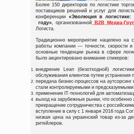
Более 150 директоров по логистике торго
поставщиков решений и услуг для логис
конференции
«
Эволюция
в
логистике
:
году
»
, организованной
В2В Медиа-Груп
Логиста.
Традиционно мероприятие нацелено на с
работы компании — точности, скорости и
основные тенденции рынка в сфере логис
было акцентировано внимание спикеров:
внедрение Lean (безотходной) логистик
обслуживания клиентов путем устранения 
передача бизнес-процессов на аутсорсинг 
стали контролируемыми и предсказуемыми
применение IТ-технологий для автоматизац
выход на зарубежные рынки, что особенно 
прекращение сотрудничества с российским
вступление в силу с 1 января 2016 года С
низкая цена на украинский товар из-за д
ритейлеров.