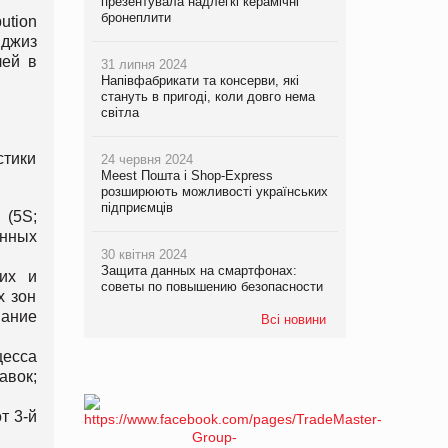
презентувала надлегкі керамічні
бронеплити
bution
иджиз
лей в
31 липня 2024
Напівфабрикати та консерви, які
стануть в пригоді, коли довго нема
світла
стики
24 червня 2024
Meest Пошта і Shop-Express
розширюють можливості українських
підприємців
 (5S;
янных
30 квітня 2024
Защита данных на смартфонах:
ких и
советы по повышению безопасности
х зон
вание
Всі новини
цесса
авок;
т 3-й