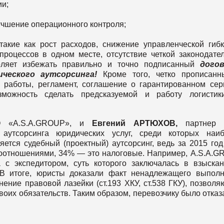
ии;
учшение операционного контроля;
акие как рост расходов, снижение управленческой гибк
процессов в одном месте, отсутствие четкой законодате
воляет избежать правильно и точно подписанный
дого
ического
аутсорсинга
!
Кроме того, четко прописан
работы, регламент, соглашение о гарантированном сер
можность сделать предсказуемой и работу логистик
 «A.S.A.GROUP», и
Евгений
АРТЮХОВ
,
партнер
 аутсорсинга юридических услуг, среди которых наиб
ется судебный (проектный) аутсорсинг, ведь за 2015 го
оотношениями, 34% — это налоговые. Например, А.S.A.
 с экспедитором, суть которого заключалась в взыска
. В итоге, юристы доказали факт ненадлежащего выпол
ение правовой лазейки (ст.193 ХКУ, ст.538 ГКУ), позвол
своих обязательств. Таким образом, перевозчику было отказ