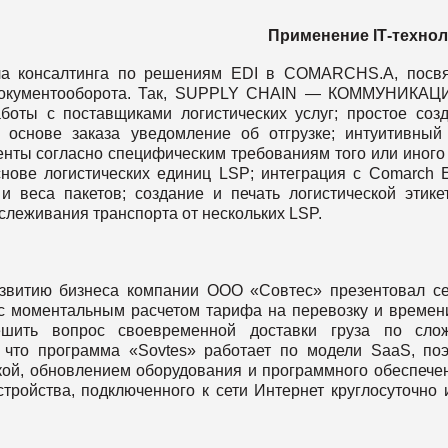
Применение
I
Т
-
технол
ла консалтинга по решениям EDI в COMARCHS.A, посв
о документооборота. Так, SUPPLY CHAIN — КОММУНИКА
оты с поставщиками логистических услуг; простое соз
основе заказа уведомление об отгрузке; интуитивный
нты согласно специфическим требованиям того или иного
нове логистических единиц LSP; интеграция с Comarch 
веса пакетов; создание и печать логистической этике
слеживания транспорта от нескольких LSP.
азвитию бизнеса компании ООО «Совтес» презентовал с
с моментальным расчетом тарифа на перевозку и времен
решить вопрос своевременной доставки груза по сло
 что программа «Sovtes» работает по модели SaaS, по
вкой, обновлением оборудования и программного обеспече
ройства, подключенного к сети Интернет круглосуточно 