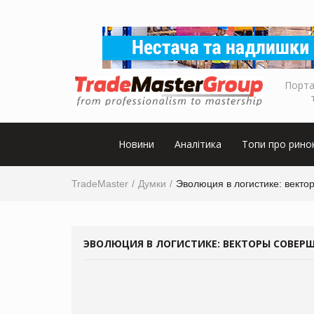
Порта
Новини
Аналітика
Топи про рино
TradeMaster
Думки
Эволюция в логистике: векто
ЭВОЛЮЦИЯ В ЛОГИСТИКЕ: ВЕКТОРЫ СОВЕР