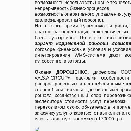
возможность использовать новые технолог
непрерывность бизнес-процессов;
возможность оперативного управления, ул
квалифицированный персонал.
Но в то же время существуют и риски, т
опасность концентрации технологических 
базы аутсорсинга. Но всего этого поз
гарант
корректной
работы
логист
договоре финансовые условия и условия 
интегрирования WMS-система дают воз
аутсорсинге, и затраты.
Оксана
ДОРОШЕНКО
,
директора ООО
«A.S.A.GROUP», раскрыли особенности
распространённым и востребованным явля
споров были связаны с договорными прав
решала хозяйственный спор перевозчика
экспедитора стоимости услуг перевозки
перевозчиком своих обязательств и примен
заказчику услуг отказаться от выполнения 
иске, а клиенту сэкономлено 170000 грн.