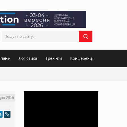
паній
Логістика
Тренінги
Конференції
дня 2015