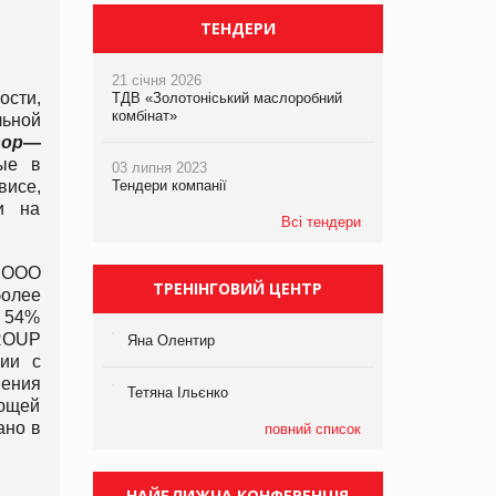
ТЕНДЕРИ
21 січня 2026
ости,
ТДВ «Золотоніський маслоробний
комбінат»
льной
вор
—
ные в
03 липня 2023
висе,
Тендери компанії
и на
Всі тендери
 ООО
ТРЕНІНГОВИЙ ЦЕНТР
олее
д 54%
GROUP
Яна Олентир
нии с
нения
Тетяна Ільєнко
яющей
ано в
повний список
НАЙБЛИЖЧА КОНФЕРЕНЦІЯ