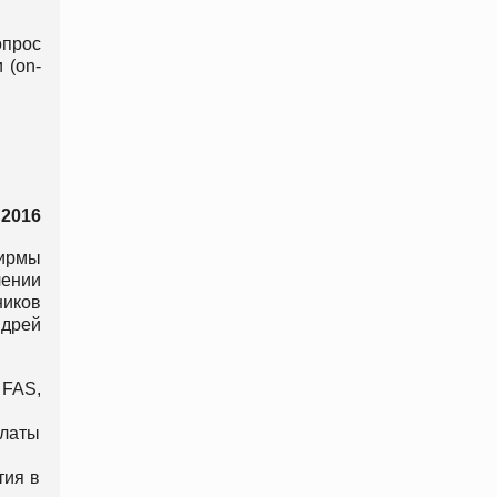
опрос
 (on-
2016
фирмы
ении
ников
дрей
 FAS,
платы
тия в