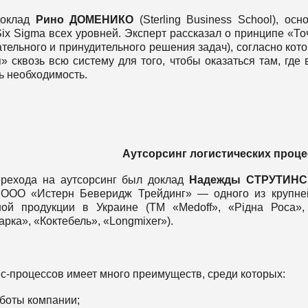
доклад
Рино
ДОМЕНИКО
(Sterling Business School), осн
ix Sigma всех уровней. Эксперт рассказал о принципе «То
ельного и принудительного решения задач), согласно кот
сквозь всю систему для того, чтобы оказаться там, где 
ть необходимость.
Аутсорсинг
логистических
проце
рехода на аутсорсинг был доклад
Надежды
СТРУТИНС
и ООО «Истерн Беверидж Трейдинг» — одного из крупн
ной продукции в Украине (ТМ «Medoff», «Рідна Роса»
рка», «Коктебель», «Longmixer»).
с-процессов имеет много преимуществ, среди которых:
боты компании;