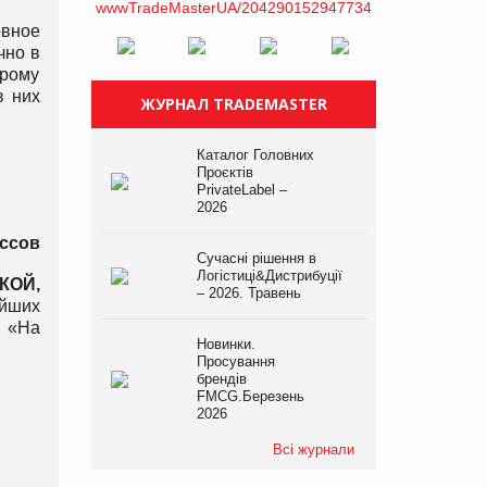
овное
чно в
орому
в них
ЖУРНАЛ TRADEMASTER
Каталог Головних
Проєктів
PrivateLabel –
2026
ссов
Сучасні рішення в
Логістиці&Дистрибуції
КОЙ
,
– 2026. Травень
ейших
, «На
Новинки.
Просування
брендів
FMCG.Березень
2026
Всі журнали