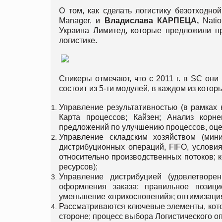
О том, как сделать логистику безотходн
Manager, и
Владислава
КАРПЕЦА
,
Natio
Украина Лимитед, которые предложили п
логистике.
Спикеры отмечают, что с 2011 г. в SC они
состоит из 5-ти модулей, в каждом из котор
Управление результативностью (в рамках 
Карта процессов; Кайзен; Анализ корн
предложений по улучшению процессов, оцен
Управление складским хозяйством (мин
дистрибуционных операций, FIFO, условия
относительно производственных потоков; к
ресурсов);
Управление дистрибуцией (удовлетворе
оформления заказа; правильное позици
уменьшение «прикосновений»; оптимизация
Рассматриваются ключевые элементы, котор
стороне; процесс выбора Логистического оп