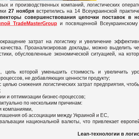
вых и производственных компаний, логистических операт
тики
27
ноября
встретились на 14 Всеукраинской практич
векторы
совершенствования
цепочки
поставок
в
н
пой TradeMasterGroup
и посвященной Всеукраинском
окращение затрат на логистику и увеличение эффектив
 качества. Проанализировав доклады, можно выделить ч
тики, обусловленные экономической ситуацией, на кото
и, цель которой уменьшить стоимость и увеличить ур
процессов, не добавляющих ценности продукту;
с целью снижения логистических затрат предприятия, чтоб
;
ии и оптимизации бизнес-процессов;
актуально по нескольким причинам:
и компаниями,
оглашения об ассоциации между Украиной и ЕС,
евальвации национальной валюты, что привлекает европе
Lean-
технологии
в
логи