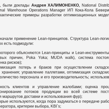
ой, были доклады
Андрея
ХАЛИМОНЕНКО
,
National Distri
nal Warehouse Operations Manager ИП Кока-Кола Бевер
рактические примеры разработки оптимизационных моде
 начали применение Lean-принципов. Структура Lean-логи
ых есть подмодули:
которого объясняются Lean-принципы и Lean-инструменты
евых причин, Poka Yoka; MUDA walk), система посто
ка рисков);
имизация потерь и браков при осуществлении складс
 хранения; управление паллетами, оптимизация складски
оличество персонала и его производительность; использо
нность клиентов и управление жалобами; оценка про
онирование потоков продукции во всей системе пост
 маршрутов доставки и использования фур);
ые используются, когда пора задуматься о передаче рабо
ератора, критерии выбора, KBI`s;