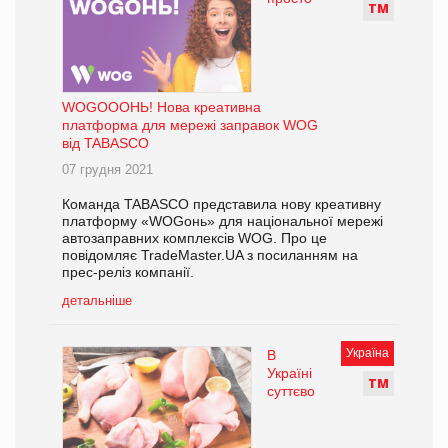
Т
М
WOGOOOНЬ! Нова креативна
платформа для мережі заправок WOG
від TABASCO
07 грудня 2021
Команда TABASCO представила нову креативну
платформу «WOGонь» для національної мережі
автозаправних комплексів WOG. Про це
повідомляє TradeMaster.UA з посиланням на
прес-реліз компанії.
детальніше
Україна
В
Україні
Т
М
суттєво