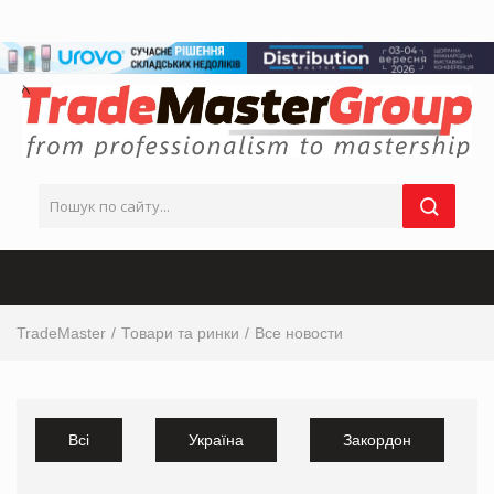
TradeMaster
Товари та ринки
Все новости
Всі
Україна
Закордон