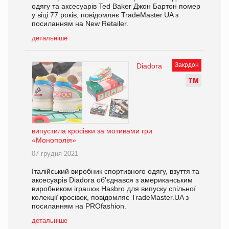
одягу та аксесуарів Ted Baker Джон Бартон помер
у віці 77 років, повідомляє TradeMaster.UA з
посиланням на New Retailer.
детальніше
Закрдон
Diadora
Т
М
випустила кросівки за мотивами гри
«Монополія»
07 грудня 2021
Італійський виробник спортивного одягу, взуття та
аксесуарів Diadora об'єднався з американським
виробником іграшок Hasbro для випуску спільної
колекції кросівок, повідомляє TradeMaster.UA з
посиланням на PROfashion.
детальніше