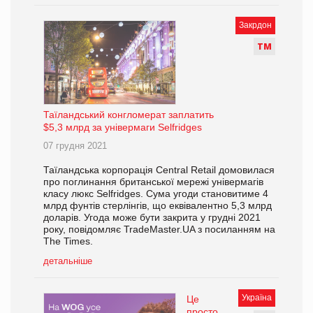
Закрдон
Т
М
Таїландський конгломерат заплатить
$5,3 млрд за універмаги Selfridges
07 грудня 2021
Таїландська корпорація Central Retail домовилася
про поглинання британської мережі універмагів
класу люкс Selfridges. Сума угоди становитиме 4
млрд фунтів стерлінгів, що еквівалентно 5,3 млрд
доларів. Угода може бути закрита у грудні 2021
року, повідомляє TradeMaster.UA з посиланням на
The Times.
детальніше
Україна
Це
просто