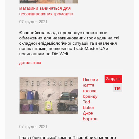
магазини зачиняться для
невакцинованих громадян
07 грудня 2021
Європейська влада продовжує посилювати
обмеження для невакцинованих громадян на тлі
складної епідеміологічної ситуації та виявлення
нових штамів, повідомляє TradeMaster.UA з
посиланням на Die Welt.
детальніше
Закрдон
Пішов з
життя
Т
М
голова
бренду
Ted
Baker
Джон
Бартон
07 грудня 2021
Глава британської компанії-виробника модного