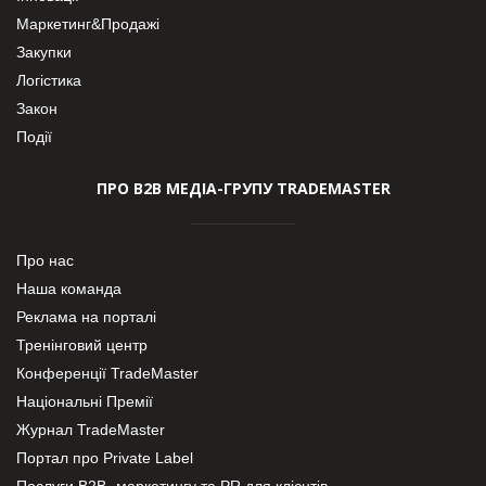
Маркетинг&Продажі
Закупки
Логістика
Закон
Події
ПРО В2В МЕДІА-ГРУПУ TRADEMASTER
Про нас
Наша команда
Реклама на порталі
Тренінговий центр
Конференції TradeMaster
Національні Премії
Журнал TradeMaster
Портал про Private Label
Послуги В2В- маркетингу та PR для клієнтів