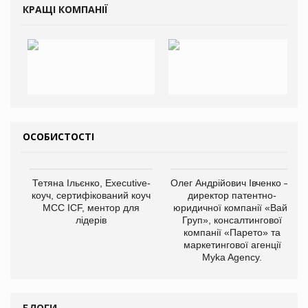
КРАЩІ КОМПАНІЇ
ОСОБИСТОСТІ
Тетяна Ільєнко, Executive-
Олег Андрійович Івченко —
коуч, сертифікований коуч
директор патентно-
МСС ICF, ментор для
юридичної компанії «Вайз
лідерів
Груп», консалтингової
компанії «Парето» та
маркетингової агенції
Myka Agency.
БЛОГИ