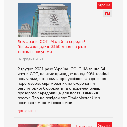
Україна
Т
М
Декларація СОТ: Малий та середній
бізнес заощадить $150 млрд на рік в
торгівлі послугами
07 грудня 2021
2 грудня 2021 року Україна, ЄС, США та ще 64
члени СОТ, на яких припадає понад 90% торгівлі
послугами, оголосили про успішне завершення
переговорів, спрямованих на скорочення
регуляторної бюрократії та створення більш
прозорого середовища для постачальників
послуг. Про це повідомляє TradeMaster.UA з
посиланням на Мінекономіки.
детальніше
Україна
Цьогоріч