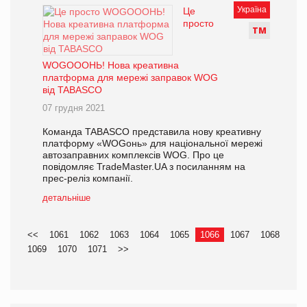
Україна
Це
просто
Т
М
WOGOOOНЬ! Нова креативна
платформа для мережі заправок WOG
від TABASCO
07 грудня 2021
Команда TABASCO представила нову креативну
платформу «WOGонь» для національної мережі
автозаправних комплексів WOG. Про це
повідомляє TradeMaster.UA з посиланням на
прес-реліз компанії.
детальніше
<<
1061
1062
1063
1064
1065
1066
1067
1068
1069
1070
1071
>>