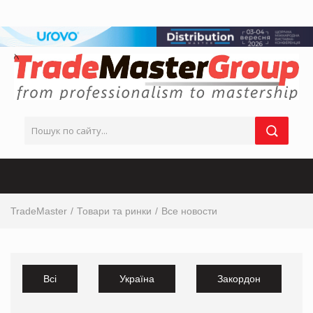
TradeMaster
Товари та ринки
Все новости
Всі
Україна
Закордон