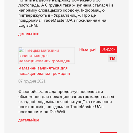
потягів на цьому напрямку обмежено з 30
листопада. А 6 грудня така ж зупинка сталася і в
напрямку словацького кордону. Інформацію
підтверджують в «Укрзалізниці». Про це
повідомляє TradeMaster.UA з посиланням на
Logist.FM.
детальніше
Закрдон
Німецькі
Т
М
магазини зачиняться для
невакцинованих громадян
07 грудня 2021
Європейська влада продовжує посилювати
обмеження для невакцинованих громадян на тлі
складної епідеміологічної ситуації та виявлення
нових штамів, повідомляє TradeMaster.UA з
посиланням на Die Welt.
детальніше