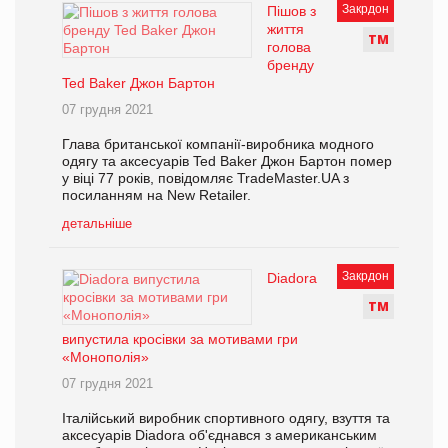
Закрдон
Пішов з
життя
Т
М
голова
бренду
Ted Baker Джон Бартон
07 грудня 2021
Глава британської компанії-виробника модного
одягу та аксесуарів Ted Baker Джон Бартон помер
у віці 77 років, повідомляє TradeMaster.UA з
посиланням на New Retailer.
детальніше
Закрдон
Diadora
Т
М
випустила кросівки за мотивами гри
«Монополія»
07 грудня 2021
Італійський виробник спортивного одягу, взуття та
аксесуарів Diadora об'єднався з американським