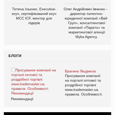
,
Тетяна Ільєнко, Executive-
Олег Андрійович Івченко —
ОВ
коуч, сертифікований коуч
директор патентно-
МСС ICF, ментор для
юридичної компанії «Вайз
лідерів
Груп», консалтингової
компанії «Парето» та
маркетингової агенції
Myka Agency.
БЛОГИ
Брагина Людмила
ї
Просування компанії
а
на порталі оптової та
роздрібної торгівлі
www.trademaster.ua.
і.
правила. Особливості.
Рекомендації
Ре