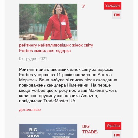
Закрдон
У
Т
М
рейтингу найвпливовіших жінок світу
Forbes змінилася лідерка
07 грудня 2021
Рейтинг найвпливовіших жінок світу за версією
Forbes уперше за 11 років очолила не Ангела
Меркель. Вона вибула зі списку після складання
повноважень канцлера Німеччини. На перше
місце Forbes цього року поставив Макензі Скотт,
колишню дружину засновника Amazon,
повідомляє TradeMaster.UA.
детальніше
Україна
BIG
TRADE-
Т
М