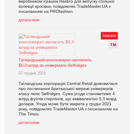
виробником іграшок Hasbro для випуску спільної
колекції кросівок, повідомляє TradeMaster.UA з
посиланням на PROfashion.
детальніше
Закрдон
Т
М
Таїландський конгломерат заплатить
$5,3 млрд за універмаги Selfridges
07 грудня 2021
Таїландська корпорація Central Retail домовилася
про поглинання британської мережі універмагів
класу люкс Selfridges. Сума угоди становитиме 4
млрд фунтів стерлінгів, що еквівалентно 5,3 млрд
доларів. Угода може бути закрита у грудні 2021
року, повідомляє TradeMaster.UA з посиланням на
The Times.
детальніше