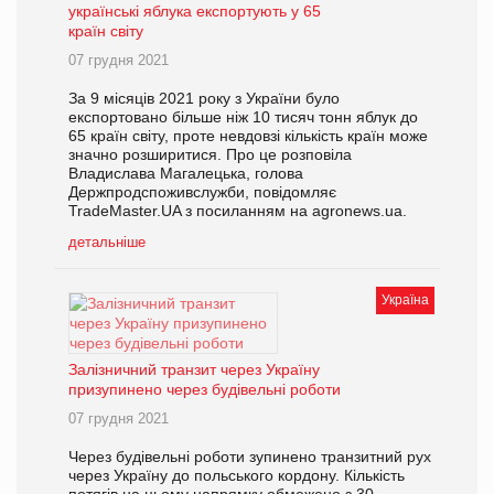
українські яблука експортують у 65
країн світу
07 грудня 2021
За 9 місяців 2021 року з України було
експортовано більше ніж 10 тисяч тонн яблук до
65 країн світу, проте невдовзі кількість країн може
значно розширитися. Про це розповіла
Владислава Магалецька, голова
Держпродспоживслужби, повідомляє
TradeMaster.UA з посиланням на agronews.ua.
детальніше
Україна
Залізничний транзит через Україну
призупинено через будівельні роботи
07 грудня 2021
Через будівельні роботи зупинено транзитний рух
через Україну до польського кордону. Кількість