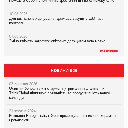
Пожежі в Європі спричинять зростання цін на оливкову олію
Пожежі в Європі спричинять зростання цін на оливкову олію
07.08.2026
10.08.2026
10.08.2026
Криза у Китаї може спричинити великі потрясіння для світової
Для шкільного харчування держава закупить 180 тис. т
Для шкільного харчування держава закупить 180 тис. т
економіки
картоплі
картоплі
07.08.2026
07.08.2026
07.08.2026
Kraft Heinz скоротила збиток у першому півріччі
Зміна клімату загрожує світовим дефіцитом чаю матча
Зміна клімату загрожує світовим дефіцитом чаю матча
всі новини
НОВИНИ B2B
03 березня 2026
Освітній бенефіт як інструмент утримання талантів: як
ThinkGlobal підвищує лояльність та продуктивність вашої
команди
31 жовтня 2024
Компанія Rarog Tactical Gear презентувала надлегкі керамічні
бронеплити