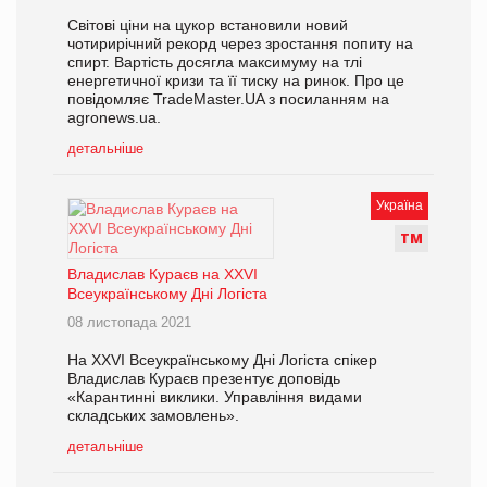
Світові ціни на цукор встановили новий
чотирирічний рекорд через зростання попиту на
спирт. Вартість досягла максимуму на тлі
енергетичної кризи та її тиску на ринок. Про це
повідомляє TradeMaster.UA з посиланням на
agronews.ua.
детальніше
Україна
Т
М
Владислав Кураєв на ХХVI
Всеукраїнському Дні Логіста
08 листопада 2021
На ХХVI Всеукраїнському Дні Логіста спікер
Владислав Кураєв презентує доповідь
«Карантинні виклики. Управління видами
складських замовлень».
детальніше