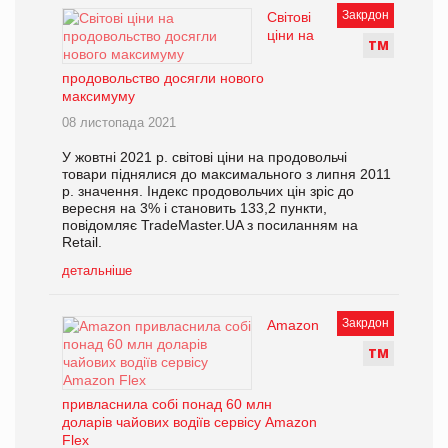
Закрдон
Світові
ціни на
Т
М
продовольство досягли нового
максимуму
08 листопада 2021
У жовтні 2021 р. світові ціни на продовольчі
товари піднялися до максимального з липня 2011
р. значення. Індекс продовольчих цін зріс до
вересня на 3% і становить 133,2 пункти,
повідомляє TradeMaster.UA з посиланням на
Retail.
детальніше
Закрдон
Amazon
Т
М
привласнила собі понад 60 млн
доларів чайових водіїв сервісу Amazon
Flex