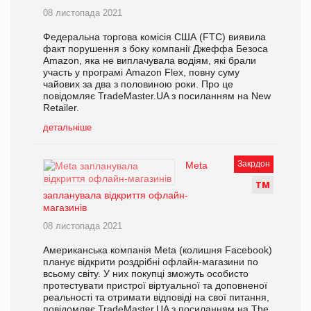
08 листопада 2021
Федеральна торгова комісія США (FTC) виявила
факт порушення з боку компанії Джеффа Безоса
Amazon, яка не виплачувала водіям, які брали
участь у програмі Amazon Flex, повну суму
чайових за два з половиною роки. Про це
повідомляє TradeMaster.UA з посиланням на New
Retailer.
детальніше
Закрдон
Meta
Т
М
запланувала відкриття офлайн-
магазинів
08 листопада 2021
Американська компанія Meta (колишня Facebook)
планує відкрити роздрібні офлайн-магазини по
всьому світу. У них покупці зможуть особисто
протестувати пристрої віртуальної та доповненої
реальності та отримати відповіді на свої питання,
повідомляє TradeMaster.UA з посиланням на The