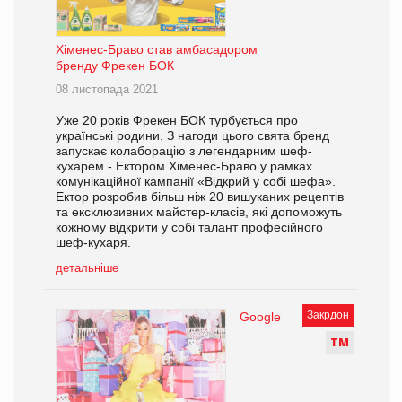
Хіменес-Браво став амбасадором
бренду Фрекен БОК
08 листопада 2021
Уже 20 років Фрекен БОК турбується про
українські родини. З нагоди цього свята бренд
запускає колаборацію з легендарним шеф-
кухарем - Ектором Хіменес-Браво у рамках
комунікаційної кампанії «Відкрий у собі шефа».
Ектор розробив більш ніж 20 вишуканих рецептів
та ексклюзивних майстер-класів, які допоможуть
кожному відкрити у собі талант професійного
шеф-кухаря.
детальніше
Закрдон
Google
Т
М