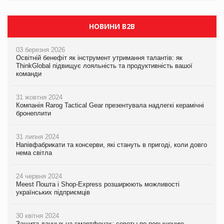
НОВИНИ B2B
03 березня 2026
Освітній бенефіт як інструмент утримання талантів: як
ThinkGlobal підвищує лояльність та продуктивність вашої
команди
31 жовтня 2024
Компанія Rarog Tactical Gear презентувала надлегкі керамічні
бронеплити
31 липня 2024
Напівфабрикати та консерви, які стануть в пригоді, коли довго
нема світла
24 червня 2024
Meest Пошта і Shop-Express розширюють можливості
українських підприємців
30 квітня 2024
Защита данных на смартфонах: советы по повышению