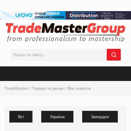
TradeMaster
Товари та ринки
Все новости
Всі
Україна
Закордон