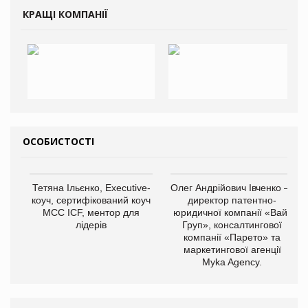
КРАЩІ КОМПАНІЇ
ОСОБИСТОСТІ
Тетяна Ільєнко, Executive-
Олег Андрійович Івченко —
коуч, сертифікований коуч
директор патентно-
МСС ICF, ментор для
юридичної компанії «Вайз
лідерів
Груп», консалтингової
компанії «Парето» та
маркетингової агенції
Myka Agency.