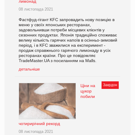
лимонад
08 листопада 2021
Фастфуд-гігант KFC запровадить нову позицію в
меню у своїх японських ресторанах,
задовольнивши потреби місцевих клієнтів у
сезонних продуктах. Японія традиційно споживає
велику кількість гарячих напоїв в осінньо-зимовий
період, і в KFC зважилися на експеримент -
продаж справжнього гарячого лимонаду в усіх
ресторанах країни. Про це повідомляє
TradeMaster.UA з посиланням на Malls.
детальніше
Закрдон
Ціни на
цукор
побили
чотирирічний рекорд
08 листопада 2021