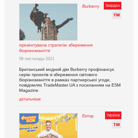
Закрдон
Burberry
Т
М
презентувала стратегію збереження
біорізноманіття
08 листопада 2021
Британський модний дім Burberry профінансує
серію проектів зі збереження світового
біорізноманіття в рамках партнерської угоди,
повідомляє TradeMaster.UA з посиланням на ESM
Magazine.
детальніше
Україна
Ектор
Т
М