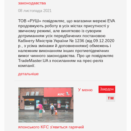
законодавства
08 листопада 2021
ТОВ «РУШ» повідомляє, що магазини мережі EVA
продовжують роботу в усіх містах присутності у
звичному режимі, але винятково із суворим
дотриманням усіх передбачених постановою
Кабінету Міністрів України № 1236 (від 09.12.2020
р., з усіма змінами й доповненнями) обмежень і
належним виконанням інших протиепідемічних
вимог чинного законодавства. Про це повідомляє
TradeMaster.UA з посиланням на прес-реліз
компанії.
детальніше
Закрдон
У меню
Т
М
японського KFC з'явиться гарячий