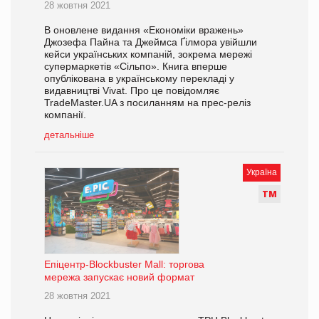
28 жовтня 2021
В оновлене видання «Економіки вражень»
Джозефа Пайна та Джеймса Ґілмора увійшли
кейси українських компаній, зокрема мережі
супермаркетів «Сільпо». Книга вперше
опублікована в українському перекладі у
видавництві Vivat. Про це повідомляє
TradeMaster.UA з посиланням на прес-реліз
компанії.
детальніше
Україна
Т
М
Епіцентр-Blockbuster Mall: торгова
мережа запускає новий формат
28 жовтня 2021