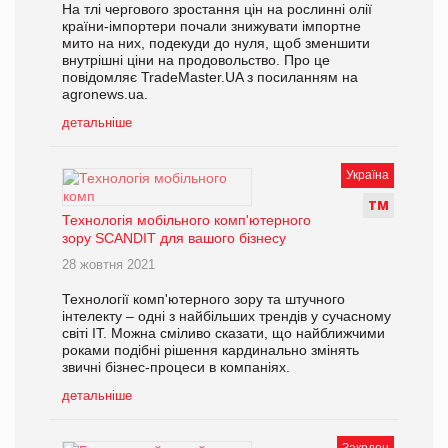
На тлі чергового зростання цін на рослинні олії
країни-імпортери почали знижувати імпортне
мито на них, подекуди до нуля, щоб зменшити
внутрішні ціни на продовольство. Про це
повідомляє TradeMaster.UA з посиланням на
agronews.ua.
детальніше
Україна
Т
М
Технологія мобільного комп'ютерного
зору SCANDIT для вашого бізнесу
28 жовтня 2021
Технології комп'ютерного зору та штучного
інтелекту – одні з найбільших трендів у сучасному
світі ІТ. Можна сміливо сказати, що найближчими
роками подібні рішення кардинально змінять
звичні бізнес-процеси в компаніях.
детальніше
Закрдон