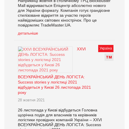
Наприкінці жовтня в столичному ТРЦ Blockbuster
Mall відкривається Епіцентр абсолютно нового
для України формату. Компанія готує грандіозне
стилізоване відкриття за участю героїв
найвідоміших світових кінострічок. Про це
повідомляє TradeMaster.UA.
детальніше
Україна
ХХVI
Т
М
ВСЕУКРАЇНСЬКИЙ ДЕНЬ ЛОГІСТА:
Success stories у логістиці 2021
відбудеться у Києві 26 листопада 2021
року
28 жовтня 2021
26 листопада у Києві відбудеться Головна
щорічна подія для власників та керівників
логістики провідних компаній України – ХХVI
ВСЕУКРАЇНСЬКИЙ ДЕНЬ ЛОГІСТА: Success