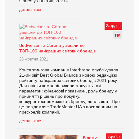
stories у логістиці 2021»
детальніше
Закрдон
Т
М
Budweiser та Corona увійшли до
ТОП-100 найкращих світових брендів
28 жовтня 2021
Консалтингова компанія Interbrand опублікувала
21-ий звіт Best Global Brands з новою редакцією
рейтингу найкращих світових брендів 2021 року.
Для оцінки компанії використовують такі
параметри: фінансові показники, роль бренду у
прийнятті рішень про покупку,
конкурентоспроможність бренду, лояльність. Про
це повідомляє TradeMaster.UA з посиланням на
прес-реліз компанії.
детальніше
Україна
Відому