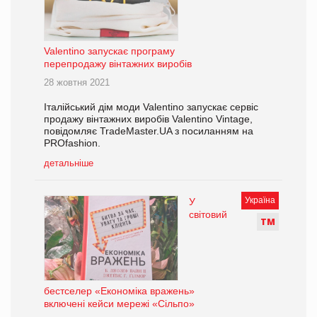
Valentino запускає програму
перепродажу вінтажних виробів
28 жовтня 2021
Італійський дім моди Valentino запускає сервіс
продажу вінтажних виробів Valentino Vintage,
повідомляє TradeMaster.UA з посиланням на
PROfashion.
детальніше
Україна
У
світовий
Т
М
бестселер «Економіка вражень»
включені кейси мережі «Сільпо»