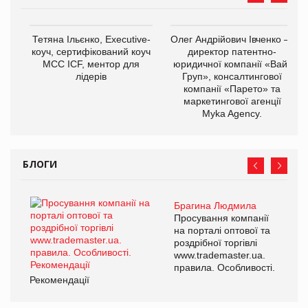
Тетяна Ільєнко, Executive-
Олег Андрійович Івченко —
коуч, сертифікований коуч
директор патентно-
МСС ICF, ментор для
юридичної компанії «Вайз
лідерів
Груп», консалтингової
компанії «Парето» та
маркетингової агенції
Myka Agency.
БЛОГИ
Брагина Людмила
Просування компанії
на порталі оптової та
роздрібної торгівлі
www.trademaster.ua.
правила. Особливості.
Рекомендації