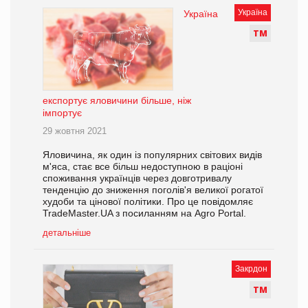
Україна
Україна
Т
М
експортує яловичини більше, ніж
імпортує
29 жовтня 2021
Яловичина, як один із популярних світових видів
м'яса, стає все більш недоступною в раціоні
споживання українців через довготривалу
тенденцію до зниження поголів'я великої рогатої
худоби та цінової політики. Про це повідомляє
TradeMaster.UA з посиланням на Agro Portal.
детальніше
Закрдон
Т
М