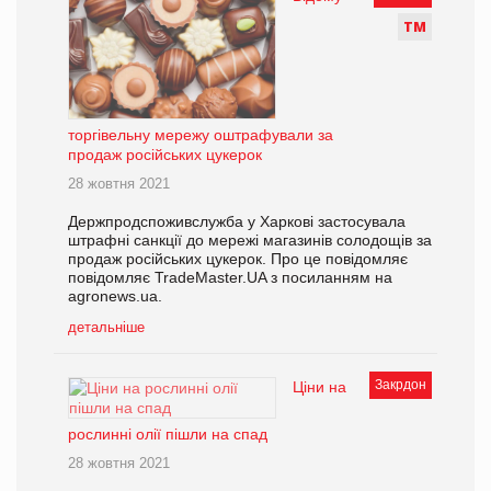
Т
М
торгівельну мережу оштрафували за
продаж російських цукерок
28 жовтня 2021
Держпродспоживслужба у Харкові застосувала
штрафні санкції до мережі магазинів солодощів за
продаж російських цукерок. Про це повідомляє
повідомляє TradeMaster.UA з посиланням на
аgronews.ua.
детальніше
Закрдон
Ціни на
рослинні олії пішли на спад
28 жовтня 2021