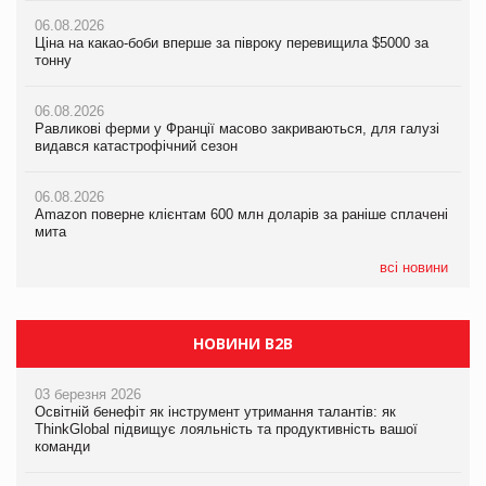
06.08.2026
06.08.2026
06.08.2026
Ціна на какао-боби вперше за півроку перевищила $5000 за
Ціна на какао-боби вперше за півроку перевищила $5000 за
Равликові ферми у Франції масово закриваються, для галузі
тонну
тонну
видався катастрофічний сезон
06.08.2026
06.08.2026
06.08.2026
Равликові ферми у Франції масово закриваються, для галузі
Равликові ферми у Франції масово закриваються, для галузі
Amazon поверне клієнтам 600 млн доларів за раніше сплачені
видався катастрофічний сезон
видався катастрофічний сезон
мита
06.08.2026
06.08.2026
05.08.2026
Amazon поверне клієнтам 600 млн доларів за раніше сплачені
Amazon поверне клієнтам 600 млн доларів за раніше сплачені
У Євросоюзі набули чинності нові правила щодо штучного
мита
мита
інтелекту
всі новини
НОВИНИ B2B
03 березня 2026
Освітній бенефіт як інструмент утримання талантів: як
ThinkGlobal підвищує лояльність та продуктивність вашої
команди