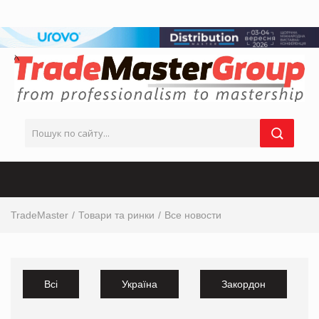
TradeMaster
Товари та ринки
Все новости
Всі
Україна
Закордон