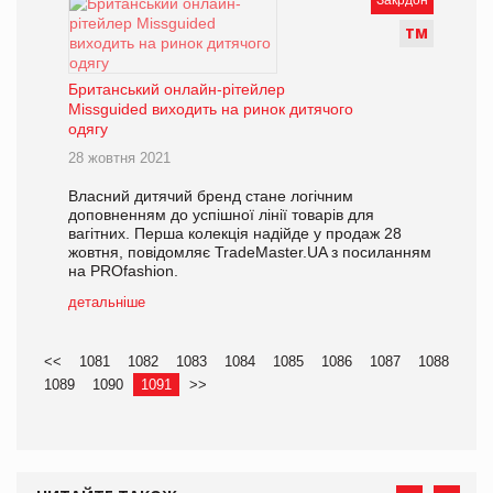
Т
М
Британський онлайн-рітейлер
Missguided виходить на ринок дитячого
одягу
28 жовтня 2021
Власний дитячий бренд стане логічним
доповненням до успішної лінії товарів для
вагітних. Перша колекція надійде у продаж 28
жовтня, повідомляє TradeMaster.UA з посиланням
на PROfashion.
детальніше
<<
1081
1082
1083
1084
1085
1086
1087
1088
1089
1090
1091
>>