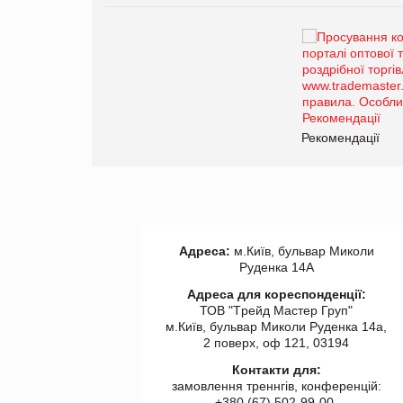
Брагина Людмила
Просування компанії на
порталі оптової та
роздрібної торгівлі
www.trademaster.ua.
правила. Особливості.
ії
Рекомендації
Адреса:
м.Київ, бульвар Миколи
Руденка 14А
Адреса для кореспонденції:
ТОВ "Tрейд Мастер Груп"
м.Київ, бульвар Миколи Руденка 14а,
2 поверх, оф 121, 03194
Контакти для:
замовлення треннгів, конференцій:
+380 (67) 502-99-00,