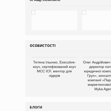
ОСОБИСТОСТІ
арас Ігорович,
Тетяна Ільєнко, Executive-
Олег Андрійович
иробництва ТОВ
коуч, сертифікований коуч
директор пат
Герчак"
МСС ICF, ментор для
юридичної компа
лідерів
Груп», консал
компанії «Пар
маркетингової
Myka Agen
БЛОГИ