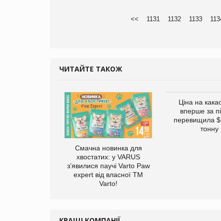
<<
1131
1132
1133
113
ЧИТАЙТЕ ТАКОЖ
Ціна на кака
вперше за п
перевищила $
тонну
Смачна новинка для
хвостатих: у VARUS
винуватили у
з’явилися паучі Varto Paw
ірній рекламі
expert від власної ТМ
них продуктів
Varto!
КРАЩІ КОМПАНІЇ