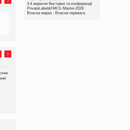
3-4 вересня Виставки та конференції
PrivateLabel&FMCG Master-2026:
Власна марка - Власна перевага
сник
Олексій Логачов-Михайлов
Яна Сараніна, директор
ежі
Файно маркет Директор
компанії «УкраМарин»
департаменту з
виробництва