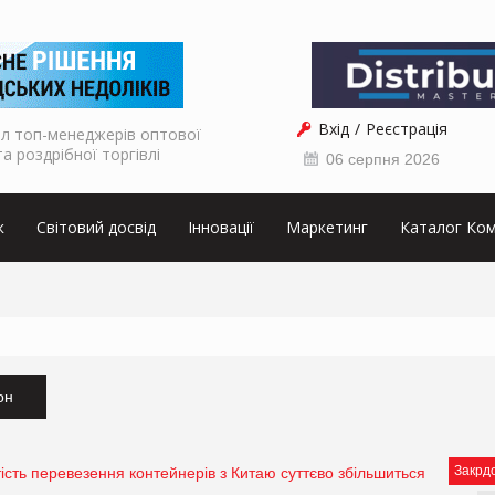
Вхід
Реєстрація
л топ-менеджерів оптової
та роздрібної торгівлі
06 серпня 2026
к
Світовий досвід
Інновації
Маркетинг
Каталог Ком
он
Закрд
тість перевезення контейнерів з Китаю суттєво збільшиться