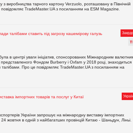
 з виробництва тарного картону Verzuolo, розташовану в Північній
ро, повідомляє TradeMaster.UA з посиланням на ESM Magazine.
Закрд
ади талібами ставить під загрозу кашемірову галузь
Т
була в центрі уваги ініціатив, спонсорованих Міжнародним валютни
 представленого Фондом Burberry і Oxfam у 2018 році, знаходиться
ни талібами. Про це повідомляє TradeMaster.UA з посиланням на
Украї
ставка імпортних товарів та послуг у Китаї
кспортерів України запрошує на міжнародну виставку імпортних
- 24 жовтня в одній з найбагатших провінцій Китаю - Шаньдун, Ліньі.