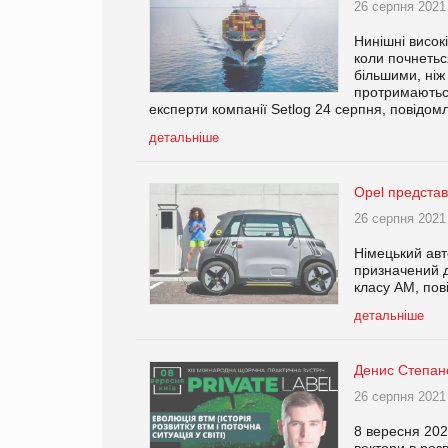
26 серпня 2021
Нинішні висок
коли почнетьс
більшими, ніж 
протримаються
експерти компанії Setlog 24 серпня, повідом
детальніше
Opel представ
26 серпня 2021
Німецький авт
призначений д
класу AM, пов
детальніше
Денис Степано
26 серпня 2021
8 вересня 202
вектори в роз