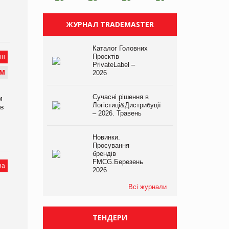
ЖУРНАЛ TRADEMASTER
Каталог Головних
Проєктів
он
PrivateLabel –
М
2026
Сучасні рішення в
м
Логістиці&Дистрибуції
 в
– 2026. Травень
Новинки.
Просування
брендів
FMCG.Березень
на
2026
Всі журнали
ТЕНДЕРИ