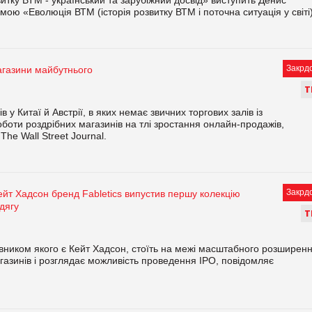
мою «Еволюція ВТМ (історія розвитку ВТМ і поточна ситуація у світі
Закрд
агазини майбутнього
Т
у Китаї й Австрії, в яких немає звичних торгових залів із
боти роздрібних магазинів на тлі зростання онлайн-продажів,
he Wall Street Journal.
Закрд
йт Хадсон бренд Fabletics випустив першу колекцію
дягу
Т
овником якого є Кейт Хадсон, стоїть на межі масштабного розширен
газинів і розглядає можливість проведення IPO, повідомляє