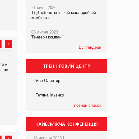
21 січня 2026
ТДВ «Золотоніський маслоробний
комбінат»
03 липня 2023
Тендери компанії
Всі тендери
нтам
У Євросоюзі набули
Рекламна платформа
ТРЕНІНГОВИЙ ЦЕНТР
ніше
чинності нові правила
вимагає від Google
щодо штучного інтелекту
компенсацію за втрату 6,9
Яна Олентир
трлн рекламних показів
Тетяна Ільєнко
повний список
НАЙБЛИЖЧА КОНФЕРЕНЦІЯ
18 червня 2026 |