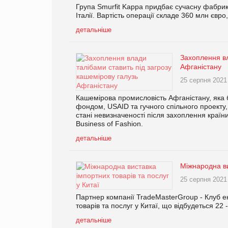
Група Smurfit Kappa придбає сучасну фабрику
Італії. Вартість операції складе 360 млн єв
детальніше
Захоплення вл
Афганістану
25 серпня 2021
Кашемірова промисловість Афганістану, яка 
фондом, USAID та гучного спільного проекту,
стані невизначеності після захоплення краї
Business of Fashion.
детальніше
Міжнародна ви
25 серпня 2021
Партнер компанії TradeMasterGroup - Клуб е
товарів та послуг у Китаї, що відбудеться 22 
детальніше