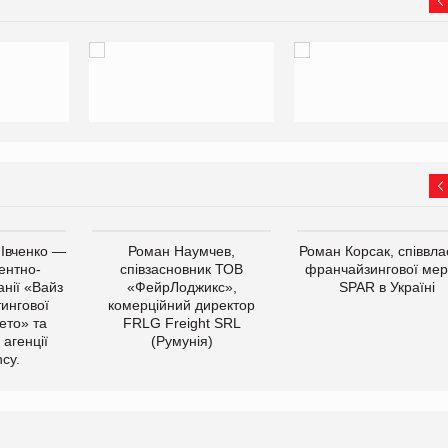
 Івченко —
Роман Наумчев,
Роман Корсак, співвла
ентно-
співзасновник ТОВ
франчайзингової мер
нії «Вайз
«ФейрЛоджикс»,
SPAR в Україні
тингової
комерційний директор
ето» та
FRLG Freight SRL
 агенції
(Румунія)
cy.