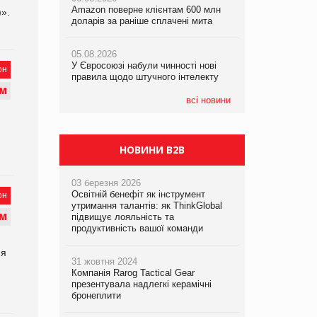
Amazon поверне клієнтам 600 млн
Amazon поверне клієнтам 600 млн
правила щодо штучного інтелекту
)».
доларів за раніше сплачені мита
доларів за раніше сплачені мита
05.08.2026
05.08.2026
05.08.2026
Рекламна платформа вимагає від
У Євросоюзі набули чинності нові
У Євросоюзі набули чинності нові
Google компенсацію за втрату 6,9
он
правила щодо штучного інтелекту
правила щодо штучного інтелекту
трлн рекламних показів
М
всі новини
НОВИНИ B2B
03 березня 2026
Освітній бенефіт як інструмент
он
утримання талантів: як ThinkGlobal
М
підвищує лояльність та
продуктивність вашої команди
ня
31 жовтня 2024
Компанія Rarog Tactical Gear
презентувала надлегкі керамічні
бронеплити