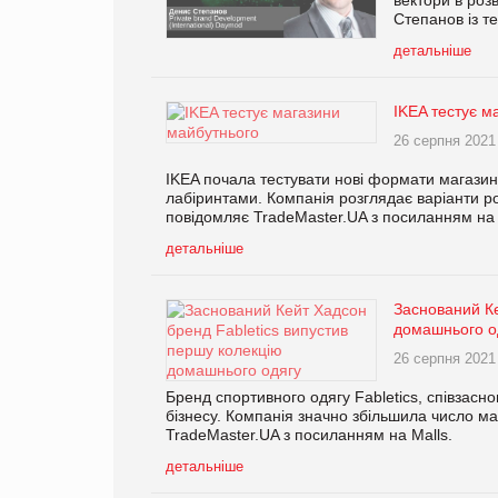
Степанов із те
детальніше
IKEA тестує м
26 серпня 2021
IKEA почала тестувати нові формати магазинів 
лабіринтами. Компанія розглядає варіанти ро
повідомляє TradeMaster.UA з посиланням на T
детальніше
Заснований Ке
домашнього о
26 серпня 2021
Бренд спортивного одягу Fabletics, співзасн
бізнесу. Компанія значно збільшила число ма
TradeMaster.UA з посиланням на Malls.
детальніше