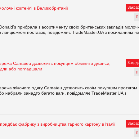
Закрд
олочні коктейлі в Великобританії
Т
nald's прибрала з асортименту своїх британських закладів молочн
 з ланцюжком поставок, повідомляє TradeMaster.UA з посиланням н
Закрд
ережа Camaïeu дозволить покупцям обміняти джинси,
удли або погладшали
Т
ережа жіночого одягу Camaïeu дозволить своїм покупцям протягом
бо набрали занадто багато ваги, повідомляє TradeMaster.UA з
Закрд
 придбає фабрику з виробництва тарного картону в Італії
Т