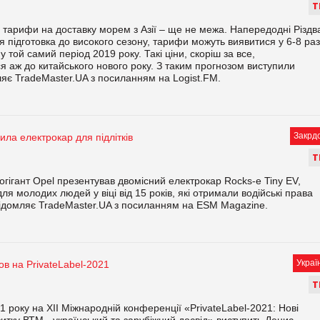
Т
і тарифи на доставку морем з Азії – ще не межа. Напередодні Різдв
я підготовка до високого сезону, тарифи можуть виявитися у 6-8 раз
у той самий період 2019 року. Такі ціни, скоріш за все,
 аж до китайського нового року. З таким прогнозом виступили
ляє TradeMaster.UA з посиланням на Logist.FM.
Закрд
ила електрокар для підлітків
Т
огігант Opel презентував двомісний електрокар Rocks-e Tiny EV,
ля молодих людей у віці від 15 років, які отримали водійські права
ідомляє TradeMaster.UA з посиланням на ESM Magazine.
Украї
в на PrivateLabel-2021
Т
1 року на ХІІ Міжнародній конференції «PrivateLabel-2021: Нові
витку ВТМ - український та зарубіжний досвід» виступить Денис