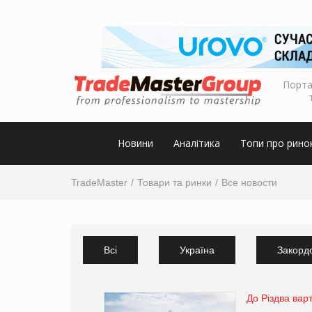
Порта
Новини
Аналітика
Топи про рино
TradeMaster
Товари та ринки
Все новости
Всі
Україна
Закорд
До Різдва вар