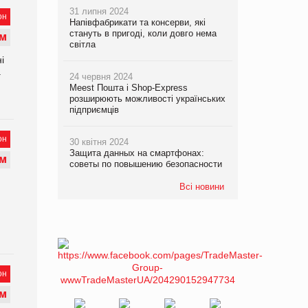
31 липня 2024
он
Напівфабрикати та консерви, які
стануть в пригоді, коли довго нема
М
світла
і
а
24 червня 2024
Meest Пошта і Shop-Express
розширюють можливості українських
підприємців
он
30 квітня 2024
Защита данных на смартфонах:
М
советы по повышению безопасности
Всі новини
он
М