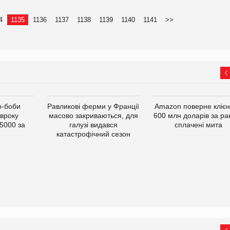
4
1135
1136
1137
1138
1139
1140
1141
>>
о-боби
Равликові ферми у Франції
Amazon поверне кліє
івроку
масово закриваються, для
600 млн доларів за ра
5000 за
галузі видався
сплачені мита
катастрофічний сезон