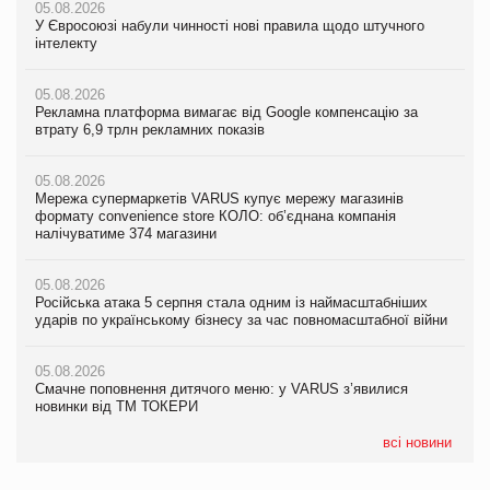
05.08.2026
05.08.2026
05.08.2026
У Євросоюзі набули чинності нові правила щодо штучного
У Євросоюзі набули чинності нові правила щодо штучного
У Євросоюзі набули чинності нові правила щодо штучного
інтелекту
інтелекту
інтелекту
05.08.2026
05.08.2026
05.08.2026
Рекламна платформа вимагає від Google компенсацію за
Рекламна платформа вимагає від Google компенсацію за
Рекламна платформа вимагає від Google компенсацію за
втрату 6,9 трлн рекламних показів
втрату 6,9 трлн рекламних показів
втрату 6,9 трлн рекламних показів
05.08.2026
05.08.2026
05.08.2026
Мережа супермаркетів VARUS купує мережу магазинів
Мережа супермаркетів VARUS купує мережу магазинів
Adidas витратила понад $1 млрд на маркетинг за квартал
формату convenience store КОЛО: об’єднана компанія
формату convenience store КОЛО: об’єднана компанія
налічуватиме 374 магазини
налічуватиме 374 магазини
05.08.2026
Amazon звинуватили у недостовірній рекламі екологічних
05.08.2026
05.08.2026
продуктів
Російська атака 5 серпня стала одним із наймасштабніших
Російська атака 5 серпня стала одним із наймасштабніших
ударів по українському бізнесу за час повномасштабної війни
ударів по українському бізнесу за час повномасштабної війни
05.08.2026
AstraZeneca обговорює найбільшу угоду десятиліття
05.08.2026
05.08.2026
Смачне поповнення дитячого меню: у VARUS з’явилися
Смачне поповнення дитячого меню: у VARUS з’явилися
новинки від ТМ ТОКЕРИ
новинки від ТМ ТОКЕРИ
всі новини