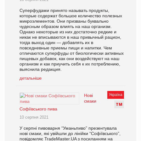
Суперфудами принято называть продукты,
которые содержат большое количество полезных
микроэлементов. Они призваны буквально
чудесным образом влиять на наш организм.
Однако некоторые из них достаточно редкие и
никак не вписываются в наш привычный рацион,
тогда выход один — добавлять их в
повседневные приемы пищи и напитки. Чем
отличаются суперфуды от биологически активных
пищевых добавок, как они воздействуют на наш
организм и как приучить себя к их потреблению,
выяснила редакция.
детальніше
Україна
Нові
смаки
Т
М
Софіївського пива
10 серпня 2021
У серпні пивоварня “Уманьпиво” презентувала
нові смаки, які увійшли до лінійки “Софіївського”,
повідомляє TradeMaster.UA з посиланням на