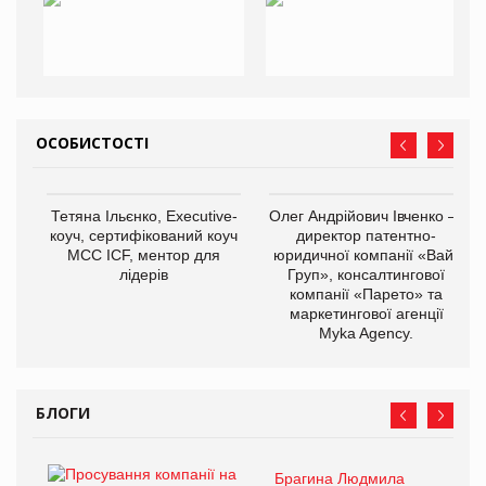
ОСОБИСТОСТІ
Тетяна Ільєнко, Executive-
Олег Андрійович Івченко —
коуч, сертифікований коуч
директор патентно-
МСС ICF, ментор для
юридичної компанії «Вайз
лідерів
Груп», консалтингової
компанії «Парето» та
маркетингової агенції
Myka Agency.
БЛОГИ
Брагина Людмила