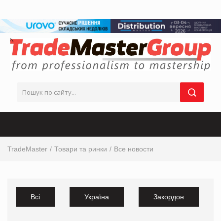
TradeMaster
Товари та ринки
Все новости
Всі
Україна
Закордон