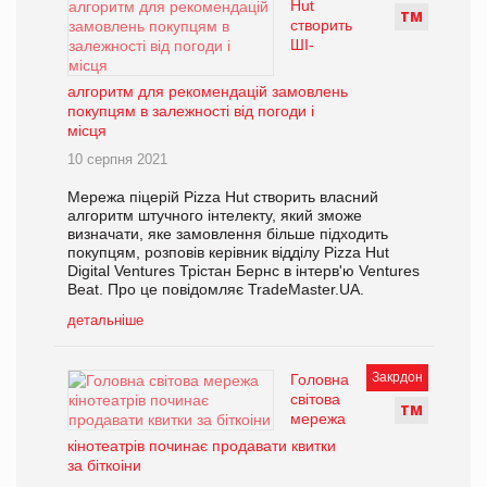
Hut
Т
М
створить
ШІ-
алгоритм для рекомендацій замовлень
покупцям в залежності від погоди і
місця
10 серпня 2021
Мережа піцерій Pizza Hut створить власний
алгоритм штучного інтелекту, який зможе
визначати, яке замовлення більше підходить
покупцям, розповів керівник відділу Pizza Hut
Digital Ventures Трістан Бернс в інтерв'ю Ventures
Beat. Про це повідомляє TradeMaster.UA.
детальніше
Закрдон
Головна
світова
Т
М
мережа
кінотеатрів починає продавати квитки
за біткоіни