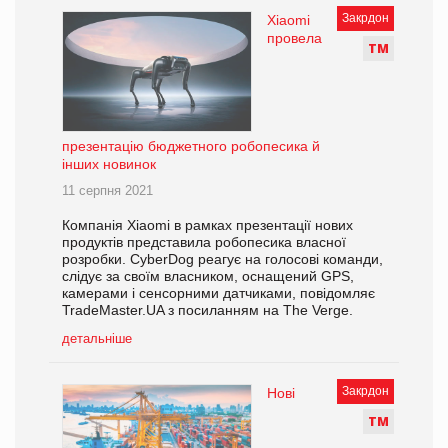
Закрдон
Xiaomi
провела
Т
М
презентацію бюджетного робопесика й
інших новинок
11 серпня 2021
Компанія Xiaomi в рамках презентації нових
продуктів представила робопесика власної
розробки. CyberDog реагує на голосові команди,
слідує за своїм власником, оснащений GPS,
камерами і сенсорними датчиками, повідомляє
TradeMaster.UA з посиланням на The Verge.
детальніше
Закрдон
Нові
Т
М