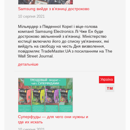
Samsung вийде з в’язниці достроково
10 серпня 2021
Мільярдер з Південної Кореї і віце-голова
компанії Samsung Electronics Лі Чже Ен буде
достроково звільнений з в'язниці. Міністерство
юстиції включило його до списку ув'язнених, які
вийдуть на свободу на честь Дня визволення,
повідомляє TradeMaster.UA з посиланням на The
Wall Street Journal.
детальніше
Україна
Т
М
Суперфуды — для чего они нужны и
где их искать
10 серпня 2021