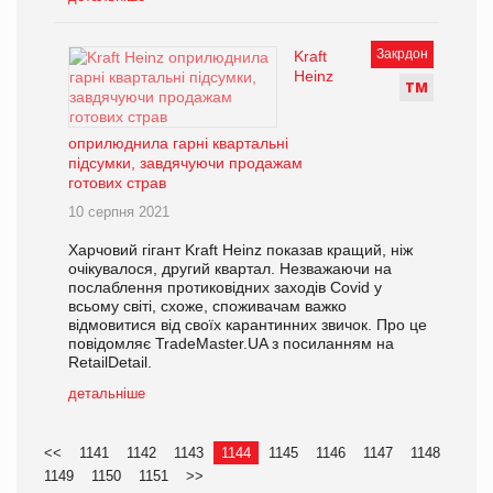
Закрдон
Kraft
Heinz
Т
М
оприлюднила гарні квартальні
підсумки, завдячуючи продажам
готових страв
10 серпня 2021
Харчовий гігант Kraft Heinz показав кращий, ніж
очікувалося, другий квартал. Незважаючи на
послаблення протиковідних заходів Covid у
всьому світі, схоже, споживачам важко
відмовитися від своїх карантинних звичок. Про це
повідомляє TradeMaster.UA з посиланням на
RetailDetail.
детальніше
<<
1141
1142
1143
1144
1145
1146
1147
1148
1149
1150
1151
>>