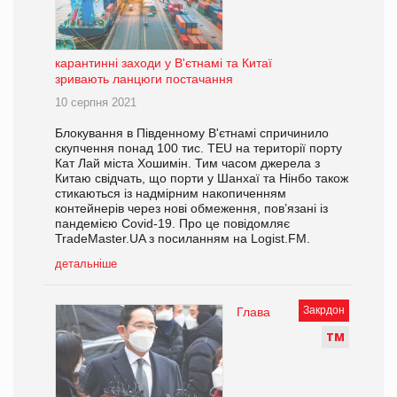
карантинні заходи у В'єтнамі та Китаї
зривають ланцюги постачання
10 серпня 2021
Блокування в Південному В'єтнамі спричинило
скупчення понад 100 тис. TEU на території порту
Кат Лай міста Хошимін. Тим часом джерела з
Китаю свідчать, що порти у Шанхаї та Нінбо також
стикаються із надмірним накопиченням
контейнерів через нові обмеження, пов’язані із
пандемією Covid-19. Про це повідомляє
TradeMaster.UA з посиланням на Logist.FM.
детальніше
Закрдон
Глава
Т
М