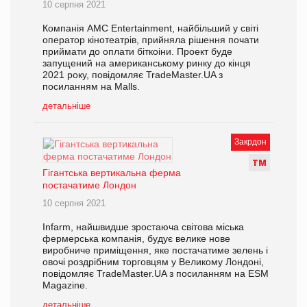
10 серпня 2021
Компанія AMC Entertainment, найбільший у світі
оператор кінотеатрів, прийняла рішення почати
приймати до оплати біткоіни. Проект буде
запущений на американському ринку до кінця
2021 року, повідомляє TradeMaster.UA з
посиланням на Malls.
детальніше
Закрдон
Т
М
Гігантська вертикальна ферма
постачатиме Лондон
10 серпня 2021
Infarm, найшвидше зростаюча світова міська
фермерська компанія, будує велике нове
виробниче приміщення, яке постачатиме зелень і
овочі роздрібним торговцям у Великому Лондоні,
повідомляє TradeMaster.UA з посиланням на ESM
Magazine.
детальніше