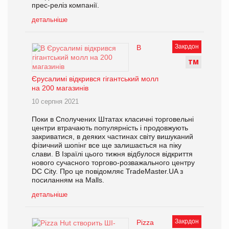
прес-реліз компанії.
детальніше
Закрдон
В
Т
М
Єрусалимі відкрився гігантський молл
на 200 магазинів
10 серпня 2021
Поки в Сполучених Штатах класичні торговельні
центри втрачають популярність і продовжують
закриватися, в деяких частинах світу вишуканий
фізичний шопінг все ще залишається на піку
слави. В Ізраїлі цього тижня відбулося відкриття
нового сучасного торгово-розважального центру
DC City. Про це повідомляє TradeMaster.UA з
посиланням на Мalls.
детальніше
Закрдон
Pizza