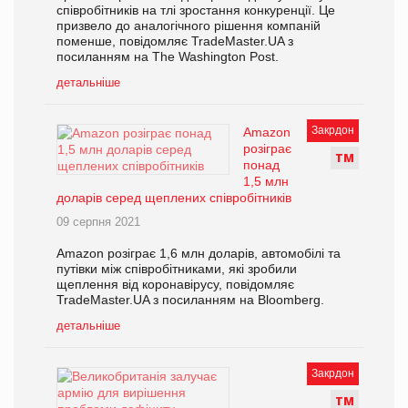
співробітників на тлі зростання конкуренції. Це
призвело до аналогічного рішення компаній
поменше, повідомляє TradeMaster.UA з
посиланням на The Washington Post.
детальніше
Закрдон
Amazon
розіграє
Т
М
понад
1,5 млн
доларів серед щеплених співробітників
09 серпня 2021
Amazon розіграє 1,6 млн доларів, автомобілі та
путівки між співробітниками, які зробили
щеплення від коронавірусу, повідомляє
TradeMaster.UA з посиланням на Bloomberg.
детальніше
Закрдон
Т
М