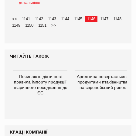
детальніше
<<
1141
1142
1143
1144
1145
1146
1147
1148
1149
1150
1151
>>
ЧИТАЙТЕ ТАКОЖ
Починають діяти нові
Аргентина повертається з
правила імпорту продукції
продуктами птахівництва
тваринного походження до
на європейський ринок
ЄС
КРАЩІ КОМПАНІЇ