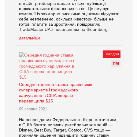
онлайн-рітейлерів падають після публікації
щоквартальних фінансових звітів. Це змушує
компанії із захмарно високими оцінками відчувати
себе невпевнено, оскільки інвестори більше не
готові платити за зростання, повідомляє
TradeMaster.UA з посиланням на Bloomberg.
детальніше
Закрдон
Т
М
Середня годинна ставка працівників
супермаркетів і громадського
харчування в США вперше
перевищила $15
09 серпня 2021
На основі даних Федерального бюро статистики,
в США багато великих ритейлових компаній —
Disney, Best Buy, Target, Costco, CVS тощо —
прийняли рішення підвищити годинну ставку