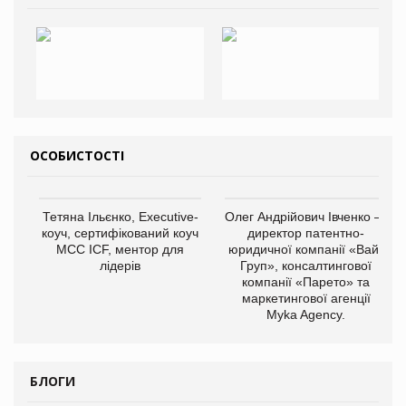
ОСОБИСТОСТІ
Тетяна Ільєнко, Executive-
Олег Андрійович Івченко —
коуч, сертифікований коуч
директор патентно-
МСС ICF, ментор для
юридичної компанії «Вайз
лідерів
Груп», консалтингової
компанії «Парето» та
маркетингової агенції
Myka Agency.
БЛОГИ