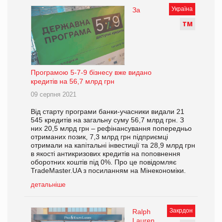
Україна
За
Т
М
Програмою 5-7-9 бізнесу вже видано
кредитів на 56,7 млрд грн
09 серпня 2021
Від старту програми банки-учасники видали 21
545 кредитів на загальну суму 56,7 млрд грн. З
них 20,5 млрд грн – рефінансування попередньо
отриманих позик, 7,3 млрд грн підприємці
отримали на капітальні інвестиції та 28,9 млрд грн
в якості антикризових кредитів на поповнення
оборотних коштів під 0%. Про це повідомляє
TradeMaster.UA з посиланням на Мінекономіки.
детальніше
Закрдон
Ralph
Lauren