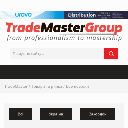
TradeMaster
Товари та ринки
Все новости
Всі
Україна
Закордон