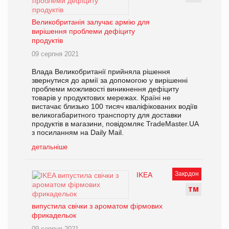
Великобританія залучає армію для
вирішення проблеми дефіциту
продуктів
09 серпня 2021
Влада Великобританії прийняла рішення
звернутися до армії за допомогою у вирішенні
проблеми можливості виникнення дефіциту
товарів у продуктових мережах. Країні не
вистачає близько 100 тисяч кваліфікованих водіїв
великогабаритного транспорту для доставки
продуктів в магазини, повідомляє TradeMaster.UA
з посиланням на Daily Mail.
детальніше
Закрдон
IKEA
Т
М
випустила свічки з ароматом фірмових
фрикадельок
09 серпня 2021