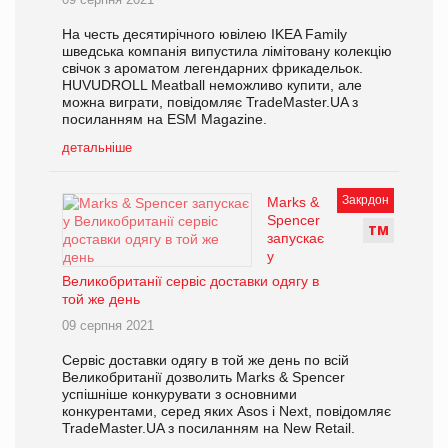
На честь десятирічного ювілею IKEA Family
шведська компанія випустила лімітовану колекцію
свічок з ароматом легендарних фрикадельок.
HUVUDROLL Meatball неможливо купити, але
можна виграти, повідомляє TradeMaster.UA з
посиланням на ESM Magazine.
детальніше
Закрдон
Marks &
Spencer
Т
М
запускає
у
Великобританії сервіс доставки одягу в
той же день
09 серпня 2021
Сервіс доставки одягу в той же день по всій
Великобританії дозволить Marks & Spencer
успішніше конкурувати з основними
конкурентами, серед яких Asos і Next, повідомляє
TradeMaster.UA з посиланням на New Retail.