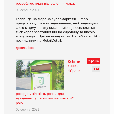
розроблює план відновлення маржі
09 серпня 2021
Голландська мережа супермаркетів Jumbo
працює над планом відновлення, щоб підвищити
свою маржу, на яку останні місяці посилюється
тиск через зростання цін на сировину та високу
конкуренцію. Про це повідомляє TradeMaster.UA з
посиланням на RetailDetail.
детальніше
Україна
Клієнти
ОККО
Т
М
зібрали
рекордну кількість речей для
нужденних у першому півріччі 2021
року
09 серпня 2021