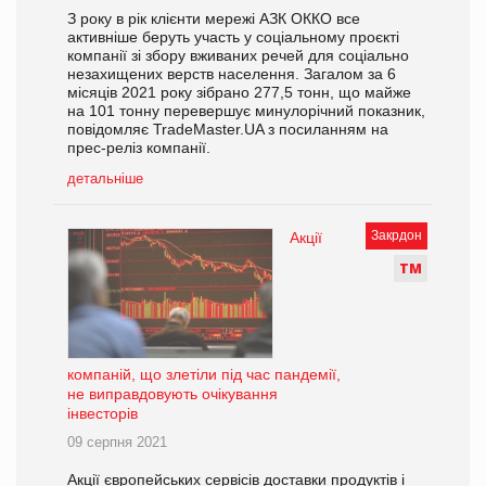
З року в рік клієнти мережі АЗК ОККО все
активніше беруть участь у соціальному проєкті
компанії зі збору вживаних речей для соціально
незахищених верств населення. Загалом за 6
місяців 2021 року зібрано 277,5 тонн, що майже
на 101 тонну перевершує минулорічний показник,
повідомляє TradeMaster.UA з посиланням на
прес-реліз компанії.
детальніше
Закрдон
Акції
Т
М
компаній, що злетіли під час пандемії,
не виправдовують очікування
інвесторів
09 серпня 2021
Акції європейських сервісів доставки продуктів і