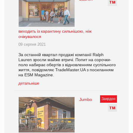
Т
М
виходить із карантину сильнішою, ніж
очікувалося
09 серпня 2021
За останній квартал продажі компанії Ralph
Lauren зросли майже втричі. Попит на сорочки-
поло набирає обертів з відновленням суспільного
життя, повідомляє TradeMaster.UA з посиланням
на ESM Magazine.
детальніше
Закрдон
Jumbo
Т
М