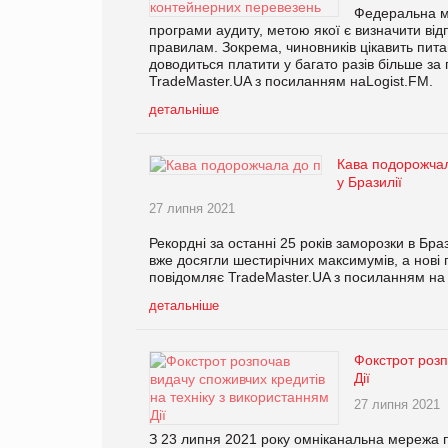
Федеральна мо
програми аудиту, метою якої є визначити відп
правилам. Зокрема, чиновників цікавить пита
доводиться платити у багато разів більше за 
TradeMaster.UA з посиланням наLogist.FM.
детальніше
Кава подорожчал
у Бразилії
27 липня 2021
Рекордні за останні 25 років заморозки в Бра
вже досягли шестирічних максимумів, а нові 
повідомляє TradeMaster.UA з посиланням на
детальніше
Фокстрот розп
Дії
27 липня 2021
З 23 липня 2021 року омніканальна мережа п