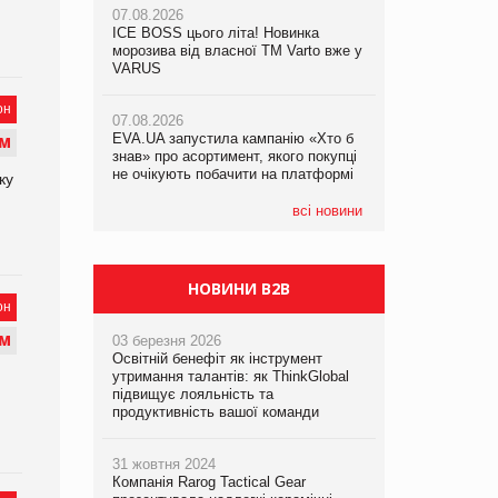
07.08.2026
07.08.2026
ICE BOSS цього літа! Новинка
ICE BOSS цього літа! Новинка
07.08.2026
морозива від власної ТМ Varto вже у
морозива від власної ТМ Varto вже у
Франція заборонила рекламні дзвінки
VARUS
VARUS
без згоди клієнтів
он
07.08.2026
07.08.2026
EVA.UA запустила кампанію «Хто б
EVA.UA запустила кампанію «Хто б
М
знав» про асортимент, якого покупці
знав» про асортимент, якого покупці
не очікують побачити на платформі
не очікують побачити на платформі
ку
всі новини
НОВИНИ B2B
он
М
03 березня 2026
Освітній бенефіт як інструмент
утримання талантів: як ThinkGlobal
підвищує лояльність та
продуктивність вашої команди
31 жовтня 2024
Компанія Rarog Tactical Gear