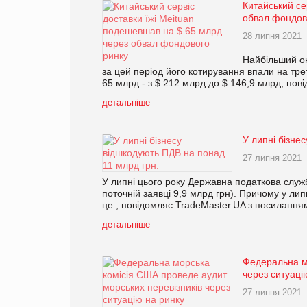
Китайський се
обвал фондов
28 липня 2021
Найбільший он
за цей період його котирування впали на тре
65 млрд - з $ 212 млрд до $ 146,9 млрд, пов
детальніше
У липні бізне
27 липня 2021
У липні цього року Державна податкова служ
поточній заявці 9,9 млрд грн). Причому у ли
це , повідомляє TradeMaster.UA з посилання
детальніше
Федеральна мо
через ситуаці
27 липня 2021