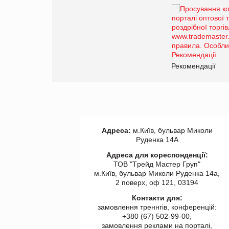
Брагина Людмила
Просування компанії на
порталі оптової та
роздрібної торгівлі
www.trademaster.ua.
правила. Особливості.
ії
Рекомендації
Адреса:
м.Київ, бульвар Миколи
Руденка 14А
Адреса для кореспонденції:
ТОВ "Tрейд Мастер Груп"
м.Київ, бульвар Миколи Руденка 14а,
2 поверх, оф 121, 03194
Контакти для:
замовлення треннгів, конференцій:
+380 (67) 502-99-00,
замовлення реклами на порталі,