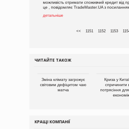
можливість отримати споживчий кредит від пр
це , повідомляє TradeMaster.UA з посиланням
детальніше
<<
1151
1152
1153
115
ЧИТАЙТЕ ТАКОЖ
ує виробника
Зміна клімату загрожує
Криза у Кита
добавок Thorne
світовим дефіцитом чаю
спричинити 
матча
потрясіння для 
економі
КРАЩІ КОМПАНІЇ