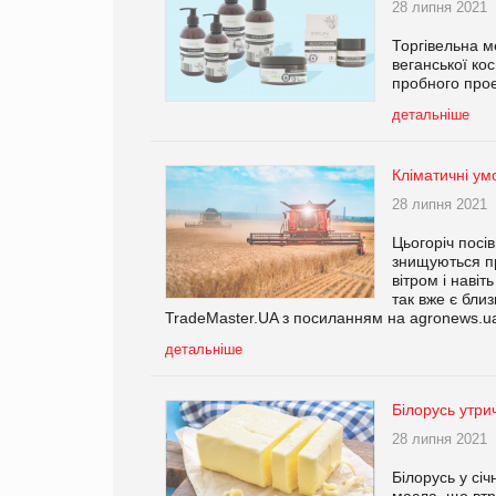
28 липня 2021
Торгівельна м
веганської ко
пробного прое
детальніше
Кліматичні ум
28 липня 2021
Цьогоріч посі
знищуються п
вітром і навіт
так вже є бли
TradeMaster.UA з посиланням на agronews.u
детальніше
Білорусь утри
28 липня 2021
Білорусь у січ
масла, що втр