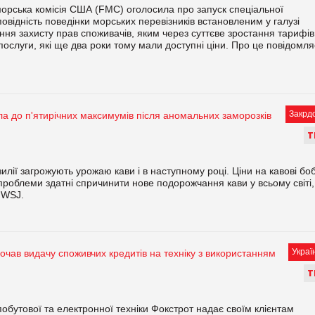
рська комісія США (FMC) оголосила про запуск спеціальної
овідність поведінки морських перевізників встановленим у галузі
ння захисту прав споживачів, яким через суттєве зростання тарифів
послуги, які ще два роки тому мали доступні ціни. Про це повідомля
Закрд
а до п'ятирічних максимумів після аномальних заморозків
Т
зилії загрожують урожаю кави і в наступному році. Ціни на кавові бо
проблеми здатні спричинити нове подорожчання кави у всьому світі,
 WSJ.
Украї
очав видачу споживчих кредитів на техніку з використанням
Т
обутової та електронної техніки Фокстрот надає своїм клієнтам