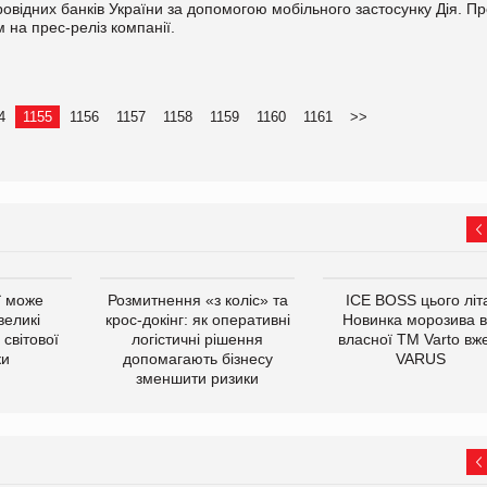
овідних банків України за допомогою мобільного застосунку Дія. П
 на прес-реліз компанії.
4
1155
1156
1157
1158
1159
1160
1161
>>
ї може
Розмитнення «з коліс» та
ICE BOSS цього літ
великі
крос-докінг: як оперативні
Новинка морозива в
світової
логістичні рішення
власної ТМ Varto вж
ки
допомагають бізнесу
VARUS
зменшити ризики