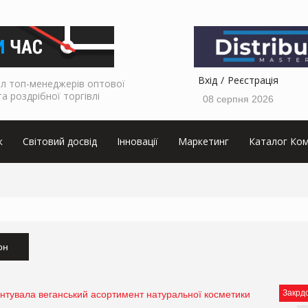
Вхід
Реєстрація
л топ-менеджерів оптової
та роздрібної торгівлі
08 серпня 2026
к
Світовий досвід
Інновації
Маркетинг
Каталог Ком
он
Закрд
ентувала веганський асортимент натуральної косметики