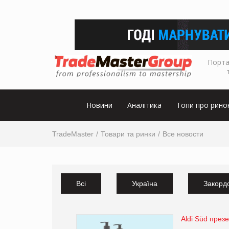
Порта
Новини
Аналітика
Топи про рино
TradeMaster
Товари та ринки
Все новости
Всі
Україна
Закорд
Aldi Süd през