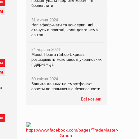
презентувала надлегкі керамічні
он
бронеплити
М
31 липня 2024
Напівфабрикати та консерви, які
стануть в пригоді, коли довго нема
світла
24 червня 2024
Meest Пошта і Shop-Express
розширюють можливості українських
на
підприємців
М
30 квітня 2024
Защита данных на смартфонах:
ро
советы по повышению безопасности
Всі новини
он