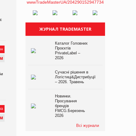
є
ЖУРНАЛ TRADEMASTER
Каталог Головних
Проєктів
он
PrivateLabel –
2026
М
Сучасні рішення в
би
Логістиці&Дистрибуції
– 2026. Травень
Новинки.
Просування
брендів
на
FMCG.Березень
2026
М
Всі журнали