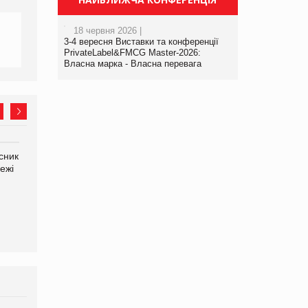
18 червня 2026 |
3-4 вересня Виставки та конференції
PrivateLabel&FMCG Master-2026:
Власна марка - Власна перевага
сник
Олексій Логачов-Михайлов
Яна Сараніна, директор
ежі
Файно маркет Директор
компанії «УкраМарин»
департаменту з
виробництва