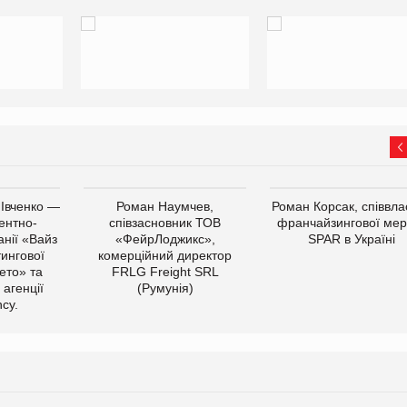
 Івченко —
Роман Наумчев,
Роман Корсак, співвла
ентно-
співзасновник ТОВ
франчайзингової мер
нії «Вайз
«ФейрЛоджикс»,
SPAR в Україні
тингової
комерційний директор
ето» та
FRLG Freight SRL
 агенції
(Румунія)
cy.