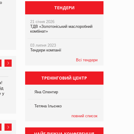
ро
ТЕНДЕРИ
21 січня 2026
ТДВ «Золотоніський маслоробний
комбінат»
03 липня 2023
Тендери компанії
Всі тендери
ТРЕНІНГОВИЙ ЦЕНТР
а!
EVA.UA запустила
Kraft Heinz скоротила
ід
кампанію «Хто б знав» про
збиток у першому півріччі
Яна Олентир
е у
асортимент, якого покупці
не очікують побачити на
платформі
Тетяна Ільєнко
повний список
НАЙБЛИЖЧА КОНФЕРЕНЦІЯ