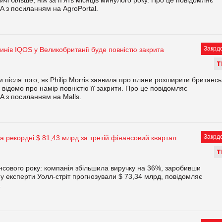
A з посиланням на AgroPortal.
Закрд
нів IQOS у Великобританії буде повністю закрита
Т
и після того, як Philip Morris заявила про плани розширити британсь
 відомо про намір повністю її закрити. Про це повідомляє
A з посиланням на Malls.
Закрд
а рекордні $ 81,43 млрд за третій фінансовий квартал
Т
нансового року: компанія збільшила виручку на 36%, заробивши
у експерти Уолл-стріт прогнозували $ 73,34 млрд, повідомляє
.