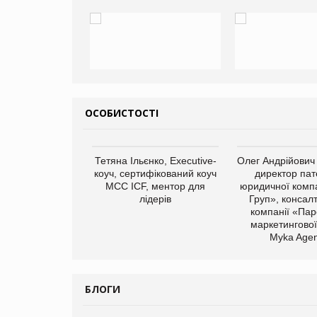
ОСОБИСТОСТІ
арас Ігорович,
Тетяна Ільєнко, Executive-
Олег Андрійович
иробництва ТОВ
коуч, сертифікований коуч
директор пат
Герчак"
МСС ICF, ментор для
юридичної компа
лідерів
Груп», консал
компанії «Пар
маркетингової
Myka Agen
БЛОГИ