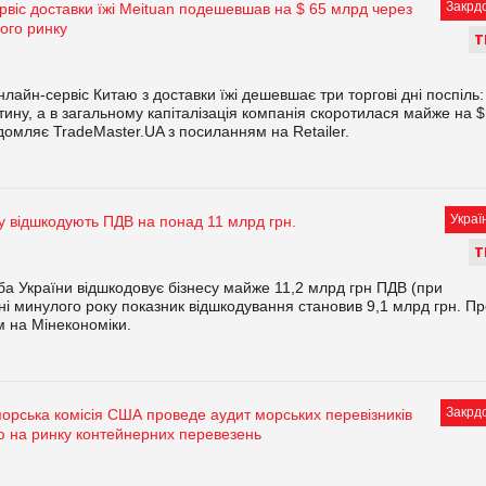
Закрд
рвіс доставки їжі Meituan подешевшав на $ 65 млрд через
ого ринку
Т
лайн-сервіс Китаю з доставки їжі дешевшає три торгові дні поспіль:
тину, а в загальному капіталізація компанія скоротилася майже на $
ідомляє TradeMaster.UA з посиланням на Retailer.
Украї
су відшкодують ПДВ на понад 11 млрд грн.
Т
ба України відшкодовує бізнесу майже 11,2 млрд грн ПДВ (при
пні минулого року показник відшкодування становив 9,1 млрд грн. П
м на Мінекономіки.
Закрд
рська комісія США проведе аудит морських перевізників
ю на ринку контейнерних перевезень