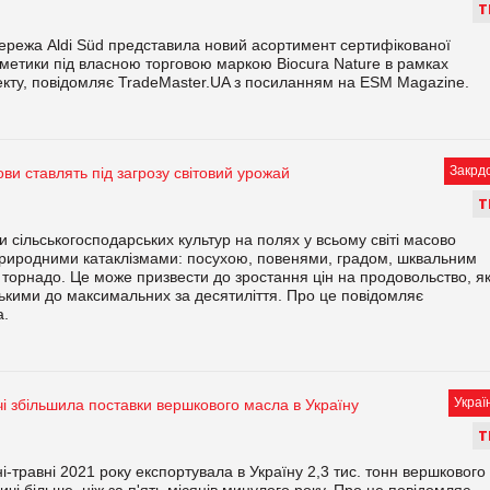
Т
ережа Aldi Süd представила новий асортимент сертифікованої
сметики під власною торговою маркою Biocura Nature в рамках
кту, повідомляє TradeMaster.UA з посиланням на ESM Magazine.
Закрд
ови ставлять під загрозу світовий урожай
Т
ви сільськогосподарських культур на полях у всьому світі масово
риродними катаклізмами: посухою, повенями, градом, шквальним
ь торнадо. Це може призвести до зростання цін на продовольство, які
зькими до максимальних за десятиліття. Про це повідомляє
a.
Украї
чі збільшила поставки вершкового масла в Україну
Т
ні-травні 2021 року експортувала в Україну 2,3 тис. тонн вершкового
ичі більше, ніж за п'ять місяців минулого року. Про це повідомляє