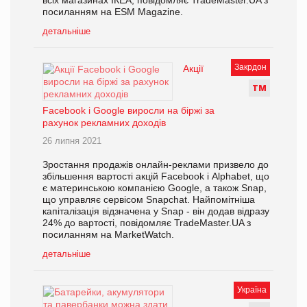
всіх магазинах ІКЕА, повідомляє TradeMaster.UA з
посиланням на ESM Magazine.
детальніше
Закрдон
Акції
Т
М
Facebook і Google виросли на біржі за
рахунок рекламних доходів
26 липня 2021
Зростання продажів онлайн-реклами призвело до
збільшення вартості акцій Facebook і Alphabet, що
є материнською компанією Google, а також Snap,
що управляє сервісом Snapchat. Найпомітніша
капіталізація відзначена у Snap - він додав відразу
24% до вартості, повідомляє TradeMaster.UA з
посиланням на MarketWatch.
детальніше
Україна