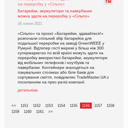
Т
М
Батарейки, акумулятори та павербанки
можна здати на переробку у «Сільпо»
26 липня 2021
«Сільпо» та проєкт «Батарейки, здавайтеся!»
розпочали спільний збір батарейок для
подальшої переробки на заводі GreenWEEE у
Румунії. Відтепер гості мережі у більш ніж 300
супермаркетах по всій країні можуть здати на
переробку використані батарейки, акумулятори
від мобільних телефонів і ноутбуків та
павербанки. Контейнери знаходяться на
пакувальних столиках або біля баків для
сортування сміття, повідомляє TradeMaster.UA з
посиланням на прес-реліз компанії.
детальніше
<<
1151
1152
1153
1154
1155
1156
1157
1158
1159
1160
1161
>>