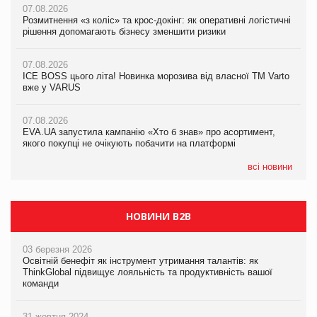
07.08.2026
07.08.2026
07.08.2026
Розмитнення «з коліс» та крос-докінг: як оперативні логістичні
Розмитнення «з коліс» та крос-докінг: як оперативні логістичні
Kraft Heinz скоротила збиток у першому півріччі
рішення допомагають бізнесу зменшити ризики
рішення допомагають бізнесу зменшити ризики
07.08.2026
07.08.2026
07.08.2026
Продажі Hugo Boss впали на 9%
ICE BOSS цього літа! Новинка морозива від власної ТМ Varto
ICE BOSS цього літа! Новинка морозива від власної ТМ Varto
вже у VARUS
вже у VARUS
07.08.2026
Франція заборонила рекламні дзвінки без згоди клієнтів
07.08.2026
07.08.2026
EVA.UA запустила кампанію «Хто б знав» про асортимент,
EVA.UA запустила кампанію «Хто б знав» про асортимент,
якого покупці не очікують побачити на платформі
якого покупці не очікують побачити на платформі
всі новини
НОВИНИ B2B
03 березня 2026
Освітній бенефіт як інструмент утримання талантів: як
ThinkGlobal підвищує лояльність та продуктивність вашої
команди
31 жовтня 2024