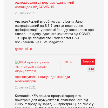
оштрафували за рекламу одягу, який
«захищає» від COVID-19
26 липня 2021
Австралійський виробник одягу Lorna Jane
оштрафований на $ 3,7 млн за поширення
дезінформації - у рекламі бренду говорилося про
створення одягу, здатного захистити від COVID-
19. Про це повідомляє TradeMaster.UA з
посиланням на ESM Magazine.
детальніше
Закрдон
ІКЕА
Т
М
презентувала «книгу» для зарядки
акумуляторів
26 липня 2021
Компанія ІКЕА почала продажі зарядного
пристрою для акумуляторів, стилізованого під
книгу. У продажу зарядний пристрій Tjugo вже є у