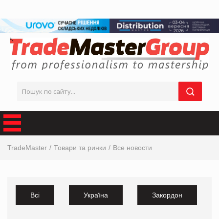
TradeMaster
Товари та ринки
Все новости
Всі
Україна
Закордон