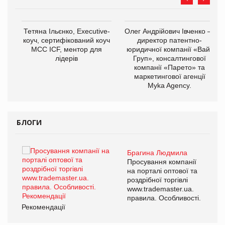
,
Тетяна Ільєнко, Executive-
Олег Андрійович Івченко —
ОВ
коуч, сертифікований коуч
директор патентно-
МСС ICF, ментор для
юридичної компанії «Вайз
лідерів
Груп», консалтингової
компанії «Парето» та
маркетингової агенції
Myka Agency.
БЛОГИ
Брагина Людмила
ї
Просування компанії
а
на порталі оптової та
роздрібної торгівлі
www.trademaster.ua.
і.
правила. Особливості.
Рекомендації
Ре