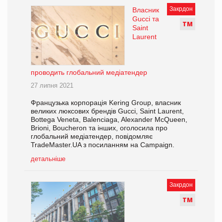
Закрдон
Власник
Gucci та
Т
М
Saint
Laurent
проводить глобальний медіатендер
27 липня 2021
Французька корпорація Kering Group, власник
великих люксових брендів Gucci, Saint Laurent,
Bottega Veneta, Balenciaga, Alexander McQueen,
Brioni, Boucheron та інших, оголосила про
глобальний медіатендер, повідомляє
TradeMaster.UA з посиланням на Campaign.
детальніше
Закрдон
Т
М