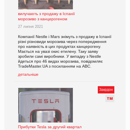
вилучають з продажу в Іспанії
морозиво з канцерогеном
27 липня 2021
Компанії Nestle і Mars знімуть з продажу в Іспанії
різні різновиди морозива через попередження
про наявність в цих продуктах канцерогену.
Мається на увазі окис етилену. Таку заяву
зробили самі виробники. У випадку з Nestle
йдеться про 46 видах морозива, повідомляє
TradeMaster.UA з посиланням на АВС.
детальніше
Закрдон
Т
М
Прибутки Tesla за другий квартал