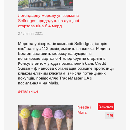
Легендарну мережу універмагів
Selfridges продадуть на аукціоні -
стартова ціна £ 4 млрд
27 липня 2021
Мережа універмагів компанії Selfridges, історія
якої налічує 113 років, змінить власника. Родина
Вестон виставить мережу на аукціон із
початковою вартістю 4 млрд фунтів стерлінгів.
Консультантом угоди призначений банк Credit
Suisse - фінансова організація розішле пропозиції
кільком елітним клієнтам із числа потенційних
покупців, повідомляє TradeMaster.UA з
посиланням на Malls.
детальніше
Закрдон
Nestle і
Mars
Т
М