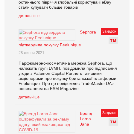
останнього півріччя глобальні користувачі eBay
стали купувати більше товарів
детальніше
Закрдон
Sephora
Т
М
підтвердила покупку Feelunique
26 липня 2021
Парфюмерно-косметична мережа Sephora, що
належить групі LVMH, повідомила про підписання
угоди з Palamon Capital Partners таіншими
акціонерами про покупку британської платформи
Feelunique. Про це повідомляє TradeMaster.UA з
посиланням на ESM Magazine.
детальніше
Закрдон
Бренд
Lorna
Т
М
Jane