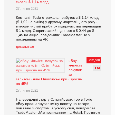
склали $ 1,14 млрд
27 липня 2021
Компанія Tesla отримала прибуток в $ 1,14 млрд
($ 1,02 на акцію) у другому кварталі цього року -
вперше чистий прибуток підприємства перевищив
$ 1 млрд. Скоригований піднявся з $ 0,44 до $
1,45 на акцію, повідомляє TradeMaster.UA з
посиланням на AP.
детальніше
Закрдон
eBay:
кількість
Т
М
покупок
за
запитом «літні Олімпійські ігри» зросла
на 45%
27 липня 2021
Напередодні старту Олімпійських ігор в Токіо
eBay проаналізував зміну попиту на товари,
пов'язані зі спортом, в усьому світі, повідомляє
TradeMaster.UA з посиланням на Retail. Протягом