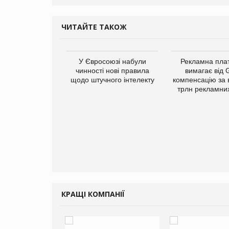
ЧИТАЙТЕ ТАКОЖ
у Зеландію
У Євросоюзі набули
Рекламна пл
22,1% світового
чинності нові правила
вимагає від 
ту молочної
щодо штучного інтелекту
компенсацію за 
одукції
трлн рекламних
КРАЩІ КОМПАНІЇ