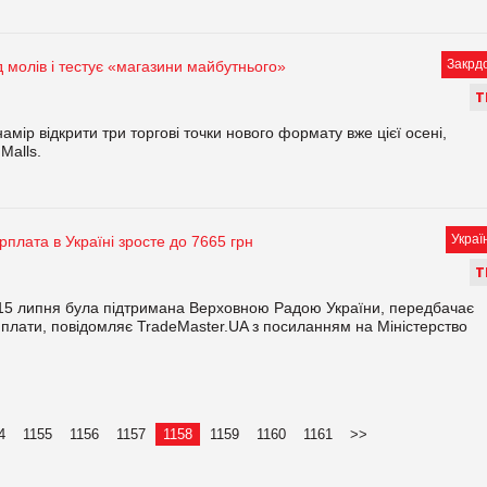
Закрд
ід молів і тестує «магазини майбутнього»
Т
амір відкрити три торгові точки нового формату вже цієї осені,
Malls.
Украї
рплата в Україні зросте до 7665 грн
Т
 15 липня була підтримана Верховною Радою України, передбачає
 плати, повідомляє TradeMaster.UA з посиланням на Міністерство
4
1155
1156
1157
1158
1159
1160
1161
>>