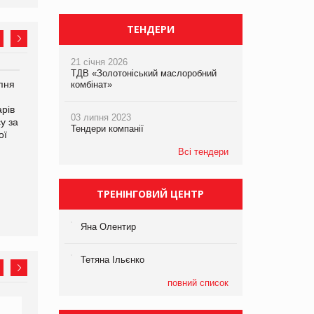
ТЕНДЕРИ
21 січня 2026
ТДВ «Золотоніський маслоробний
рпня
Смачне поповнення
комбінат»
дитячого меню: у VARUS
рів
з’явилися новинки від ТМ
03 липня 2023
у за
ТОКЕРИ
Тендери компанії
ої
Всі тендери
Сергій Лісунов про
заморожені хлібобулочні
вироби на
ТРЕНІНГОВИЙ ЦЕНТР
PrivateLabel&FMCG Master
2026
Яна Олентир
Тетяна Ільєнко
повний список