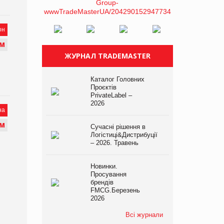
он
М
ЖУРНАЛ TRADEMASTER
Каталог Головних
Проєктів
PrivateLabel –
2026
на
М
Сучасні рішення в
Логістиці&Дистрибуції
– 2026. Травень
Новинки.
Просування
брендів
FMCG.Березень
2026
Всі журнали