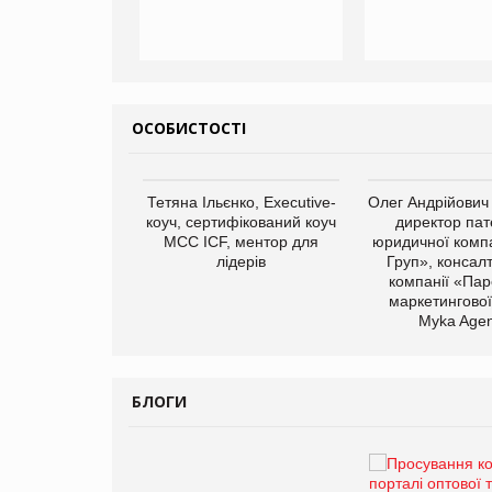
ОСОБИСТОСТІ
арас Ігорович,
Тетяна Ільєнко, Executive-
Олег Андрійович
иробництва ТОВ
коуч, сертифікований коуч
директор пат
Герчак"
МСС ICF, ментор для
юридичної компа
лідерів
Груп», консал
компанії «Пар
маркетингової
Myka Agen
БЛОГИ
Брагина Людмила
Просування компанії на