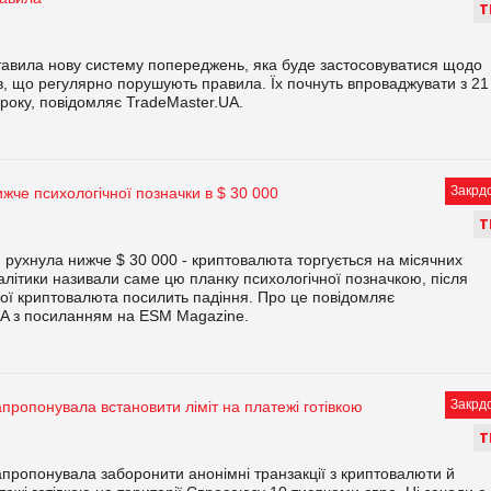
Т
авила нову систему попереджень, яка буде застосовуватися щодо
, що регулярно порушують правила. Їх почнуть впроваджувати з 21
року, повідомляє TradeMaster.UA.
Закрд
ижче психологічної позначки в $ 30 000
Т
ін рухнула нижче $ 30 000 - криптовалюта торгується на місячних
алітики називали саме цю планку психологічної позначкою, після
ої криптовалюта посилить падіння. Про це повідомляє
UA з посиланням на ESM Magazine.
Закрд
апропонувала встановити ліміт на платежі готівкою
Т
апропонувала заборонити анонімні транзакції з криптовалюти й