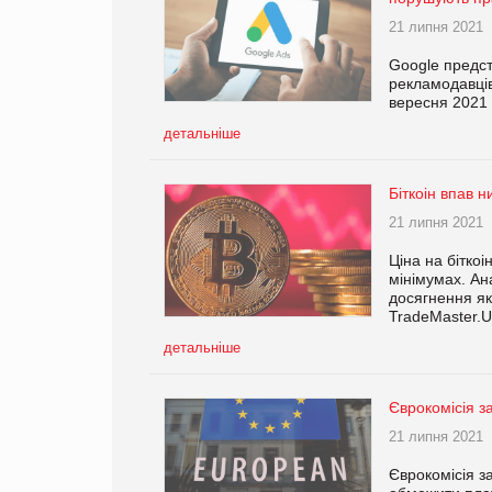
21 липня 2021
Google предст
рекламодавців
вересня 2021 
детальніше
Біткоін впав н
21 липня 2021
Ціна на бітко
мінімумах. Ан
досягнення як
TradeMaster.
детальніше
Єврокомісія з
21 липня 2021
Єврокомісія з