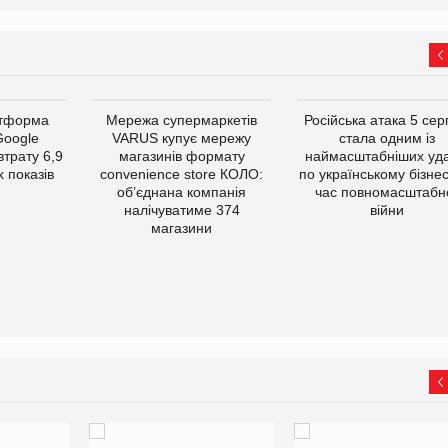
атформа
Мережа супермаркетів
Російська атака 5 се
Google
VARUS купує мережу
стала одним із
втрату 6,9
магазинів формату
наймасштабніших уда
 показів
convenience store КОЛО:
по українському бізнес
об’єднана компанія
час повномасштабн
налічуватиме 374
війни
магазини