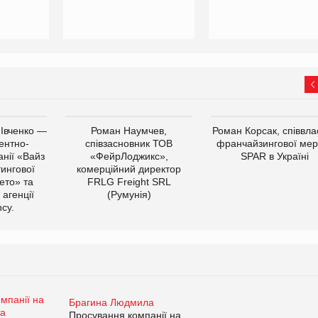
 Івченко —
Роман Наумчев,
Роман Корсак, співвла
ентно-
співзасновник ТОВ
франчайзингової мер
нії «Вайз
«ФейрЛоджикс»,
SPAR в Україні
тингової
комерційний директор
ето» та
FRLG Freight SRL
 агенції
(Румунія)
cy.
Брагина Людмила
Просування компанії на