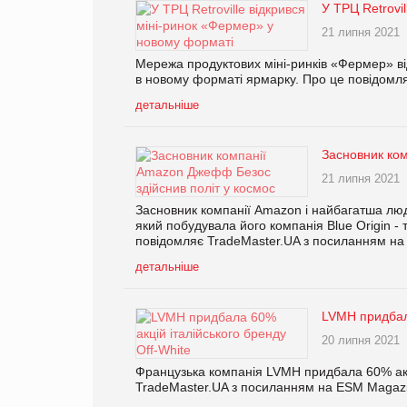
У ТРЦ Retrovi
21 липня 2021
Мережа продуктових міні-ринків «Фермер» від
в новому форматі ярмарку. Про це повідомля
детальніше
Засновник ком
21 липня 2021
Засновник компанії Amazon і найбагатша люд
який побудувала його компанія Blue Origin -
повідомляє TradeMaster.UA з посиланням на R
детальніше
LVMH придбала
20 липня 2021
Французька компанія LVMH придбала 60% акці
TradeMaster.UA з посиланням на ESM Magaz