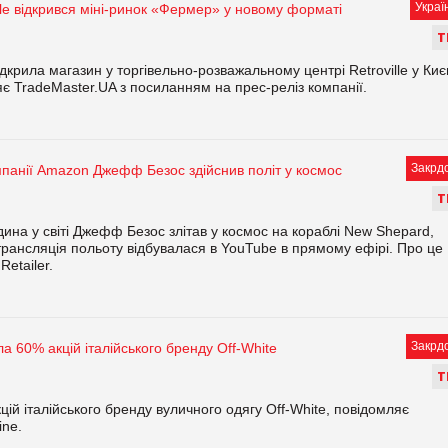
Украї
lle відкрився міні-ринок «Фермер» у новому форматі
Т
крила магазин у торгівельно-розважальному центрі Retroville у Киє
є TradeMaster.UA з посиланням на прес-реліз компанії.
Закрд
панії Amazon Джефф Безос здійснив політ у космос
Т
ина у світі Джефф Безос злітав у космос на кораблі New Shepard,
 трансляція польоту відбувалася в YouTube в прямому ефірі. Про це
etailer.
Закрд
 60% акцій італійського бренду Off-White
Т
й італійського бренду вуличного одягу Off-White, повідомляє
ine.