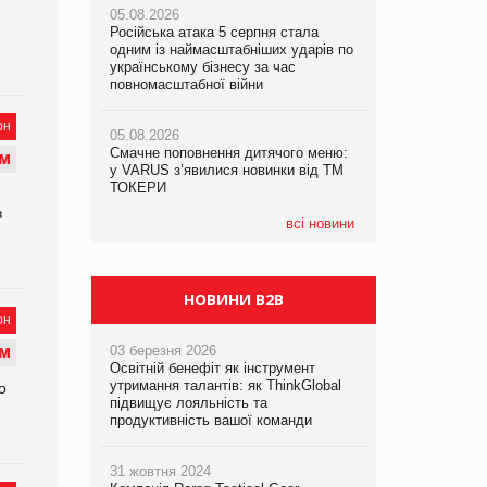
05.08.2026
05.08.2026
рекламі екологічних продуктів
Російська атака 5 серпня стала
Російська атака 5 серпня стала
одним із наймасштабніших ударів по
одним із наймасштабніших ударів по
05.08.2026
українському бізнесу за час
українському бізнесу за час
AstraZeneca обговорює найбільшу
повномасштабної війни
повномасштабної війни
угоду десятиліття
он
05.08.2026
05.08.2026
Смачне поповнення дитячого меню:
Смачне поповнення дитячого меню:
М
у VARUS з’явилися новинки від ТМ
у VARUS з’явилися новинки від ТМ
ТОКЕРИ
ТОКЕРИ
з
всі новини
НОВИНИ B2B
он
03 березня 2026
М
Освітній бенефіт як інструмент
утримання талантів: як ThinkGlobal
о
підвищує лояльність та
продуктивність вашої команди
31 жовтня 2024