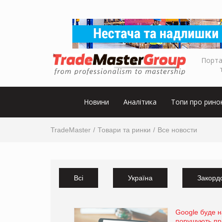
Порта
Новини
Аналітика
Топи про рино
TradeMaster
Товари та ринки
Все новости
Всі
Україна
Закорд
Google буде н
порушують пр