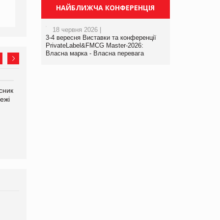
НАЙБЛИЖЧА КОНФЕРЕНЦІЯ
18 червня 2026 |
3-4 вересня Виставки та конференції
PrivateLabel&FMCG Master-2026:
Власна марка - Власна перевага
сник
Олексій Логачов-Михайлов
Яна Сараніна, директор
ежі
Файно маркет Директор
компанії «УкраМарин»
департаменту з
виробництва
Брагина Людмила
Просування компанії на