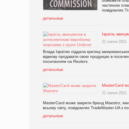
обмежити плат
частиною план
повідомляє Tr
детальніше
Ізраїль звину
21 липня 2021
Влада Ізраїлю піддала критиці американського
відмову продавати свою продукцію в поселен
посиланням на Reuters.
детальніше
MasterCard мо
21 липня 2021
MasterCard може закрити бренд Maestro, який
всьому світу, повідомляє TradeMaster.UA з 
детальніше