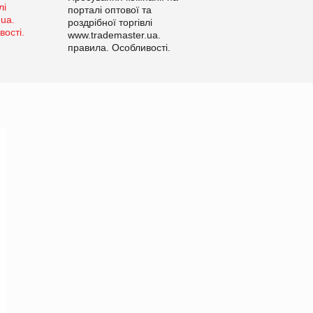
порталі оптової та
роздрібної торгівлі
www.trademaster.ua.
правила. Особливості.
Рекомендації