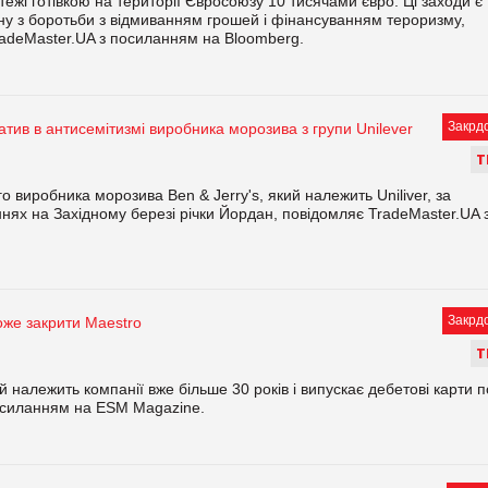
ежі готівкою на території Євросоюзу 10 тисячами євро. Ці заходи є
у з боротьби з відмиванням грошей і фінансуванням тероризму,
adeMaster.UA з посиланням на Bloomberg.
Закрд
ватив в антисемітизмі виробника морозива з групи Unilever
Т
 виробника морозива Ben & Jerry's, який належить Uniliver, за
нях на Західному березі річки Йордан, повідомляє TradeMaster.UA 
Закрд
же закрити Maestro
Т
 належить компанії вже більше 30 років і випускає дебетові карти п
посиланням на ESM Magazine.