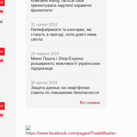
Компанія Rarog Tactical Gear
на
презентувала надлегкі керамічні
бронеплити
М
ві
31 липня 2024
Напівфабрикати та консерви, які
стануть в пригоді, коли довго нема
світла
он
24 червня 2024
Meest Пошта і Shop-Express
М
розширюють можливості українських
підприємців
30 квітня 2024
Защита данных на смартфонах:
советы по повышению безопасности
Всі новини
он
М