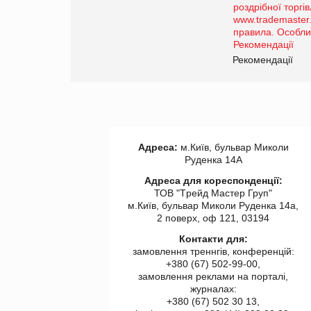
порталі оптової та
роздрібної торгівлі
www.trademaster.ua.
правила. Особливості.
ії
Рекомендації
Адреса:
м.Київ, бульвар Миколи
Руденка 14А
Адреса для кореспонденції:
ТОВ "Tрейд Мастер Груп"
м.Київ, бульвар Миколи Руденка 14а,
2 поверх, оф 121, 03194
Контакти для:
замовлення треннгів, конференцій:
+380 (67) 502-99-00,
замовлення реклами на порталі,
журналах:
+380 (67) 502 30 13,