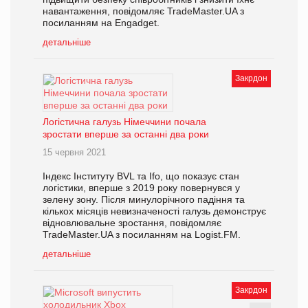
навантаження, повідомляє TradeMaster.UA з
посиланням на Engadget.
детальніше
Закрдон
Логістична галузь Німеччини почала
зростати вперше за останні два роки
15 червня 2021
Індекс Інституту BVL та Ifo, що показує стан
логістики, вперше з 2019 року повернувся у
зелену зону. Після минулорічного падіння та
кількох місяців невизначеності галузь демонструє
відновлювальне зростання, повідомляє
TradeMaster.UA з посиланням на Logist.FM.
детальніше
Закрдон