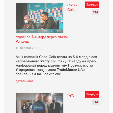
Закрдон
Coca-
Cola
Т
М
втратила $ 4 млрд через вчинок
Роналду
16 червня 2021
Акції компанії Coca-Cola впали на $ 4 млрд після
необережного жесту Кріштіану Роналду на прес-
конференції перед матчем між Португалією та
Угорщиною, повідомляє TradeMaster.UA з
посиланням на The Athletic.
детальніше
Закрдон
Суд
Т
М