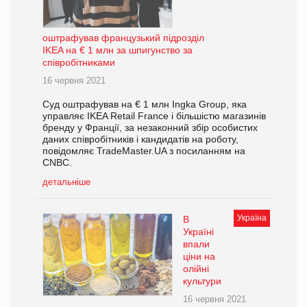
оштрафував французький підрозділ
IKEA на € 1 млн за шпигунство за
співробітниками
16 червня 2021
Суд оштрафував на € 1 млн Ingka Group, яка
управляє IKEA Retail France і більшістю магазинів
бренду у Франції, за незаконний збір особистих
даних співробітників і кандидатів на роботу,
повідомляє TradeMaster.UA з посиланням на
CNBC.
детальніше
Україна
В
Україні
впали
ціни на
олійні
культури
16 червня 2021