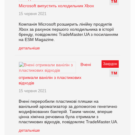
Т
М
Microsoft випустить холодильник Xbox
15 червня 2021
Компанія Microsoft розширить лінійку продуктів
Xbox за рахунок першого холодильника в історії
бренду, повідомляє TradeMaster.UA з посиланням
на ESM Magazine.
детальніше
Закрдон
Вчені
Т
М
отримали ванілін з пластикових
відходів
15 червня 2021
Вчені переробили пластикові пляшки на
ванільний ароматизатор за допомогою генетично
модифікованих бактерій. Таким чином, вперше
цінна хімічна речовина була отримали з
пластикових відходів, повідомляє TradeMaster.UA.
детальніше