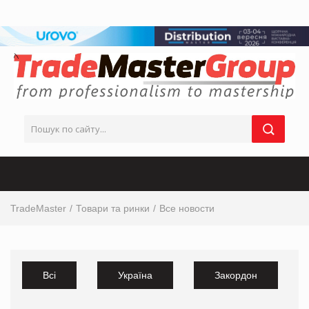
TradeMaster
Товари та ринки
Все новости
Всі
Україна
Закордон