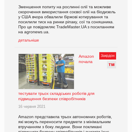
Зменшення попиту на рослинні олії та можливе
скорочення використання соєвої олії на біодизель
у США вчора обвалили біржові котирування та
посилили тиск на ринки ріпаку, сої та соняшника.
Про це повідомляє TradeMaster.UA з посиланням
на agronews.ua.
детальніше
Закрдон
Amazon
почала
Т
М
тестувати трьох складських роботів для
підвищення безпеки співробітників
16 червня 2021
Amazon представила трьох автономних роботів,
які можуть переносити предмети з мінімальним
втручанням з боку людини. Вони покликані
підвищити безпеку співробітників і знизити їхнє