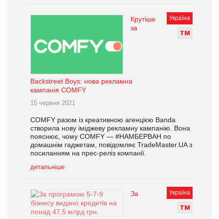
Україна
Крутіше
за
Т
М
Backstreet Boys: нова рекламна
кампанія COMFY
15 червня 2021
COMFY разом із креативною агенцією Banda
створила нову іміджеву рекламну кампанію. Вона
пояснює, чому COMFY — #НАМБЕРВАН по
домашнім гаджетам, повідомляє TradeMaster.UA з
посиланням на прес-реліз компанії.
детальніше
Україна
За
Т
М