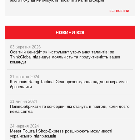
якого покупці не очікують побачити на платформі
якого покупці не очікують побачити на платформі
всі новини
НОВИНИ B2B
03 березня 2026
Освітній бенефіт як інструмент утримання талантів: як
ThinkGlobal підвищує лояльність та продуктивність вашої
команди
31 жовтня 2024
Компанія Rarog Tactical Gear презентувала надлегкі керамічні
бронеплити
31 липня 2024
Напівфабрикати та консерви, які стануть в пригоді, коли довго
нема світла
24 червня 2024
Meest Пошта і Shop-Express розширюють можливості
українських підприємців