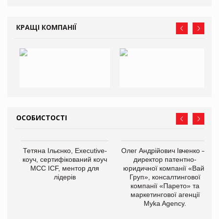
КРАЩІ КОМПАНІЇ
ОСОБИСТОСТІ
Тетяна Ільєнко, Executive-
Олег Андрійович Івченко —
коуч, сертифікований коуч
директор патентно-
МСС ICF, ментор для
юридичної компанії «Вайз
лідерів
Груп», консалтингової
компанії «Парето» та
маркетингової агенції
Myka Agency.