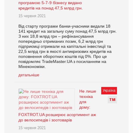
програмою 5-7-9 бізнесу видано
кредитів на понад 47,5 млрд грн.
15 червня 2021
Від старту програми банки-учасники видали 18
141 кредит на загальну суму понад 47,5 млрд грн.
З них 18,8 млрд грн – рефінансування
попередньо отриманих позик, 6,2 млрд грн
підприємці отримали на капітальні інвестиції та
22,5 млрд грн в якості антикризових кредитів на
поповнення оборотних коштів під 0%. Про це
повідомляє TradeMaster.UA з посиланням на
Мінекономіки.
детальніше
Україна
Не лише
техніка
Т
М
для
дому:
FOXTROT.UA розширює асортимент аж
до велосипедів і зоотоварів
15 червня 2021