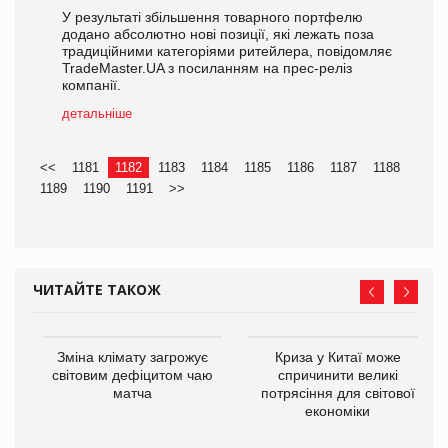
У результаті збільшення товарного портфелю
додано абсолютно нові позиції, які лежать поза
традиційними категоріями ритейлера, повідомляє
TradeMaster.UA з посиланням на прес-реліз
компанії.
детальніше
<<
1181
1182
1183
1184
1185
1186
1187
1188
1189
1190
1191
>>
ЧИТАЙТЕ ТАКОЖ
Зміна клімату загрожує
Криза у Китаї може
світовим дефіцитом чаю
спричинити великі
матча
потрясіння для світової
економіки