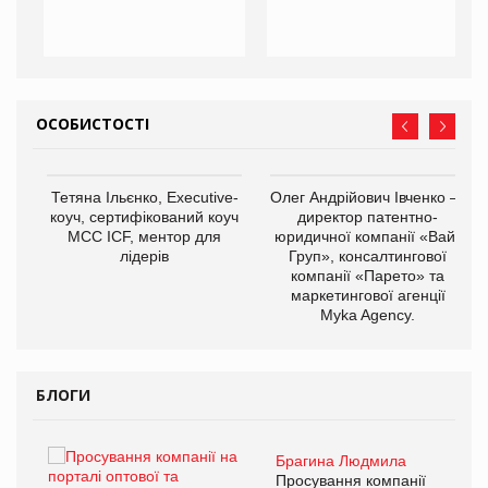
ОСОБИСТОСТІ
,
Тетяна Ільєнко, Executive-
Олег Андрійович Івченко —
ОВ
коуч, сертифікований коуч
директор патентно-
МСС ICF, ментор для
юридичної компанії «Вайз
лідерів
Груп», консалтингової
компанії «Парето» та
маркетингової агенції
Myka Agency.
БЛОГИ
Брагина Людмила
ї
Просування компанії