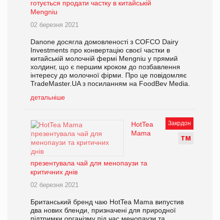
готується продати частку в китайській
Mengniu
02 березня 2021
Danone досягла домовленості з COFCO Dairy
Investments про конвертацію своєї частки в
китайській молочній фермі Mengniu у прямий
холдинг, що є першим кроком до позбавлення
інтересу до молочної фірми. Про це повідомляє
TradeMaster.UA з посиланням на FoodBev Media.
детальніше
Закрдон
HotTea
Mama
Т
М
презентувала чай для менопаузи та
критичних днів
02 березня 2021
Британський бренд чаю HotTea Mama випустив
два нових бленди, призначені для природної
підтримки організму під час менопаузи та