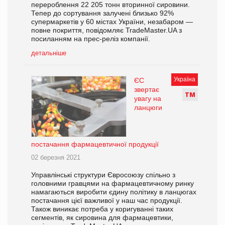
перероблення 22 205 тонн вторинної сировини.
Тепер до сортування залучені близько 92%
супермаркетів у 60 містах України, незабаром ―
повне покриття, повідомляє TradeMaster.UA з
посиланням на прес-реліз компанії.
детальніше
Україна
ЄС
звертає
Т
М
увагу на
ланцюги
постачання фармацевтичної продукції
02 березня 2021
Управлінські структури Євросоюзу спільно з
головними гравцями на фармацевтичному ринку
намагаються виробити єдину політику в ланцюгах
постачання цієї важливої у наш час продукції.
Також виникає потреба у коригуванні таких
сегментів, як сировина для фармацевтики,