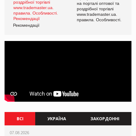
а
на порталі оптової та
роздрібної торгівлі
www.trademaster.ua.
і.
правила. Особливості.
Рекомендації
Ре
ВСІ
УКРАЇНА
ЗАКОРДОННІ
07.08.2026
07.08.2026
07.08.2026