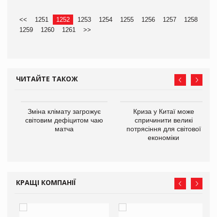
<<
1251
1252
1253
1254
1255
1256
1257
1258
1259
1260
1261
>>
ЧИТАЙТЕ ТАКОЖ
Зміна клімату загрожує
Криза у Китаї може
ne
світовим дефіцитом чаю
спричинити великі
матча
потрясіння для світової
економіки
КРАЩІ КОМПАНІЇ