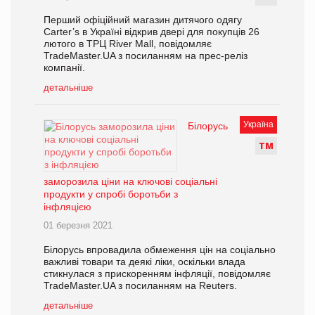
Перший офіційний магазин дитячого одягу
Carter’s в Україні відкрив двері для покупців 26
лютого в ТРЦ River Mall, повідомляє
TradeMaster.UA з посиланням на прес-реліз
компанії.
детальніше
Україна
Білорусь
Т
М
заморозила ціни на ключові соціальні
продукти у спробі боротьби з
інфляцією
01 березня 2021
Білорусь впровадила обмеження цін на соціально
важливі товари та деякі ліки, оскільки влада
стикнулася з прискоренням інфляції, повідомляє
TradeMaster.UA з посиланням на Reuters.
детальніше