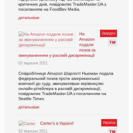
критичних днів, повідомляє TradeMaster.UA з
посиланням на FoodBev Media.
детальніше
Закрдон
На
Amazon
Т
М
подали
позов за
звинуваченням у расовій дискримінації
02 березня 2021
Співробітниця Amazon Шарлотт Ньюман подала
федеральний позов проти американської
компанії до суду, звинувативши керівництво
онлайн-рітейлера в расовій дискримінації,
повідомляє TradeMaster.UA з посиланням на
Seattle Times.
детальніше
Україна
Carter's в Україні!
02 березня 2021
Т
М