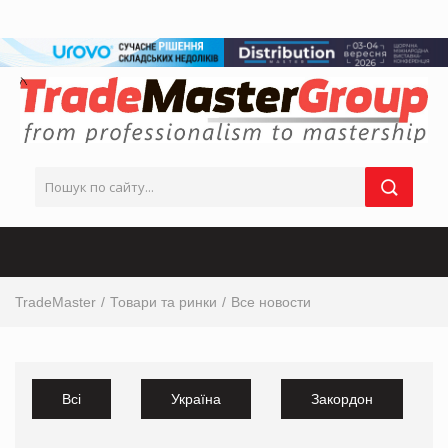
TradeMaster
Товари та ринки
Все новости
Всі
Україна
Закордон