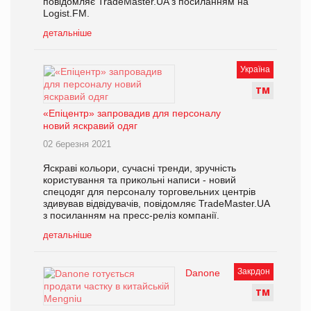
повідомляє TradeMaster.UA з посиланням на
Logist.FM.
детальніше
Україна
Т
М
«Епіцентр» запровадив для персоналу
новий яскравий одяг
02 березня 2021
Яскраві кольори, сучасні тренди, зручність
користування та прикольні написи - новий
спецодяг для персоналу торговельних центрів
здивував відвідувачів, повідомляє TradeMaster.UA
з посиланням на пресс-реліз компанії.
детальніше
Закрдон
Danone
Т
М