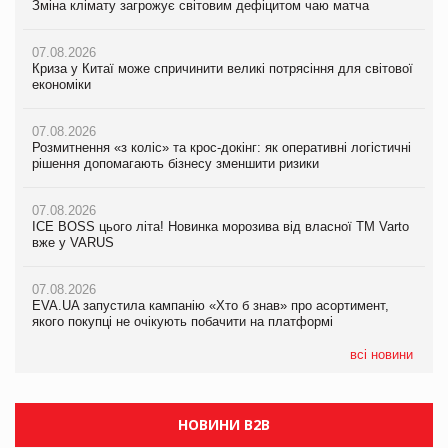
Зміна клімату загрожує світовим дефіцитом чаю матча
Зміна клімату загрожує світовим дефіцитом чаю матча
Зміна клімату загрожує світовим дефіцитом чаю матча
07.08.2026
07.08.2026
07.08.2026
Криза у Китаї може спричинити великі потрясіння для світової
Криза у Китаї може спричинити великі потрясіння для світової
Криза у Китаї може спричинити великі потрясіння для світової
економіки
економіки
економіки
07.08.2026
07.08.2026
07.08.2026
Розмитнення «з коліс» та крос-докінг: як оперативні логістичні
Розмитнення «з коліс» та крос-докінг: як оперативні логістичні
Kraft Heinz скоротила збиток у першому півріччі
рішення допомагають бізнесу зменшити ризики
рішення допомагають бізнесу зменшити ризики
07.08.2026
07.08.2026
07.08.2026
Продажі Hugo Boss впали на 9%
ICE BOSS цього літа! Новинка морозива від власної ТМ Varto
ICE BOSS цього літа! Новинка морозива від власної ТМ Varto
вже у VARUS
вже у VARUS
07.08.2026
Франція заборонила рекламні дзвінки без згоди клієнтів
07.08.2026
07.08.2026
EVA.UA запустила кампанію «Хто б знав» про асортимент,
EVA.UA запустила кампанію «Хто б знав» про асортимент,
якого покупці не очікують побачити на платформі
якого покупці не очікують побачити на платформі
всі новини
НОВИНИ B2B