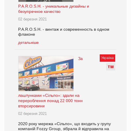
P.A.R.O.S.H. - уникальные дизайны и
безупречное качество
02 березня 2021
P.A.R.O.S.H. - винтаж и современность в одном
флаконе
детальніше
Україна
За
Т
М
лаштунками «Сільпо»: здали на
перероблення понад 22 000 тонн
вторсировини
02 березня 2021
2020 року мережа «Сільпо», що входить у групу
компаній Fozzy Group, зібрала й відправила на