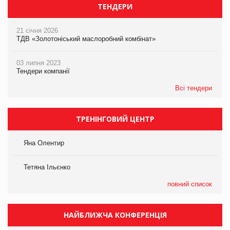
ТЕНДЕРИ
21 січня 2026
ТДВ «Золотоніський маслоробний комбінат»
03 липня 2023
Тендери компанії
Всі тендери
ТРЕНІНГОВИЙ ЦЕНТР
Яна Олентир
Тетяна Ільєнко
повний список
НАЙБЛИЖЧА КОНФЕРЕНЦІЯ