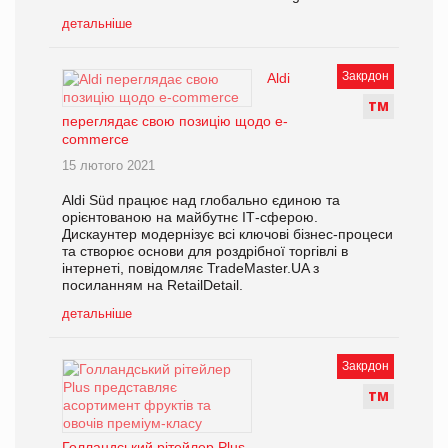
детальніше
Закрдон
Aldi
Т
М
переглядає свою позицію щодо e-
commerce
15 лютого 2021
Aldi Süd працює над глобально єдиною та
орієнтованою на майбутнє ІТ-сферою.
Дискаунтер модернізує всі ключові бізнес-процеси
та створює основи для роздрібної торгівлі в
інтернеті, повідомляє TradeMaster.UA з
посиланням на RetailDetail.
детальніше
Закрдон
Т
М
Голландський рітейлер Plus