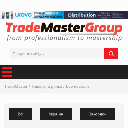
TradeMaster
Товари та ринки
Все новости
Всі
Україна
Закордон