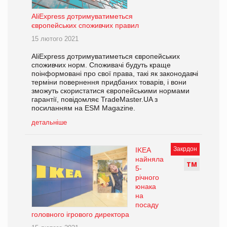
AliExpress дотримуватиметься
європейських споживчих правил
15 лютого 2021
AliExpress дотримуватиметься європейських
споживчих норм. Споживачі будуть краще
поінформовані про свої права, такі як законодавчі
терміни повернення придбаних товарів, і вони
зможуть скористатися європейськими нормами
гарантії, повідомляє TradeMaster.UA з
посиланням на ESM Magazine.
детальніше
Закрдон
IKEA
найняла
Т
М
5-
річного
юнака
на
посаду
головного ігрового директора