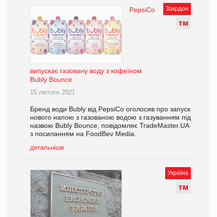
Закрдон
PepsiCo
Т
М
випускає газовану воду з кофеїном
Bubly Bounce
15 лютого 2021
Бренд води Bubly від PepsiCo оголосив про запуск
нового напою з газованою водою з газуванням під
назвою Bubly Bounce, повідомляє TradeMaster.UA
з посиланням на FoodBev Media.
детальніше
Україна
Т
М