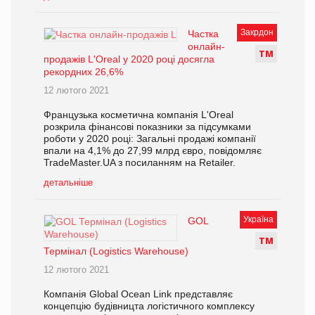
Закрдон
Частка
онлайн-
Т
М
продажів L'Oreal у 2020 році досягла
рекордних 26,6%
12 лютого 2021
Французька косметична компанія L'Oreal
розкрила фінансові показники за підсумками
роботи у 2020 році: Загальні продажі компанії
впали на 4,1% до 27,99 млрд євро, повідомляє
TradeMaster.UA з посиланням на Retailer.
детальніше
Україна
GOL
Т
М
Термінал (Logistics Warehouse)
12 лютого 2021
Компанія Global Ocean Link представляє
концепцію будівницта логістичного комплексу