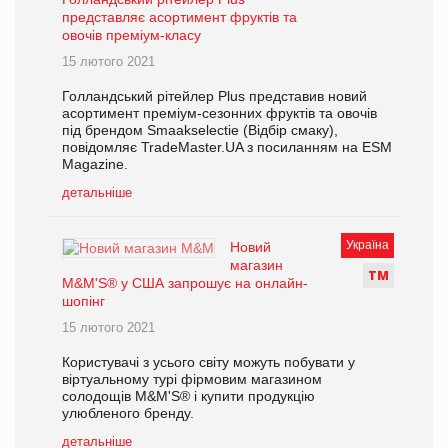
представляє асортимент фруктів та
овочів преміум-класу
15 лютого 2021
Голландський рітейлер Plus представив новий
асортимент преміум-сезонних фруктів та овочів
під брендом Smaakselectie (Відбір смаку),
повідомляє TradeMaster.UA з посиланням на ESM
Magazine.
детальніше
Україна
Новий
магазин
Т
М
M&M'S® у США запрошує на онлайн-
шопінг
15 лютого 2021
Користувачі з усього світу можуть побувати у
віртуальному турі фірмовим магазином
солодощів M&M'S® і купити продукцію
улюбленого бренду.
детальніше