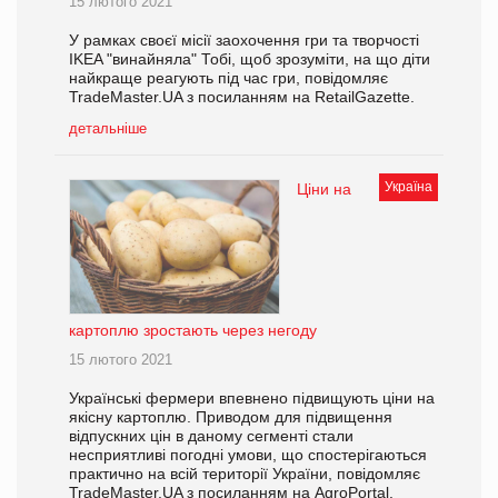
15 лютого 2021
У рамках своєї місії заохочення гри та творчості
IKEA "винайняла" Тобі, щоб зрозуміти, на що діти
найкраще реагують під час гри, повідомляє
TradeMaster.UA з посиланням на RetailGazette.
детальніше
Україна
Ціни на
картоплю зростають через негоду
15 лютого 2021
Українські фермери впевнено підвищують ціни на
якісну картоплю. Приводом для підвищення
відпускних цін в даному сегменті стали
несприятливі погодні умови, що спостерігаються
практично на всій території України, повідомляє
TradeMaster.UA з посиланням на AgroPortal.