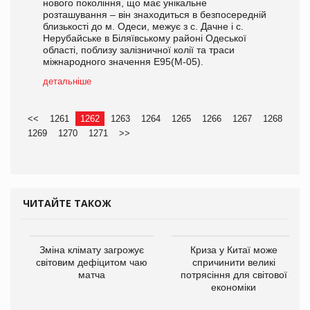
нового покоління, що має унікальне
розташування – він знаходиться в безпосередній
близькості до м. Одеси, межує з с. Дачне і с.
Нерубайське в Біляївському районі Одеської
області, поблизу залізничної колії та траси
міжнародного значення Е95(М-05).
детальніше
<<
1261
1262
1263
1264
1265
1266
1267
1268
1269
1270
1271
>>
ЧИТАЙТЕ ТАКОЖ
Зміна клімату загрожує
Криза у Китаї може
світовим дефіцитом чаю
спричинити великі
матча
потрясіння для світової
економіки