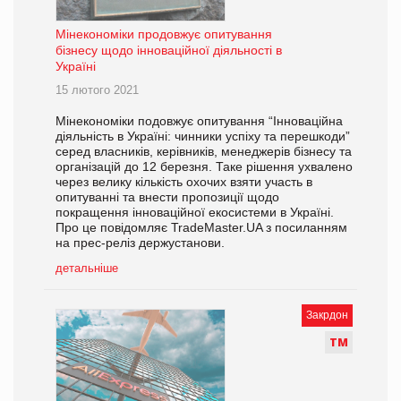
Мінекономіки продовжує опитування
бізнесу щодо інноваційної діяльності в
Україні
15 лютого 2021
Мінекономіки подовжує опитування “Інноваційна
діяльність в Україні: чинники успіху та перешкоди”
серед власників, керівників, менеджерів бізнесу та
організацій до 12 березня. Таке рішення ухвалено
через велику кількість охочих взяти участь в
опитуванні та внести пропозиції щодо
покращення інноваційної екосистеми в Україні.
Про це повідомляє TradeMaster.UA з посиланням
на прес-реліз держустанови.
детальніше
Закрдон
Т
М