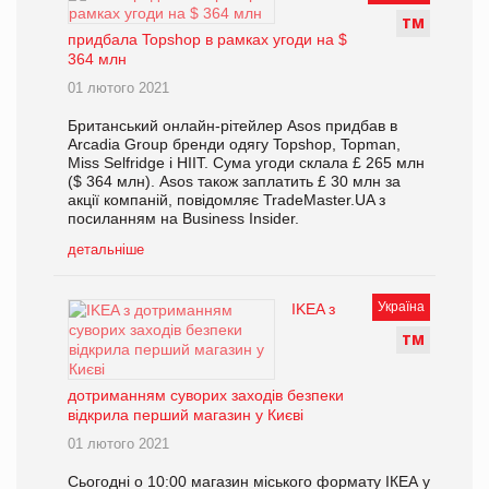
Т
М
придбала Topshop в рамках угоди на $
364 млн
01 лютого 2021
Британський онлайн-рітейлер Asos придбав в
Arcadia Group бренди одягу Topshop, Topman,
Miss Selfridge і HIIT. Сума угоди склала £ 265 млн
($ 364 млн). Asos також заплатить £ 30 млн за
акції компаній, повідомляє TradeMaster.UA з
посиланням на Business Insider.
детальніше
Україна
IKEA з
Т
М
дотриманням суворих заходів безпеки
відкрила перший магазин у Києві
01 лютого 2021
Сьогодні о 10:00 магазин міського формату ІКЕА у