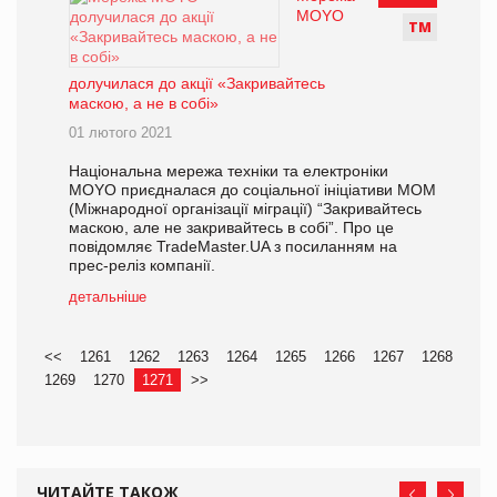
MOYO
Т
М
долучилася до акції «Закривайтесь
маскою, а не в собі»
01 лютого 2021
Національна мережа техніки та електроніки
MOYO приєдналася до соціальної ініціативи МОМ
(Міжнародної організації міграції) “Закривайтесь
маскою, але не закривайтесь в собі”. Про це
повідомляє TradeMaster.UA з посиланням на
прес-реліз компанії.
детальніше
<<
1261
1262
1263
1264
1265
1266
1267
1268
1269
1270
1271
>>
ЧИТАЙТЕ ТАКОЖ