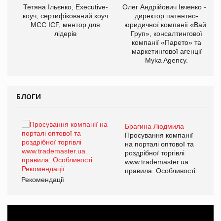
,
Тетяна Ільєнко, Executive-
Олег Андрійович Івченко —
ОВ
коуч, сертифікований коуч
директор патентно-
МСС ICF, ментор для
юридичної компанії «Вайз
лідерів
Груп», консалтингової
компанії «Парето» та
маркетингової агенції
Myka Agency.
БЛОГИ
Брагина Людмила
ї
Просування компанії
а
на порталі оптової та
роздрібної торгівлі
www.trademaster.ua.
і.
правила. Особливості.
Рекомендації
Ре