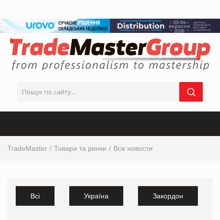
TradeMaster
Товари та ринки
Все новости
Всі
Україна
Закордон