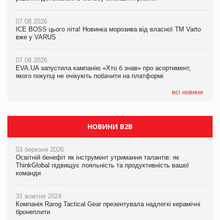
07.08.2026
07.08.2026
07.08.2026
Продажі Hugo Boss впали на 9%
ICE BOSS цього літа! Новинка морозива від власної ТМ Varto
ICE BOSS цього літа! Новинка морозива від власної ТМ Varto
вже у VARUS
вже у VARUS
07.08.2026
Франція заборонила рекламні дзвінки без згоди клієнтів
07.08.2026
07.08.2026
EVA.UA запустила кампанію «Хто б знав» про асортимент,
EVA.UA запустила кампанію «Хто б знав» про асортимент,
якого покупці не очікують побачити на платформі
якого покупці не очікують побачити на платформі
всі новини
НОВИНИ B2B
03 березня 2026
Освітній бенефіт як інструмент утримання талантів: як
ThinkGlobal підвищує лояльність та продуктивність вашої
команди
31 жовтня 2024
Компанія Rarog Tactical Gear презентувала надлегкі керамічні
бронеплити