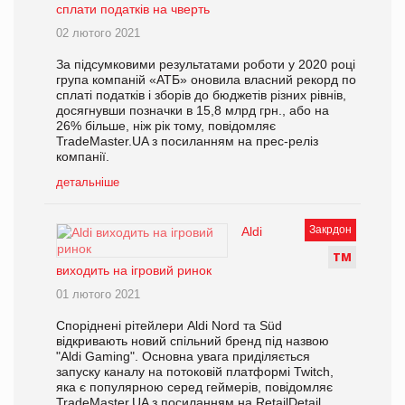
сплати податків на чверть
02 лютого 2021
За підсумковими результатами роботи у 2020 році
група компаній «АТБ» оновила власний рекорд по
сплаті податків і зборів до бюджетів різних рівнів,
досягнувши позначки в 15,8 млрд грн., або на
26% більше, ніж рік тому, повідомляє
TradeMaster.UA з посиланням на прес-реліз
компанії.
детальніше
Закрдон
Aldi
Т
М
виходить на ігровий ринок
01 лютого 2021
Споріднені рітейлери Aldi Nord та Süd
відкривають новий спільний бренд під назвою
"Aldi Gaming". Основна увага приділяється
запуску каналу на потоковій платформі Twitch,
яка є популярною серед геймерів, повідомляє
TradeMaster.UA з посиланням на RetailDetail.