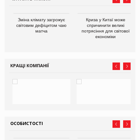
Зміна клімату загрожує
Криза у Китаї може
ne
світовим дефіцитом чаю
спричинити великі
матча
потрясіння для світової
економіки
КРАЩІ КОМПАНІЇ
ОСОБИСТОСТІ