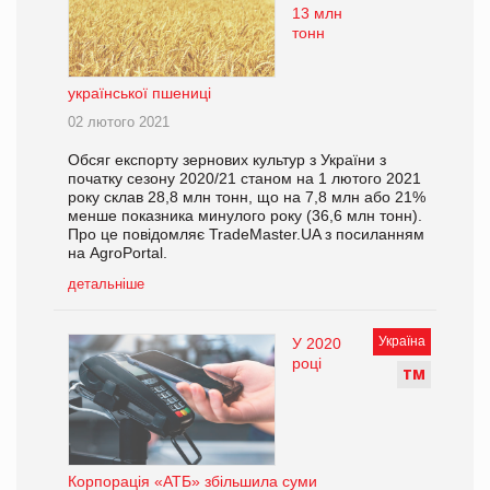
13 млн
тонн
української пшениці
02 лютого 2021
Обсяг експорту зернових культур з України з
початку сезону 2020/21 станом на 1 лютого 2021
року склав 28,8 млн тонн, що на 7,8 млн або 21%
менше показника минулого року (36,6 млн тонн).
Про це повідомляє TradeMaster.UA з посиланням
на AgroPortal.
детальніше
Україна
У 2020
році
Т
М
Корпорація «АТБ» збільшила суми