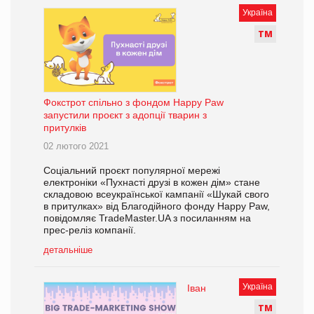
Україна
Т
М
Фокстрот спільно з фондом Happy Paw
запустили проєкт з адопції тварин з
притулків
02 лютого 2021
Соціальний проєкт популярної мережі
електроніки «Пухнасті друзі в кожен дім» стане
складовою всеукраїнської кампанії «Шукай свого
в притулках» від Благодійного фонду Happy Paw,
повідомляє TradeMaster.UA з посиланням на
прес-реліз компанії.
детальніше
Україна
Іван
Т
М