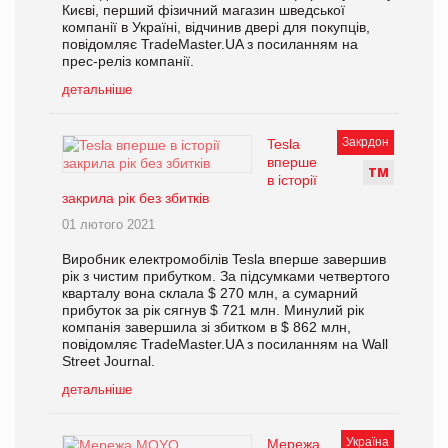
Києві, перший фізичний магазин шведської
компанії в Україні, відчинив двері для покупців,
повідомляє TradeMaster.UA з посиланням на
прес-реліз компанії.
детальніше
Закрдон
Tesla
вперше
Т
М
в історії
закрила рік без збитків
01 лютого 2021
Виробник електромобілів Tesla вперше завершив
рік з чистим прибутком. За підсумками четвертого
кварталу вона склала $ 270 млн, а сумарний
прибуток за рік сягнув $ 721 млн. Минулий рік
компанія завершила зі збитком в $ 862 млн,
повідомляє TradeMaster.UA з посиланням на Wall
Street Journal.
детальніше
Україна
Мережа