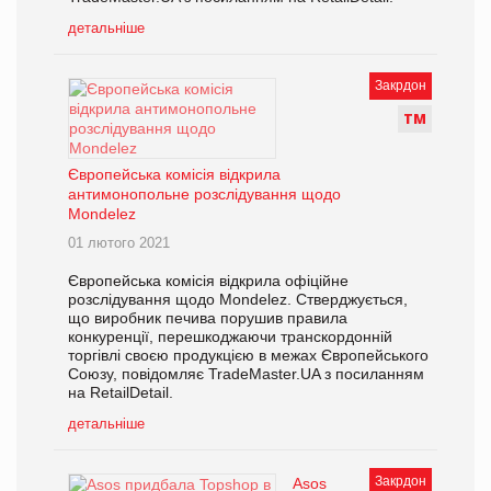
детальніше
Закрдон
Т
М
Європейська комісія відкрила
антимонопольне розслідування щодо
Mondelez
01 лютого 2021
Європейська комісія відкрила офіційне
розслідування щодо Mondelez. Стверджується,
що виробник печива порушив правила
конкуренції, перешкоджаючи транскордонній
торгівлі своєю продукцією в межах Європейського
Союзу, повідомляє TradeMaster.UA з посиланням
на RetailDetail.
детальніше
Закрдон
Asos