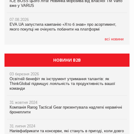
ICE BOSS цього літа! Новинка морозива від власної ТМ Varto
ICE BOSS цього літа! Новинка морозива від власної ТМ Varto
вже у VARUS
вже у VARUS
07.08.2026
Франція заборонила рекламні дзвінки без згоди клієнтів
07.08.2026
07.08.2026
EVA.UA запустила кампанію «Хто б знав» про асортимент,
EVA.UA запустила кампанію «Хто б знав» про асортимент,
якого покупці не очікують побачити на платформі
якого покупці не очікують побачити на платформі
всі новини
НОВИНИ B2B
03 березня 2026
Освітній бенефіт як інструмент утримання талантів: як
ThinkGlobal підвищує лояльність та продуктивність вашої
команди
31 жовтня 2024
Компанія Rarog Tactical Gear презентувала надлегкі керамічні
бронеплити
31 липня 2024
Напівфабрикати та консерви, які стануть в пригоді, коли довго