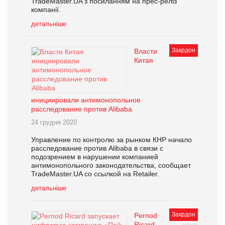
TradeMaster.UA з посиланням на прес-реліз
компанії.
детальніше
Закрдон
Власти
Китая
инициировали антимонопольное
расследование против Alibaba
24 грудня 2020
Управление по контролю за рынком КНР начало
расследование против Alibaba в связи с
подозрением в нарушении компанией
антимонопольного законодательства, сообщает
TradeMaster.UA со ссылкой на Retailer.
детальніше
Закрдон
Pernod
Ricard