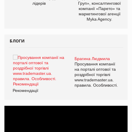
лідерів
Груп», консалтингової
компанії «Парето» та
маркетингової агенції
Myka Agency.
БЛОГИ
Брагина Людмила
ї
Просування компанії
а
на порталі оптової та
роздрібної торгівлі
www.trademaster.ua.
і.
правила. Особливості.
Рекомендації
Ре