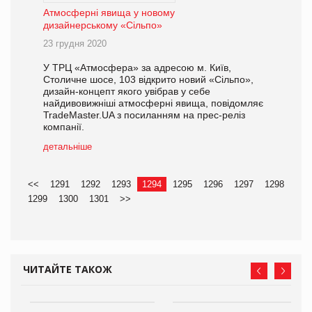
Атмосферні явища у новому
дизайнерському «Сільпо»
23 грудня 2020
У ТРЦ «Атмосфера» за адресою м. Київ,
Столичне шосе, 103 відкрито новий «Сільпо»,
дизайн-концепт якого увібрав у себе
найдивовижніші атмосферні явища, повідомляє
TradeMaster.UA з посиланням на прес-реліз
компанії.
детальніше
<<
1291
1292
1293
1294
1295
1296
1297
1298
1299
1300
1301
>>
ЧИТАЙТЕ ТАКОЖ