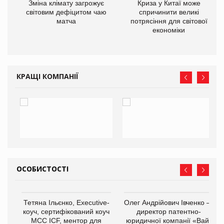
Зміна клімату загрожує
Криза у Китаї може
ne
світовим дефіцитом чаю
спричинити великі
матча
потрясіння для світової
економіки
КРАЩІ КОМПАНІЇ
ОСОБИСТОСТІ
,
Тетяна Ільєнко, Executive-
Олег Андрійович Івченко —
ОВ
коуч, сертифікований коуч
директор патентно-
МСС ICF, ментор для
юридичної компанії «Вайз