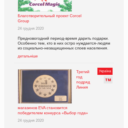
Благотворительный проект Corcel
Group
24 грудня 2020
Предновогодний период-время дарить подарки.
Особенно тем, кто в них остро нуждается-людям
из социально-незащищенных слоев населения.
детальніше
Україна
Третий
год
Т
М
подряд
Линия
магазинов EVA становится
победителем конкурса «Выбор года»
24 грудня 2020