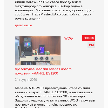
Линия магазинов EVA стала победителем
международного конкурса «Выбор года» в
номинации «Магазины красоты и здоровья года»,
сообщает TradeMaster.UA со ссылкой на пресс-
релиз компании.
детальніше
Україна
WOG
Т
М
презентував кавовий апарат нового
покоління FRANKE BS1200
24 грудня 2020
Мережа АЗК WOG презентувала інтерактивний
кавовий апарат FRANKE SB1200, інвестувавши в
обладнання нового покоління 30 тисяч євро.
Завдяки сучасному устаткуванню, WOG також ввів
нові позиції в меню напоїв, повідомляє