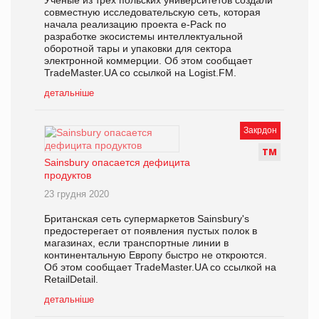
Ученые из трех польских университетов создали
совместную исследовательскую сеть, которая
начала реализацию проекта e-Pack по
разработке экосистемы интеллектуальной
оборотной тары и упаковки для сектора
электронной коммерции. Об этом сообщает
TradeMaster.UA со ссылкой на Logist.FM.
детальніше
Закрдон
Т
М
Sainsbury опасается дефицита
продуктов
23 грудня 2020
Британская сеть супермаркетов Sainsbury's
предостерегает от появления пустых полок в
магазинах, если транспортные линии в
континентальную Европу быстро не откроются.
Об этом сообщает TradeMaster.UA со ссылкой на
RetailDetail.
детальніше