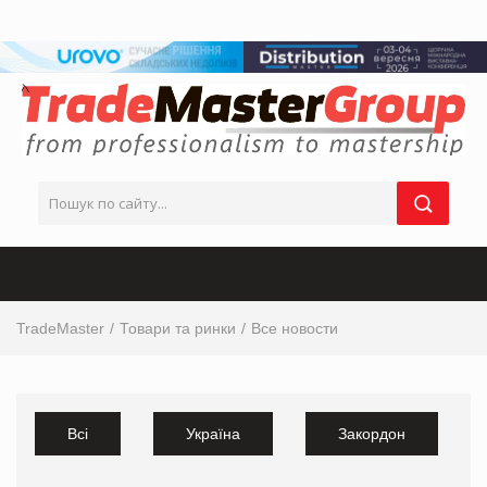
TradeMaster
Товари та ринки
Все новости
Всі
Україна
Закордон