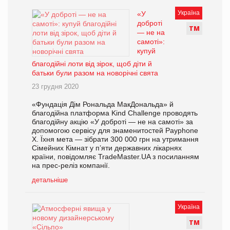
Україна
«У
доброті
Т
М
— не на
самоті»:
купуй
благодійні лоти від зірок, щоб діти й
батьки були разом на новорічні свята
23 грудня 2020
«Фундація Дім Рональда МакДональда» й
благодійна платформа Kind Challenge проводять
благодійну акцію «У доброті — не на самоті» за
допомогою сервісу для знаменитостей Payphone
X. Їхня мета — зібрати 300 000 грн на утримання
Сімейних Кімнат у п’яти державних лікарнях
країни, повідомляє TradeMaster.UA з посиланням
на прес-реліз компанії.
детальніше
Україна
Т
М