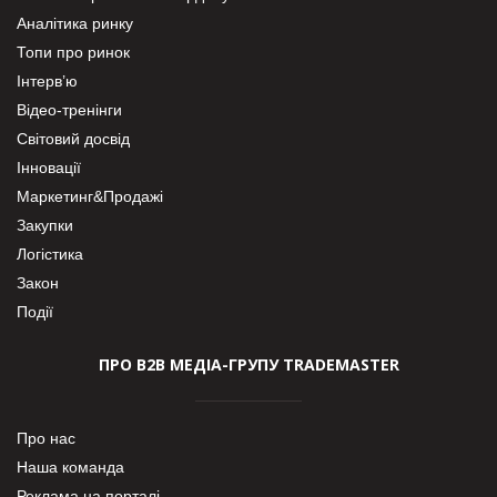
Аналітика ринку
Топи про ринок
Інтерв’ю
Відео-тренінги
Світовий досвід
Інновації
Маркетинг&Продажі
Закупки
Логістика
Закон
Події
ПРО В2В МЕДІА-ГРУПУ TRADEMASTER
Про нас
Наша команда
Реклама на порталі