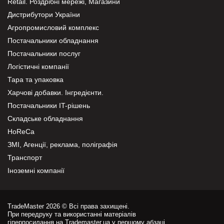
Retail. Роздрібні мережі, Магазини
Дистрибутори України
Агропромисловий комплекс
Постачальники обладнання
Постачальники послуг
Логістичні компанії
Тара та упаковка
Харчові добавки. Інгредієнти.
Постачальники IT-рішень
Складське обладнання
HoReCa
ЗМІ, Агенції, реклама, поліграфія
Транспорт
Іноземні компанії
TradeMaster 2026 © Всі права захищені.
При передруку та використанні матеріалів
гіперпосилання на Trademaster.ua у першому абзаці