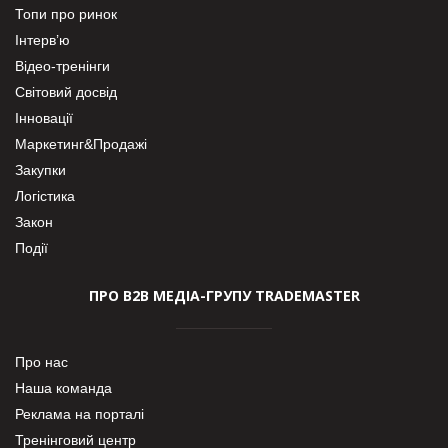
Топи про ринок
Інтерв’ю
Відео-тренінги
Світовий досвід
Інновації
Маркетинг&Продажі
Закупки
Логістика
Закон
Події
ПРО В2В МЕДІА-ГРУПУ TRADEMASTER
Про нас
Наша команда
Реклама на порталі
Тренінговий центр