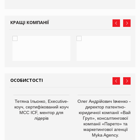
КРАЩІ КОМПАНІЇ
ОСОБИСТОСТІ
Тетяна Ільєнко, Executive-
Олег Андрійович Івченко —
коуч, сертифікований коуч
директор патентно-
МСС ICF, ментор для
юридичної компанії «Вайз
лідерів
Груп», консалтингової
компанії «Парето» та
маркетингової агенції
,
Myka Agency.
ОВ