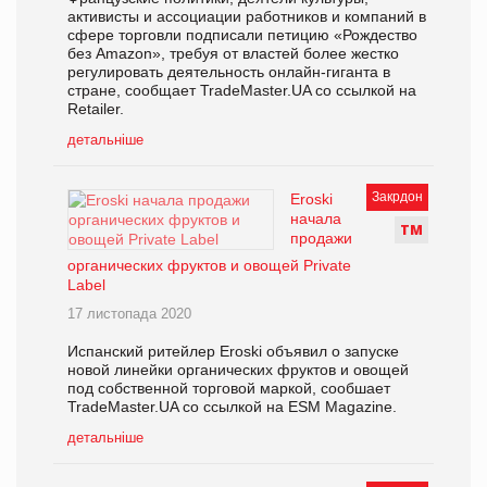
активисты и ассоциации работников и компаний в
сфере торговли подписали петицию «Рождество
без Amazon», требуя от властей более жестко
регулировать деятельность онлайн-гиганта в
стране, сообщает TradeMaster.UA со ссылкой на
Retailer.
детальніше
Закрдон
Eroski
начала
Т
М
продажи
органических фруктов и овощей Private
Label
17 листопада 2020
Испанский ритейлер Eroski объявил о запуске
новой линейки органических фруктов и овощей
под собственной торговой маркой, сообшает
TradeMaster.UA со ссылкой на ESM Magazine.
детальніше