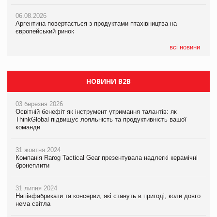
06.08.2026
06.08.2026
06.08.2026
Аргентина повертається з продуктами птахівництва на
Аргентина повертається з продуктами птахівництва на
Аргентина повертається з продуктами птахівництва на
європейський ринок
європейський ринок
європейський ринок
всі новини
НОВИНИ B2B
03 березня 2026
Освітній бенефіт як інструмент утримання талантів: як
ThinkGlobal підвищує лояльність та продуктивність вашої
команди
31 жовтня 2024
Компанія Rarog Tactical Gear презентувала надлегкі керамічні
бронеплити
31 липня 2024
Напівфабрикати та консерви, які стануть в пригоді, коли довго
нема світла