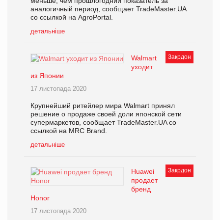
меньше, чем прошлогодний показатель за
аналогичный период, сообщает TradeMaster.UA
со ссылкой на AgroPortal.
детальніше
Закрдон
Walmart
уходит
из Японии
17 листопада 2020
Крупнейший ритейлер мира Walmart принял
решение о продаже своей доли японской сети
супермаркетов, сообщает TradeMaster.UA со
ссылкой на MRC Brand.
детальніше
Закрдон
Huawei
продает
бренд
Honor
17 листопада 2020