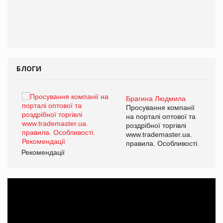
БЛОГИ
Брагина Людмила
ї
Просування компанії
а
на порталі оптової та
роздрібної торгівлі
www.trademaster.ua.
і.
правила. Особливості.
Рекомендації
Ре