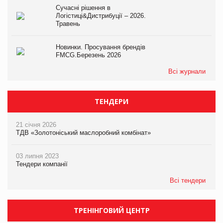
Сучасні рішення в
Логістиці&Дистрибуції – 2026.
Травень
Новинки. Просування брендів
FMCG.Березень 2026
Всі журнали
ТЕНДЕРИ
21 січня 2026
ТДВ «Золотоніський маслоробний комбінат»
03 липня 2023
Тендери компанії
Всі тендери
ТРЕНІНГОВИЙ ЦЕНТР