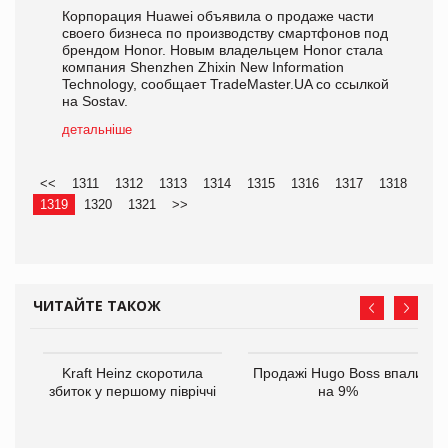
Корпорация Huawei объявила о продаже части
своего бизнеса по производству смартфонов под
брендом Honor. Новым владельцем Honor стала
компания Shenzhen Zhixin New Information
Technology, сообщает TradeMaster.UA со ссылкой
на Sostav.
детальніше
<<
1311
1312
1313
1314
1315
1316
1317
1318
1319
1320
1321
>>
ЧИТАЙТЕ ТАКОЖ
ам
Kraft Heinz скоротила
Продажі Hugo Boss впали
іше
збиток у першому півріччі
на 9%