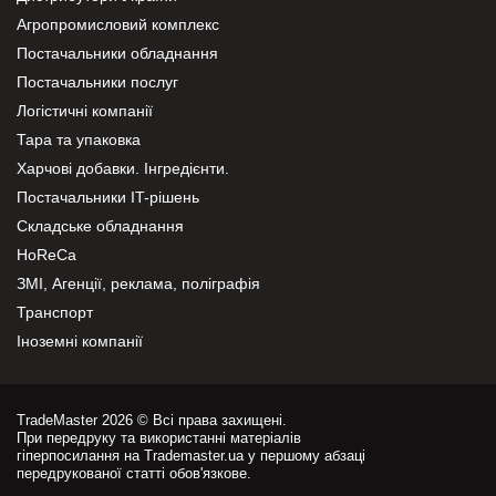
Агропромисловий комплекс
Постачальники обладнання
Постачальники послуг
Логістичні компанії
Тара та упаковка
Харчові добавки. Інгредієнти.
Постачальники IT-рішень
Складське обладнання
HoReCa
ЗМІ, Агенції, реклама, поліграфія
Транспорт
Іноземні компанії
TradeMaster 2026 © Всі права захищені.
При передруку та використанні матеріалів
гіперпосилання на Trademaster.ua у першому абзаці
передрукованої статті обов'язкове.