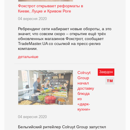
Фокстрот открывает реформаты в
Киеве, Луцке и Кривом Роге
04 вересня 2020
Ребрендинг сети набирает новые обороты, а это
значит, что совсем скоро – открытие ещё трёх
обновленных магазинов Фокстрот, сообщает
TradeMaster.UA со ссылкой на пресс-релиз
компании.
детальніше
Закрдон
Colruyt
Group
Т
М
начал
доставку
блюда
из
«дарк-
кухни»
04 вересня 2020
Бельгийский ритейлер Colruyt Group запустил