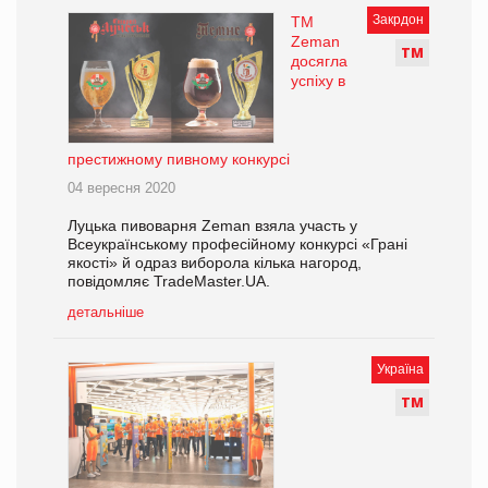
Закрдон
ТМ
Zeman
Т
М
досягла
успіху в
престижному пивному конкурсі
04 вересня 2020
Луцька пивоварня Zeman взяла участь у
Всеукраїнському професійному конкурсі «Грані
якості» й одраз виборола кілька нагород,
повідомляє TradeMaster.UA.
детальніше
Україна
Т
М