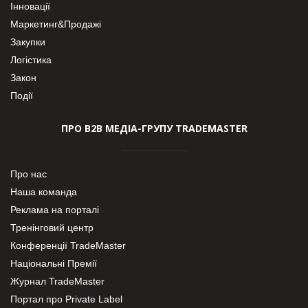
Інновації
Маркетинг&Продажі
Закупки
Логістика
Закон
Події
ПРО В2В МЕДІА-ГРУПУ TRADEMASTER
Про нас
Наша команда
Реклама на порталі
Тренінговий центр
Конференції TradeMaster
Національні Премії
Журнал TradeMaster
Портал про Private Label