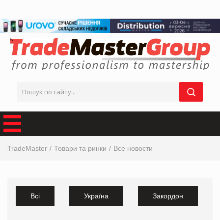
TradeMaster
Товари та ринки
Все новости
Всі
Україна
Закордон