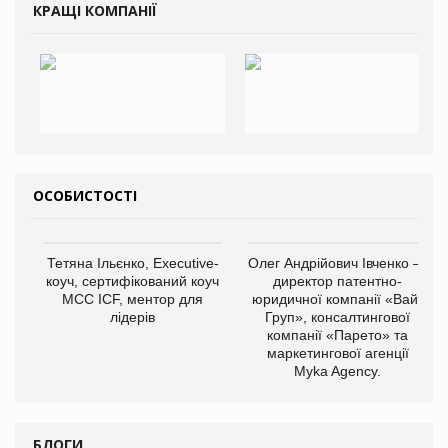
КРАЩІ КОМПАНІЇ
ОСОБИСТОСТІ
Тетяна Ільєнко, Executive-
Олег Андрійович Івченко —
коуч, сертифікований коуч
директор патентно-
МСС ICF, ментор для
юридичної компанії «Вайз
лідерів
Груп», консалтингової
компанії «Парето» та
маркетингової агенції
Myka Agency.
БЛОГИ