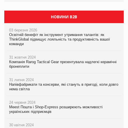
НОВИНИ B2B
03 березня 2026
Освітній бенефіт як інструмент утримання талантів: як
ThinkGlobal підвищує лояльність та продуктивність вашої
команди
31 жовтня 2024
Компанія Rarog Tactical Gear презентувала надлегкі керамічні
бронеплити
31 липня 2024
Напівфабрикати та консерви, які стануть в пригоді, коли довго
нема світла
24 червня 2024
Meest Пошта і Shop-Express розширюють можливості
українських підприємців
30 квітня 2024