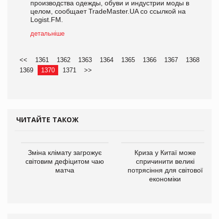
производства одежды, обуви и индустрии моды в
целом, сообщает TradeMaster.UA со ссылкой на
Logist.FM.
детальніше
<<
1361
1362
1363
1364
1365
1366
1367
1368
1369
1370
1371
>>
ЧИТАЙТЕ ТАКОЖ
Зміна клімату загрожує
Криза у Китаї може
світовим дефіцитом чаю
спричинити великі
матча
потрясіння для світової
економіки