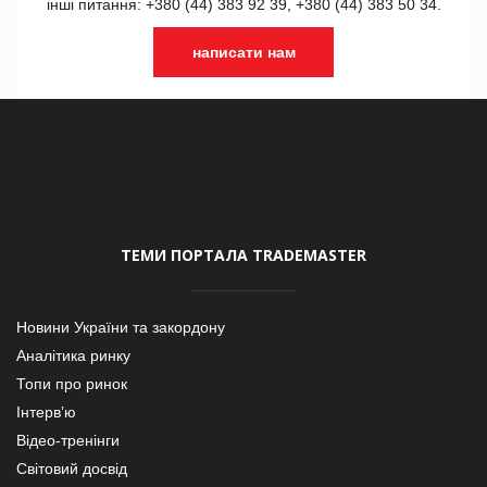
інші питання: +380 (44) 383 92 39, +380 (44) 383 50 34.
написати нам
ТЕМИ ПОРТАЛА TRADEMASTER
Новини України та закордону
Аналітика ринку
Топи про ринок
Інтерв’ю
Відео-тренінги
Світовий досвід